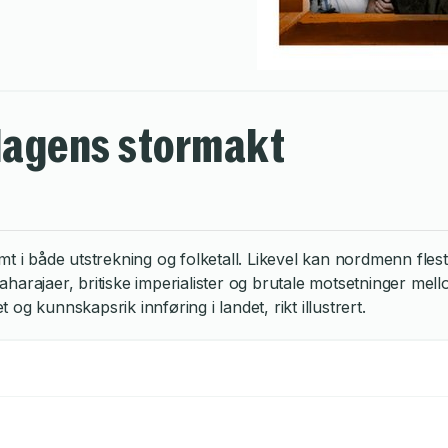
l dagens stormakt
rmt i både utstrekning og folketall. Likevel kan nordmenn fles
maharajaer, britiske imperialister og brutale motsetninger mel
g kunnskapsrik innføring i landet, rikt illustrert.