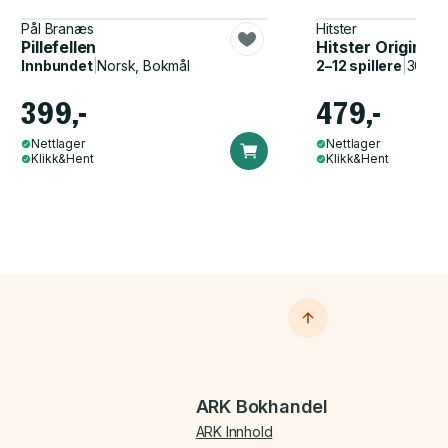
Pål Branæs
Hitster
Pillefellen
Hitster Original
Innbundet
|
Norsk, Bokmål
2–12 spillere
|
30–60
399,-
479,-
Nettlager
Nettlager
Klikk&Hent
Klikk&Hent
ARK Bokhandel
ARK Innhold