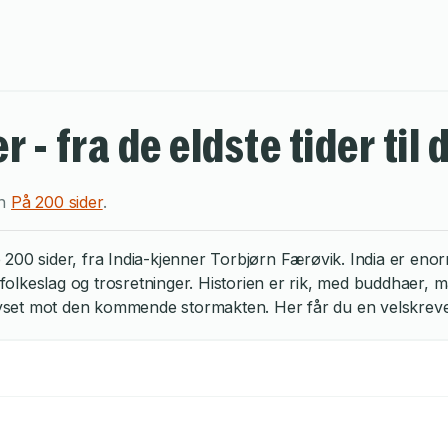
r - fra de eldste tider ti
en
På 200 sider
.
are 200 sider, fra India-kjenner Torbjørn Færøvik. India er eno
e folkeslag og trosretninger. Historien er rik, med buddhaer, 
lyset mot den kommende stormakten. Her får du en velskrevet o