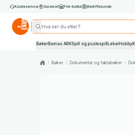
Kundeservice
Gavekort
Finn butikk
Bedriftskunde
Bøker
Barnas ARK
Spill og puslespill
Leker
Hobby
K
/
Bøker
/
Dokumentar og faktabøker
/
Do