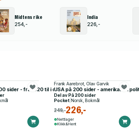
Midtens rike
India
254,-
226,-
Frank Aarebrot, Olav Garvik
ie etter 1814
 sider - fra 1820 til i dag
USA på 200 sider - amerikansk poli
er
Del av
På 200 sider
kmål
Pocket
|
Norsk, Bokmål
226,-
249,-
Nettlager
Klikk&Hent