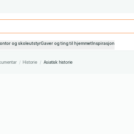
Studiestart! Alle* pensumbøker -20%
Se utvalget her
ontor og skoleutstyr
Gaver og ting til hjemmet
Inspirasjon
kumentar
/
Historie
/
Asiatisk historie