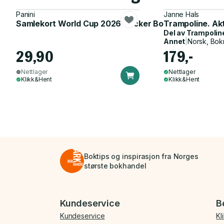
Panini
Janne Hals
Samlekort World Cup 2026 Sticker Booster
Trampoline. Ak
Del av
Trampolin
Annet
|
Norsk, Bok
29,90
179,-
Nettlager
Nettlager
Klikk&Hent
Klikk&Hent
Boktips og inspirasjon fra Norges
største bokhandel
Bunnmeny
Kundeservice
B
Kundeservice
Kl