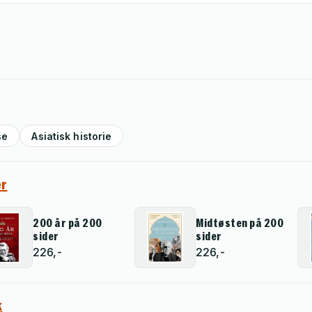
se
Asiatisk historie
er
200 år på 200
Midtøsten på 200
sider
sider
226,-
226,-
k