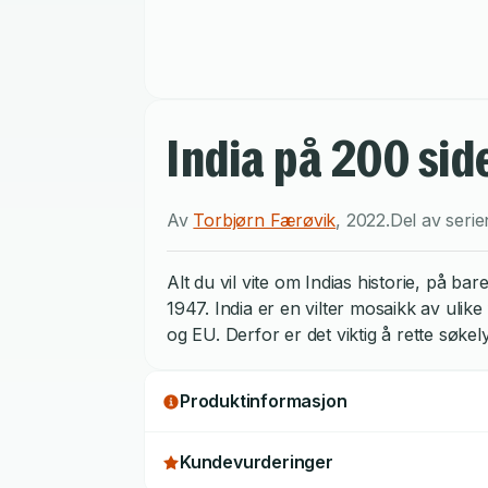
India på 200 side
Av
Torbjørn Færøvik
,
2022
.
Del av seri
Alt du vil vite om Indias historie, på b
1947. India er en vilter mosaikk av ulik
og EU. Derfor er det viktig å rette søke
Produktinformasjon
Kundevurderinger