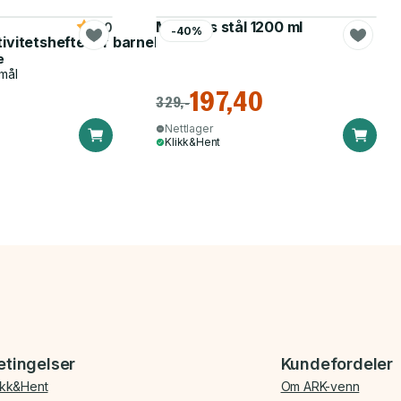
Matboks stål 1200 ml
5.0
-40%
tivitetshefte for barnehagen
e
mål
197,40
329,-
Nettlager
Klikk&Hent
etingelser
Kundefordeler
ikk&Hent
Om ARK-venn