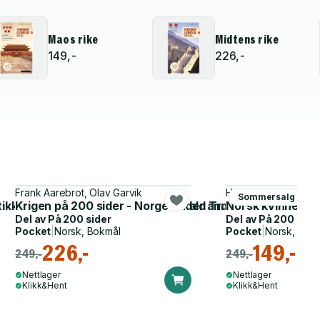
Maos rike
Midtens rike
149,-
226,-
Frank Aarebrot, Olav Garvik
Hege Duckert
Sommersalg
tikk fra George Washington til Donald Trump
Krigen på 200 sider - Norge under annen verdenskrig
Norsk kvinnehist
Del av
På 200 sider
Del av
På 200 side
Pocket
|
Norsk, Bokmål
Pocket
|
Norsk, Bok
226,-
149,-
249,-
249,-
Nettlager
Nettlager
Klikk&Hent
Klikk&Hent