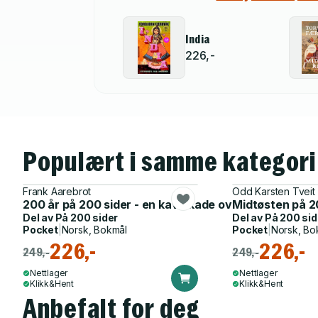
India
226,-
Populært i samme kategori
Frank Aarebrot
Odd Karsten Tveit
200 år på 200 sider - en kavalkade over Norges histor
Midtøsten på 200
Del av
På 200 sider
Del av
På 200 sid
Pocket
|
Norsk, Bokmål
Pocket
|
Norsk, Bo
226,-
226,-
249,-
249,-
Nettlager
Nettlager
Klikk&Hent
Klikk&Hent
Anbefalt for deg