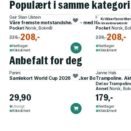
Populært i samme kategori
Geir Stian Ulstein
Hege Kofstad
Kritikerfavoritte
Våre fremste motstandshelter - med livet som innsat
Grenselosene
Pocket
|
Norsk, Bokmål
Pocket
|
Norsk, Bo
208,-
208,-
229,-
229,-
Nettlager
Nettlager
Klikk&Hent
Klikk&Hent
Anbefalt for deg
Panini
Janne Hals
Samlekort World Cup 2026 Sticker Booster
Trampoline. Ak
Del av
Trampolin
Annet
|
Norsk, Bok
29,90
179,-
Utsolgt
Nettlager
Klikk&Hent
Klikk&Hent