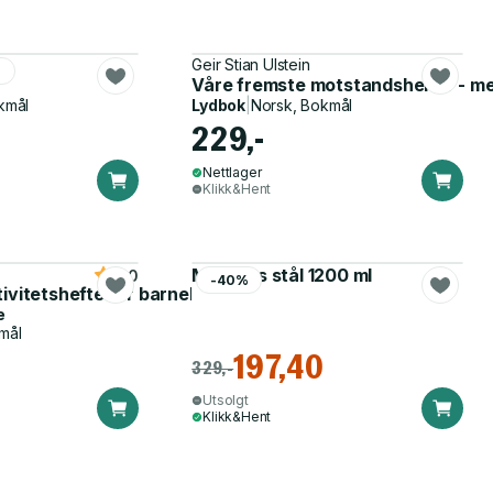
Geir Stian Ulstein
r
s 1940-1945
Våre fremste motstandshelter - me
kmål
Lydbok
|
Norsk, Bokmål
229,-
Nettlager
Klikk&Hent
Matboks stål 1200 ml
5.0
-40%
tivitetshefte for barnehagen
e
mål
197,40
329,-
Utsolgt
Klikk&Hent