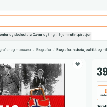
Studiestart! Alle* pensumbøker -20%
Se utvalget her
ontor og skoleutstyr
Gaver og ting til hjemmet
Inspirasjon
grafier og memoarer
/
Biografier
/
Biografier: historie, politikk og mi
39
Innb
Språk