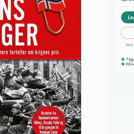
Le
Ved 
Tilgj
På n