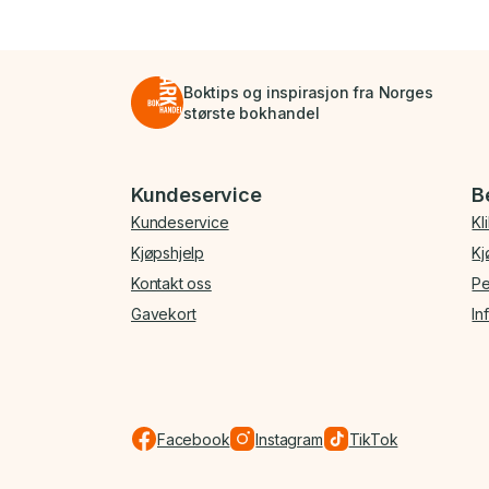
Boktips og inspirasjon fra Norges
største bokhandel
Bunnmeny
Kundeservice
B
Kundeservice
Kl
Kjøpshjelp
Kj
Kontakt oss
Pe
Gavekort
In
Facebook
Instagram
TikTok