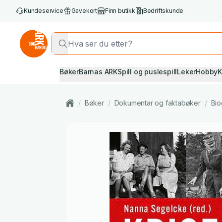
Kundeservice
Gavekort
Finn butikk
Bedriftskunde
Bøker
Barnas ARK
Spill og puslespill
Leker
Hobby
K
/
Bøker
/
Dokumentar og faktabøker
/
Bio