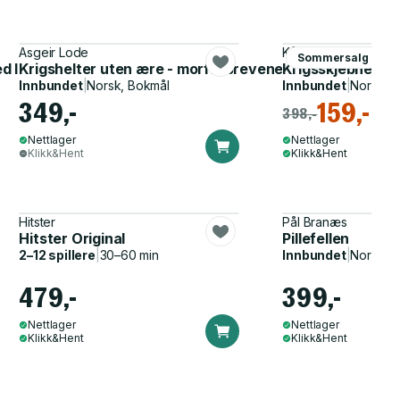
Asgeir Lode
Kåre Vollan
Sommersalg
d livet som innsats 1940-1945
Krigshelter uten ære - morfarbrevene
Krigsskjebner - e
Innbundet
|
Norsk, Bokmål
Innbundet
|
Norsk, 
349,-
159,-
398,-
Nettlager
Nettlager
Klikk&Hent
Klikk&Hent
Hitster
Pål Branæs
Hitster Original
Pillefellen
2–12 spillere
|
30–60 min
Innbundet
|
Norsk, 
479,-
399,-
Nettlager
Nettlager
Klikk&Hent
Klikk&Hent