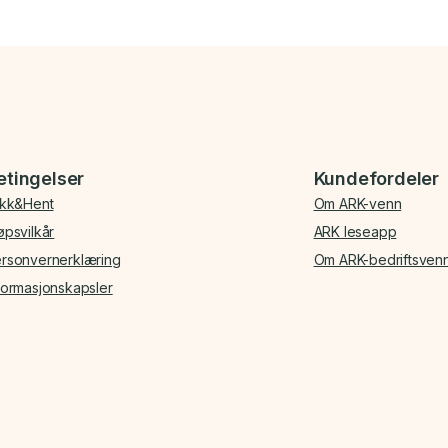
etingelser
Kundefordeler
ikk&Hent
Om ARK-venn
øpsvilkår
ARK leseapp
rsonvernerklæring
Om ARK-bedriftsven
formasjonskapsler