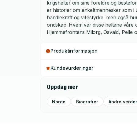
krigshelter om sine foreldre og bestefor
er historier om enkeltmennesker som i un
handlekraft og viljestyrke, men også hu
ondskap. Hvem var disse heltene våre o
Hjemmefrontens Milorg, Osvald, Pelle o
Produktinformasjon
Kundevurderinger
Oppdag mer
Norge
Biografier
Andre verde