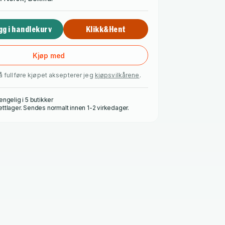
gg i handlekurv
Klikk&Hent
Kjøp med
å fullføre kjøpet aksepterer jeg
kjøpsvilkårene
.
engelig i 5 butikker
ettlager. Sendes normalt innen 1-2 virkedager.