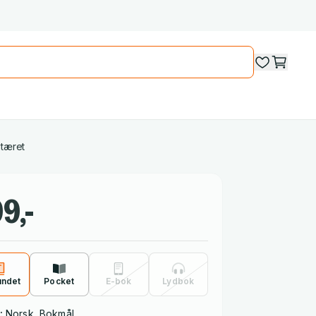
litæret
9,-
undet
Pocket
E-bok
Lydbok
:
Norsk, Bokmål