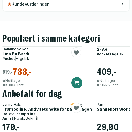
Kundevurderinger
Populært i samme kategori
Cathrine Veikos
S-AR
Lina Bo Bardi
Pocket
|
Engelsk
Pocket
|
Engelsk
788,-
409,-
819,-
Nettlager
Nettlager
Klikk&Hent
Klikk&Hent
Anbefalt for deg
Janne Hals
Panini
5.0
Trampoline. Aktivitetshefte for barnehagen
Samlekort World
Del av
Trampoline
Annet
|
Norsk, Bokmål
179,-
29,90