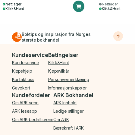
Nettlager
Nettlager
Klikk&Hent
Klikk&Hent
Boktips og inspirasjon fra Norges
største bokhandel
Bunnmeny
Kundeservice
Betingelser
Kundeservice
Klikk&Hent
Kjøpshjelp
Kjøpsvilkår
Kontakt oss
Personvernerklæring
Gavekort
Informasjonskapsler
Kundefordeler
ARK Bokhandel
Om ARK-venn
ARK Innhold
ARK leseapp
Ledige stillinger
Om ARK-bedriftsvenn
Om ARK
Bærekraft i ARK