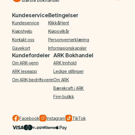
største bokhandel
Bunnmeny
Kundeservice
Betingelser
Kundeservice
Klikk&Hent
Kjøpshjelp
Kjøpsvilkår
Kontakt oss
Personvernerklæring
Gavekort
Informasjonskapsler
Kundefordeler
ARK Bokhandel
Om ARK-venn
ARK Innhold
ARK leseapp
Ledige stillinger
Om ARK-bedriftsvenn
Om ARK
Bærekraft i ARK
Finn butikk
Facebook
Instagram
TikTok