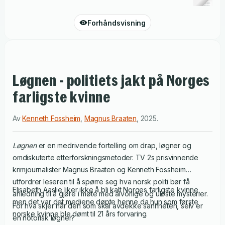
Forhåndsvisning
Løgnen - politiets jakt på Norges
farligste kvinne
Av
Kenneth Fossheim
,
Magnus Braaten
,
2025
.
Løgnen
er en medrivende fortelling om drap, løgner og
omdiskuterte etterforskningsmetoder. TV 2s prisvinnende
krimjournalister Magnus Braaten og Kenneth Fossheim
utfordrer leseren til å spørre seg hva norsk politi bør få
Elisabeth Aaslie liker ikke å bli kalt Norges farligste kvinne,
anledning til å gjøre i møte med alvorlige og uløste mysterier.
men det var det mediene døpte henne da hun som første
For hva skjer når den som skal avdekke sannheten, selv er
norske kvinne ble dømt til 21 års forvaring.
en notorisk løgner?