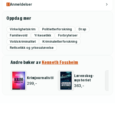
Anmeldelser
Oppdag mer
Virkelighetskrim
Politietterforskning
Drap
Familievold
Yrkesetikk
Forbrytelser
Voldskriminalitet
Kriminaletterforskning
Rettsetikk og yrkesutøvelse
Andre bøker av
Kenneth Fossheim
Lørenskog-
Krimjournalistikk
mysteriet
299,-
363,-