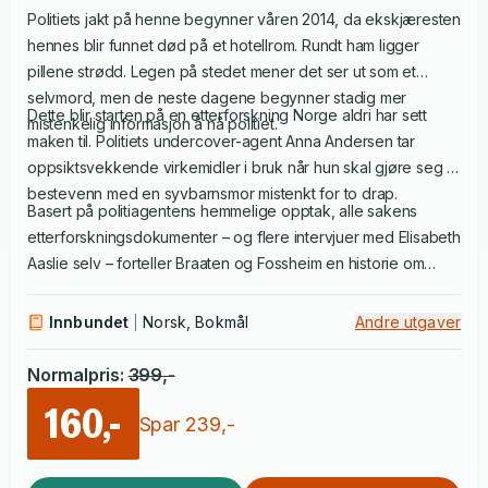
Politiets jakt på henne begynner våren 2014, da ekskjæresten
hennes blir funnet død på et hotellrom. Rundt ham ligger
pillene strødd. Legen på stedet mener det ser ut som et
selvmord, men de neste dagene begynner stadig mer
Dette blir starten på en etterforskning Norge aldri har sett
mistenkelig informasjon å nå politiet.
maken til. Politiets undercover-agent Anna Andersen tar
oppsiktsvekkende virkemidler i bruk når hun skal gjøre seg til
bestevenn med en syvbarnsmor mistenkt for to drap.
Basert på politiagentens hemmelige opptak, alle sakens
etterforskningsdokumenter – og flere intervjuer med Elisabeth
Aaslie selv – forteller Braaten og Fossheim en historie om
bedrag og selvbedrag. De bringer leseren tett på
gjerningspersonen og gir et unikt innblikk i en
Innbundet
Norsk, Bokmål
Andre utgaver
drapsetterforskning helt utenom det vanlige.
Normalpris
:
399
,-
160,-
Spar
239
,-