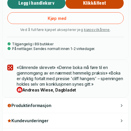
Legg i handlekurv
Klikk&Hent
Kjøp med
Ved å fullføre kjøpet aksepterer jeg
kjøpsvilkårene
.
Tilgjengelig i 89 butikker
På nettlager. Sendes normalt innen 1-2 virkedager.
«Glimrende skrevet» «Denne boka må føre til en
gjennomgang av en nærmest hemmelig praksis» «Boka
er dyktig fortalt med presise 'cliff hangers' – spenningen
holdes selv om konklusjonen synes gitt »
Andreas Wiese, Dagbladet
Produktinformasjon
Kundevurderinger