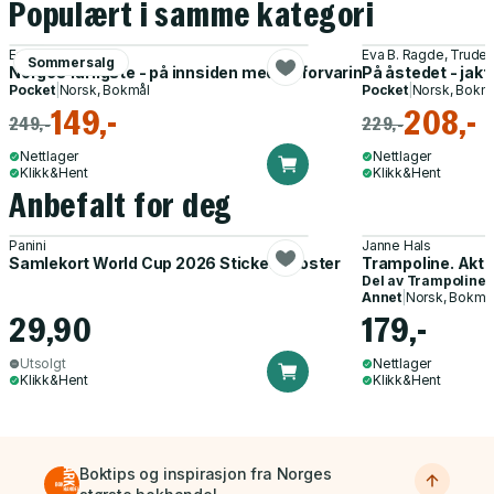
Populært i samme kategori
Erlend Frafjord
Eva B. Ragde, Trude
Sommersalg
Norges farligste - på innsiden med de forvaringsdømte
På åstedet - jak
Pocket
|
Norsk, Bokmål
Pocket
|
Norsk, Bokm
149,-
208,-
249,-
229,-
Nettlager
Nettlager
Klikk&Hent
Klikk&Hent
Anbefalt for deg
Panini
Janne Hals
Samlekort World Cup 2026 Sticker Booster
Trampoline. Akti
Del av
Trampoline
Annet
|
Norsk, Bokmå
29,90
179,-
Utsolgt
Nettlager
Klikk&Hent
Klikk&Hent
Boktips og inspirasjon fra Norges