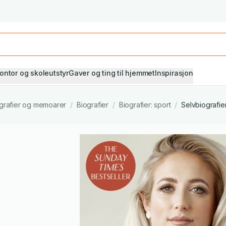
Studiestart! Alle* pensumbøker -20%
Se utvalget her
ontor og skoleutstyr
Gaver og ting til hjemmet
Inspirasjon
grafier og memoarer
/
Biografier
/
Biografier: sport
/
Selvbiografier