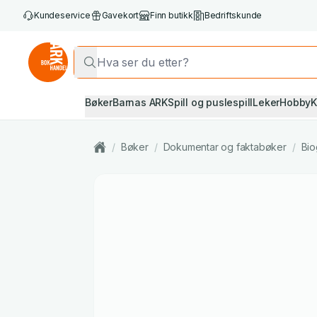
Kundeservice
Gavekort
Finn butikk
Bedriftskunde
Bøker
Barnas ARK
Spill og puslespill
Leker
Hobby
K
/
Bøker
/
Dokumentar og faktabøker
/
Bio