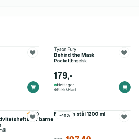
Tyson Fury
Behind the Mask
Pocket
|
Engelsk
179,-
Nettlager
Klikk&Hent
Matboks stål 1200 ml
5.0
-40%
tivitetshefte for barnehagen
e
mål