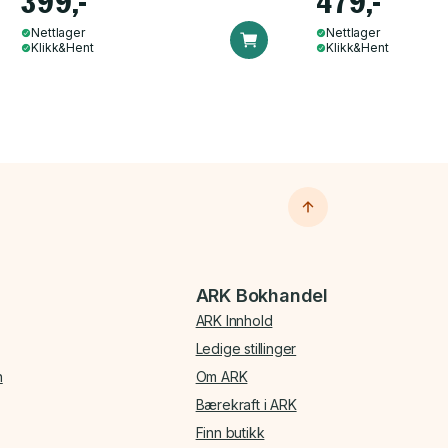
399,-
479,-
Nettlager
Nettlager
Klikk&Hent
Klikk&Hent
ARK Bokhandel
ARK Innhold
Ledige stillinger
n
Om ARK
Bærekraft i ARK
Finn butikk