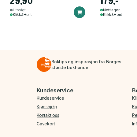
29,90
179,-
Utsolgt
Nettlager
Klikk&Hent
Klikk&Hent
Boktips og inspirasjon fra Norges
største bokhandel
Bunnmeny
Kundeservice
B
Kundeservice
Kl
Kjøpshjelp
Kj
Kontakt oss
Pe
Gavekort
In