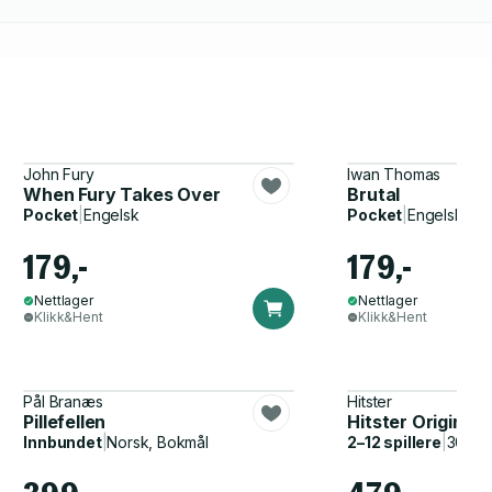
John Fury
Iwan Thomas
When Fury Takes Over
Brutal
Pocket
|
Engelsk
Pocket
|
Engelsk
179,-
179,-
Nettlager
Nettlager
Klikk&Hent
Klikk&Hent
Pål Branæs
Hitster
Pillefellen
Hitster Original
Innbundet
|
Norsk, Bokmål
2–12 spillere
|
30–60