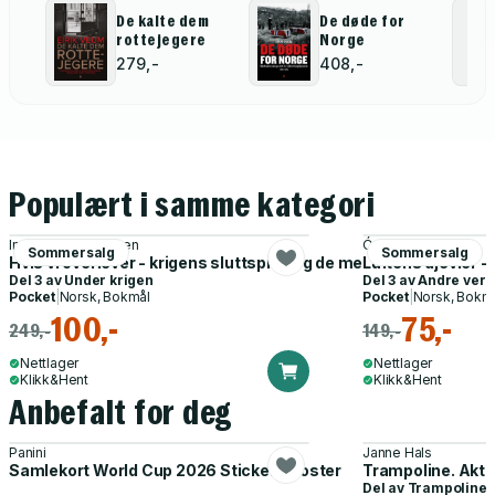
De kalte dem
De døde for
rottejegere
Norge
279,-
408,-
Populært i samme kategori
Ingar Sletten Kolloen
Óscar González
Sommersalg
Sommersalg
Hvis vi overlever - krigens sluttspill - og de menneskelige dra
Luftens djevler -
Del 3 av
Under krigen
Del 3 av
Andre verd
Pocket
|
Norsk, Bokmål
Pocket
|
Norsk, Bokm
100,-
75,-
249,-
149,-
Nettlager
Nettlager
Klikk&Hent
Klikk&Hent
Anbefalt for deg
Panini
Janne Hals
Samlekort World Cup 2026 Sticker Booster
Trampoline. Akti
Del av
Trampoline