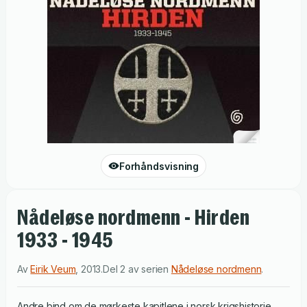
Forhåndsvisning
Nådeløse nordmenn - Hirden
1933 - 1945
Av
Eirik Veum
,
2013
.
Del 2 av serien
Nådeløse nordmenn
.
Andre bind om de mørkeste kapitlene i norsk krigshistorie.