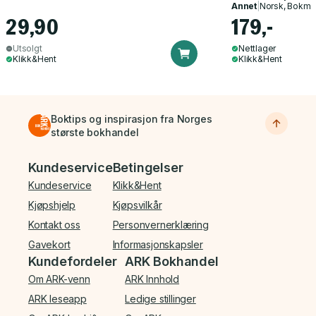
Annet
|
Norsk, Bokmå
29,90
179,-
Utsolgt
Nettlager
Klikk&Hent
Klikk&Hent
Boktips og inspirasjon fra Norges
største bokhandel
Bunnmeny
Kundeservice
Betingelser
Kundeservice
Klikk&Hent
Kjøpshjelp
Kjøpsvilkår
Kontakt oss
Personvernerklæring
Gavekort
Informasjonskapsler
Kundefordeler
ARK Bokhandel
Om ARK-venn
ARK Innhold
ARK leseapp
Ledige stillinger