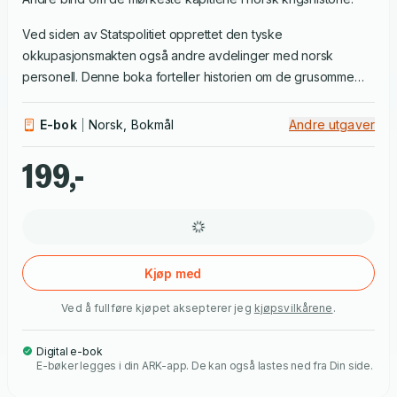
Ved siden av Statspolitiet opprettet den tyske
okkupasjonsmakten også andre avdelinger med norsk
personell. Denne boka forteller historien om de grusomme
overgrepene begått av Hirdvaktbataljonens vaktsoldater som
tjenestegjorde i fangeleirene i Nord-Norge. Her begikk en
E-bok
Norsk, Bokmål
Andre utgaver
betydelig andel av nordmennene grov mishandling, tortur og
overlagte drap av jugoslaviske fanger. Boka omhandler også
199,-
nordmennene som tjenestegjorde i en rekke mindre
avdelinger og enheter, som Hirdens alarmenhet og Hirdens
bedriftsvern. Dette er første gang Hirdens rolle under andre
verdenskrig blir grundig belyst og boka viser hvordan denne
organisasjonen tok del i krigsforbrytelser i et langt større
Kjøp med
omfang enn tidligere antatt.
Ved å fullføre kjøpet aksepterer jeg
kjøpsvilkårene
.
Digital e-bok
E-bøker legges i din ARK-app. De kan også lastes ned fra Din side.