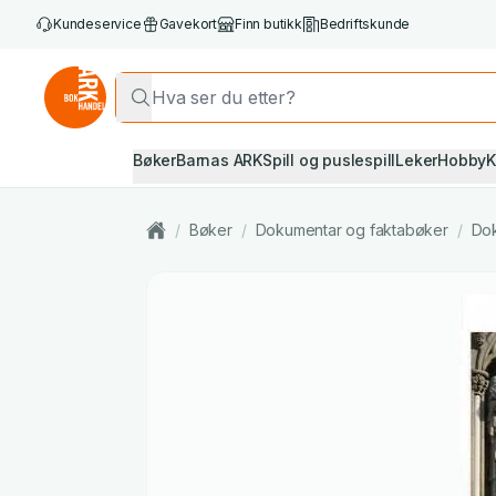
Kundeservice
Gavekort
Finn butikk
Bedriftskunde
Bøker
Barnas ARK
Spill og puslespill
Leker
Hobby
K
/
Bøker
/
Dokumentar og faktabøker
/
Do