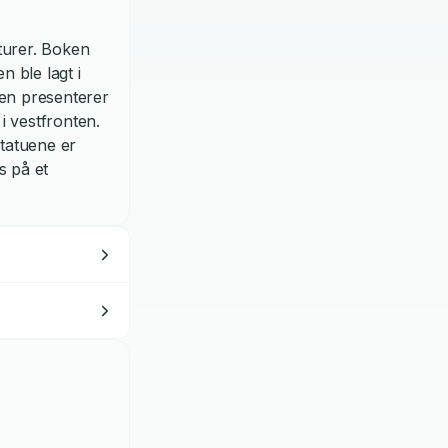
turer. Boken
 ble lagt i
ken presenterer
i vestfronten.
 statuene er
s på et