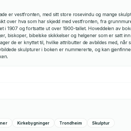
de er vestfronten, med sitt store rosevindu og mange skulp
rsikt over hva som har skjedd med vestfronten, fra grunnmuren
tet i 1907 og fortsatte ut over 1900-tallet. Hoveddelen av bo
r, biskoper, bibelske skikkelser og helgener som er satt inn 
edager de er knyttet til, hvilke attributter de avbildes med, når
vbildede skulpturer i boken er nummererte, og kan gjenfinne
ken.
ner
Kirkebygninger
Trondheim
Skulptur