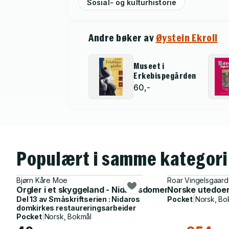
Sosial- og kulturhistorie
Andre bøker av
Øystein Ekroll
Museet i
Erkebispegården
60,-
Populært i samme kategori
Bjørn Kåre Moe
Roar Vingelsgaard
Orgler i et skyggeland - Nidarosdomens monumentalor
Norske utedoe
Del 13 av
Småskriftserien : Nidaros
Pocket
|
Norsk, Bo
domkirkes restaureringsarbeider
Pocket
|
Norsk, Bokmål