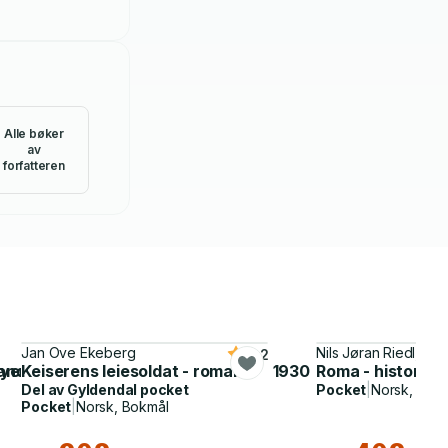
Alle bøker
av
forfatteren
Jan Ove Ekeberg
Nils Jøran Riedl, Pa
4.2
er & Strebel), Oettingen i Bayern, 1930
land, Orknøyene og Shetland
Keiserens leiesoldat - roman
Roma - historisk
Del av
Gyldendal pocket
Pocket
|
Norsk, Bok
Pocket
|
Norsk, Bokmål