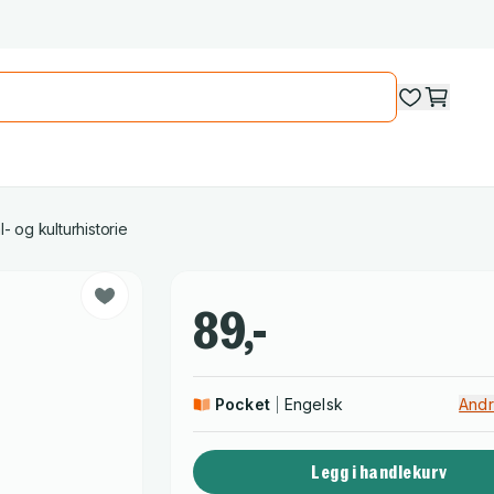
l- og kulturhistorie
89,-
Pocket
Engelsk
Andr
Legg i handlekurv