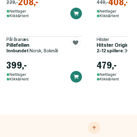
208,-
408,-
229,-
449,-
Nettlager
Nettlager
Klikk&Hent
Klikk&Hent
Pål Branæs
Hitster
Pillefellen
Hitster Original
Innbundet
|
Norsk, Bokmål
2–12 spillere
|
30–60
399,-
479,-
Nettlager
Nettlager
Klikk&Hent
Klikk&Hent