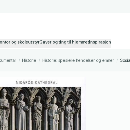
Studiestart! Alle* pensumbøker -20%
Se utvalget her
ontor og skoleutstyr
Gaver og ting til hjemmet
Inspirasjon
kumentar
/
Historie
/
Historie: spesielle hendelser og emner
/
Sosia