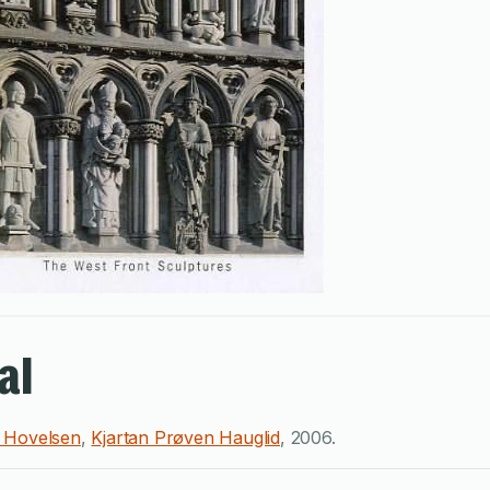
al
n Hovelsen
,
Kjartan Prøven Hauglid
,
2006
.