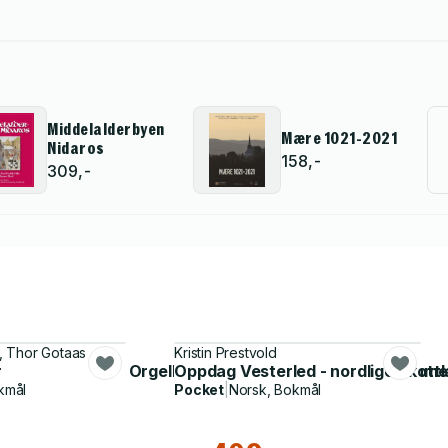
Middelalderbyen
Mære 1021-2021
Nidaros
158,-
309,-
, Thor Gotaas
Kristin Prestvold
gel : bygget av Orgelbau G.F. Steinmeyer & Co. (Steinmey
r
Oppdag Vesterled - nordlige Skott
kmål
Pocket
|
Norsk, Bokmål