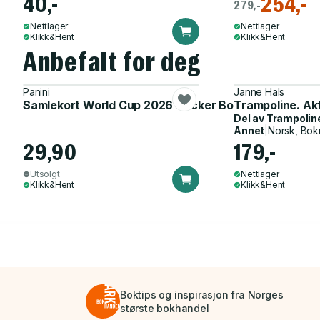
40,-
254,-
279,-
Nettlager
Nettlager
Klikk&Hent
Klikk&Hent
Anbefalt for deg
Panini
Janne Hals
Samlekort World Cup 2026 Sticker Booster
Trampoline. Ak
Del av
Trampolin
Annet
|
Norsk, Bok
29,90
179,-
Utsolgt
Nettlager
Klikk&Hent
Klikk&Hent
Boktips og inspirasjon fra Norges
største bokhandel