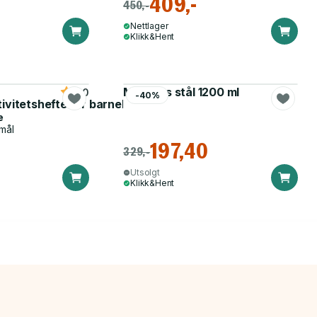
409,-
450,-
Nettlager
Klikk&Hent
Matboks stål 1200 ml
5.0
-40%
tivitetshefte for barnehagen
e
mål
197,40
329,-
Utsolgt
Klikk&Hent