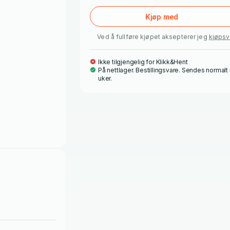
Kjøp med
Ved å fullføre kjøpet aksepterer jeg
kjøpsv
Ikke tilgjengelig for Klikk&Hent
På nettlager. Bestillingsvare. Sendes normalt
uker.