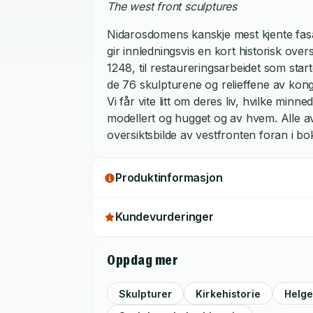
the west front sculptures
Nidarosdomens kanskje mest kjente fasa
gir innledningsvis en kort historisk ove
1248, til restaureringsarbeidet som star
de 76 skulpturene og relieffene av konge
Vi får vite litt om deres liv, hvilke minn
modellert og hugget og av hvem. Alle a
oversiktsbilde av vestfronten foran i bo
Produktinformasjon
Kundevurderinger
Oppdag mer
Skulpturer
Kirkehistorie
Helge