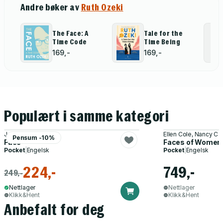
Andre bøker av
Ruth Ozeki
The Face: A
Tale for the
Time Code
Time Being
169,-
169,-
Populært i samme kategori
Justine Bateman
Ellen Cole, Nancy C 
Pensum -10%
Face
Faces of Women 
Pocket
|
Engelsk
Pocket
|
Engelsk
224,-
749,-
249,-
Nettlager
Nettlager
Klikk&Hent
Klikk&Hent
Anbefalt for deg