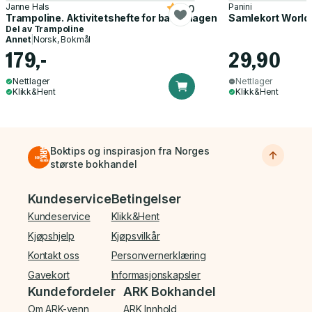
Janne Hals
Panini
5.0
Trampoline. Aktivitetshefte for barnehagen
Samlekort World
Del av
Trampoline
Annet
|
Norsk, Bokmål
179,-
29,90
Nettlager
Nettlager
Klikk&Hent
Klikk&Hent
Boktips og inspirasjon fra Norges
største bokhandel
Bunnmeny
Kundeservice
Betingelser
Kundeservice
Klikk&Hent
Kjøpshjelp
Kjøpsvilkår
Kontakt oss
Personvernerklæring
Gavekort
Informasjonskapsler
Kundefordeler
ARK Bokhandel
Om ARK-venn
ARK Innhold