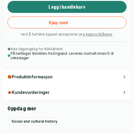
Legg i handlekurv
Kjøp med
Ved å fullføre kjøpet aksepterer jeg
kjøpsvilkårene
.
Ikke tilgjengelig for Klikk&Hent
På nettlager. Bestilles fra England. Leveres normalt innen 5-8
virkedager
Produktinformasjon
Kundevurderinger
Oppdag mer
Social and cultural history