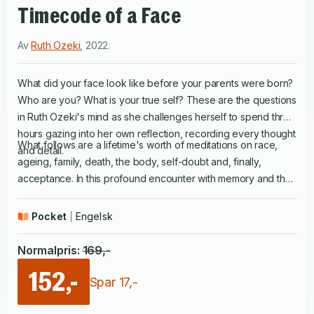
Timecode of a Face
Av
Ruth Ozeki
,
2022
.
What did your face look like before your parents were born?
Who are you? What is your true self? These are the questions
in Ruth Ozeki's mind as she challenges herself to spend three
hours gazing into her own reflection, recording every thought
What follows are a lifetime's worth of meditations on race,
and detail.
ageing, family, death, the body, self-doubt and, finally,
acceptance. In this profound encounter with memory and the
mirror, Ozeki weaves together personal history, professional
experience, Zen philosophy, Japanese culture and more to
Pocket
Engelsk
paint a rich, intimate and utterly unique portrait of a life as told
through a face.
Normalpris
:
169
,-
152,-
Spar
17
,-