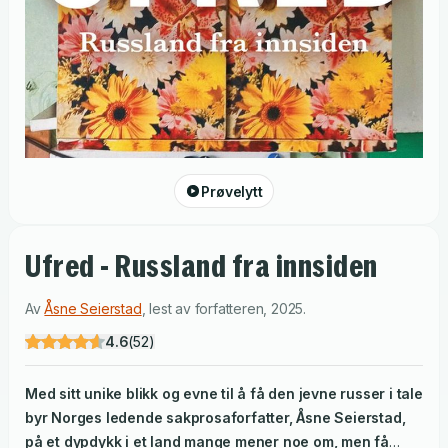
Prøvelytt
Ufred - Russland fra innsiden
Av
Åsne Seierstad
,
lest av
forfatteren
,
2025
.
4.6
(
52
)
Med sitt unike blikk og evne til å få den jevne russer i tale
byr Norges ledende sakprosaforfatter, Åsne Seierstad,
på et dypdykk i et land mange mener noe om, men få