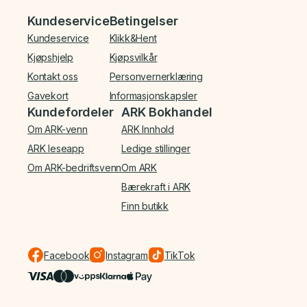
Bunnmeny
Kundeservice
Betingelser
Kundeservice
Klikk&Hent
Kjøpshjelp
Kjøpsvilkår
Kontakt oss
Personvernerklæring
Gavekort
Informasjonskapsler
Kundefordeler
ARK Bokhandel
Om ARK-venn
ARK Innhold
ARK leseapp
Ledige stillinger
Om ARK-bedriftsvenn
Om ARK
Bærekraft i ARK
Finn butikk
Facebook
Instagram
TikTok