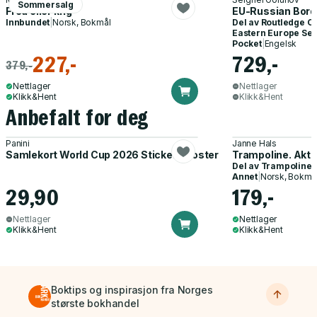
Sommersalg
Fred eller krig
EU-Russian Bord
Innbundet
|
Norsk, Bokmål
Del av
Routledge C
Eastern Europe Ser
Pocket
|
Engelsk
227,-
729,-
379,-
Nettlager
Nettlager
Klikk&Hent
Klikk&Hent
Anbefalt for deg
Panini
Janne Hals
Samlekort World Cup 2026 Sticker Booster
Trampoline. Akti
Del av
Trampoline
Annet
|
Norsk, Bokmå
29,90
179,-
Nettlager
Nettlager
Klikk&Hent
Klikk&Hent
Boktips og inspirasjon fra Norges
største bokhandel