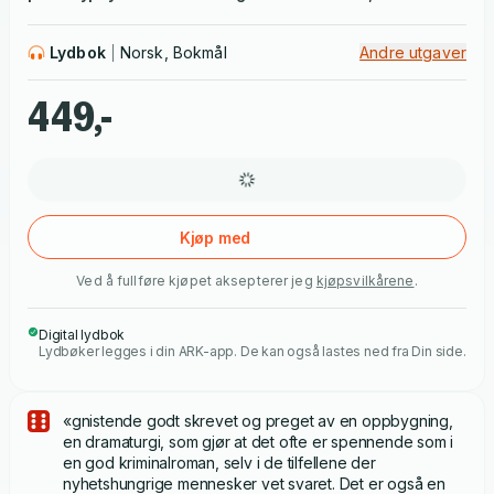
kjenner under overflaten.
En januarnatt i 2023 tar en russisk soldat seg over Pasvikelva i
Lydbok
Norsk, Bokmål
Andre utgaver
Finnmark. Han er avhopper fra den beryktede Wagner-
styrken som kriger i Ukraina, og søker norsk asyl. Den unge
449,-
mannens dramatiske livshistorie åpner Åsne Seierstads
beretning om Russland. Samtidig som vestlige medier kaller
hjem korrespondenter og Russland isolerer seg fra Europa,
legger Seierstad ut på lange reiser i det enorme landet. Hun
tar leseren med til landsbygda i Sibir, hvor Putin rekrutterer
Kjøp med
nye soldater, og til storbyene, der folk gjør det de kan for at
Ved å fullføre kjøpet aksepterer jeg
kjøpsvilkårene
.
krigen ikke skal påvirke hverdagen. Hun møter de regimetro,
de likegyldige og de som kjemper imot. Underveis flytter hun
Digital lydbok
inn hos Wagner-soldatens tante, bevitner et mislykket mytteri
Lydbøker legges i din ARK-app. De kan også lastes ned fra Din side.
og blir kjent med Russlands forfulgte og trakasserte – de
«utenlandske agentene».
«gnistende godt skrevet og preget av en oppbygning,
en dramaturgi, som gjør at det ofte er spennende som i
en god kriminalroman, selv i de tilfellene der
nyhetshungrige mennesker vet svaret. Det er også en