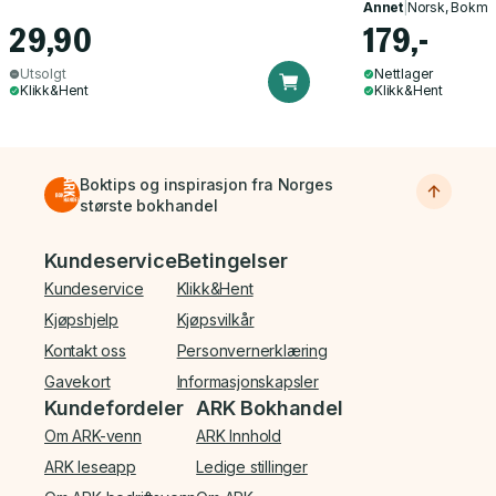
Annet
|
Norsk, Bokmå
29,90
179,-
Utsolgt
Nettlager
Klikk&Hent
Klikk&Hent
Boktips og inspirasjon fra Norges
største bokhandel
Bunnmeny
Kundeservice
Betingelser
Kundeservice
Klikk&Hent
Kjøpshjelp
Kjøpsvilkår
Kontakt oss
Personvernerklæring
Gavekort
Informasjonskapsler
Kundefordeler
ARK Bokhandel
Om ARK-venn
ARK Innhold
ARK leseapp
Ledige stillinger