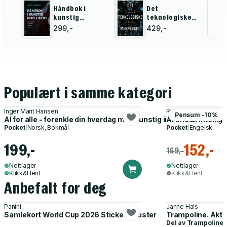
Håndbok i
Det
Al
kunstig
teknologiske
intelligens
mennesket
for
299,-
429,-
Populært i samme kategori
Inger Marit Hansen
Richard Urwin
Pensum -10%
AI for alle - forenkle din hverdag med kunstig intelligens
Artificial Intelli
Pocket
|
Norsk, Bokmål
Pocket
|
Engelsk
199,-
152,-
169,-
Nettlager
Nettlager
Klikk&Hent
Klikk&Hent
Anbefalt for deg
Panini
Janne Hals
Samlekort World Cup 2026 Sticker Booster
Trampoline. Akti
Del av
Trampoline