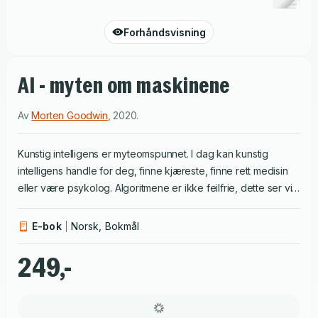
Forhåndsvisning
AI - myten om maskinene
Av
Morten Goodwin
,
2020
.
Kunstig intelligens er myteomspunnet. I dag kan kunstig
intelligens handle for deg, finne kjæreste, finne rett medisin
eller være psykolog. Algoritmene er ikke feilfrie, dette ser vi
f.eks. hos selvkjørende biler og «intelligente» roboter. Boka
forklarer kunstig intelligens, hva vi bruker AI til i dag, og hva
E-bok
Norsk, Bokmål
som snart blir mulig. Den forklarer også fantasien om at AI kan
være bevisst eller ha et moralsk kompass. Morten Goodwin (f.
249,-
1980) er informatiker og professor ved Universitet i Agder, og
nestleder ved Centre for Artificial Intelligence Research