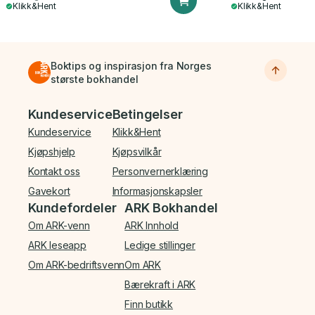
Klikk&Hent
Klikk&Hent
Boktips og inspirasjon fra Norges
største bokhandel
Bunnmeny
Kundeservice
Betingelser
Kundeservice
Klikk&Hent
Kjøpshjelp
Kjøpsvilkår
Kontakt oss
Personvernerklæring
Gavekort
Informasjonskapsler
Kundefordeler
ARK Bokhandel
Om ARK-venn
ARK Innhold
ARK leseapp
Ledige stillinger
Om ARK-bedriftsvenn
Om ARK
Bærekraft i ARK
Finn butikk