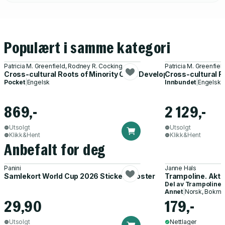
Populært i samme kategori
Patricia M. Greenfield, Rodney R. Cocking
Patricia M. Greenfie
Cross-cultural Roots of Minority Child Development
Cross-cultural R
Pocket
|
Engelsk
Innbundet
|
Engelsk
869,-
2 129,-
Utsolgt
Utsolgt
Klikk&Hent
Klikk&Hent
Anbefalt for deg
Panini
Janne Hals
Samlekort World Cup 2026 Sticker Booster
Trampoline. Akti
Del av
Trampoline
Annet
|
Norsk, Bokmå
29,90
179,-
Utsolgt
Nettlager