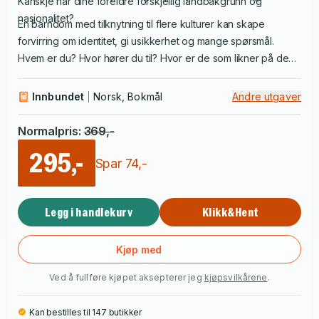
Kanskje har dine foreldre forskjellig landbakgrunn og
nasjonalitet?
En barndom med tilknytning til flere kulturer kan skape
forvirring om identitet, gi usikkerhet og mange spørsmål.
Hvem er du? Hvor hører du til? Hvor er de som likner på deg?
Hvorfor er andre så opptatt av hvor du
egentlig
kommer fra?
Innbundet
Norsk, Bokmål
Andre utgaver
Normalpris
:
369
,-
295,-
Spar
74
,-
Legg i handlekurv
Klikk&Hent
Kjøp med
Ved å fullføre kjøpet aksepterer jeg
kjøpsvilkårene
.
Kan bestilles til 147 butikker