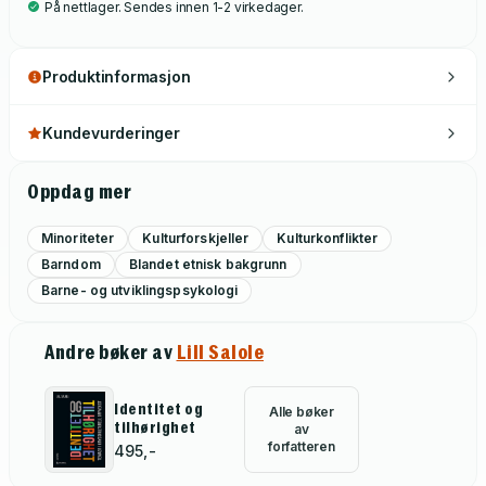
På nettlager. Sendes innen 1-2 virkedager.
Produktinformasjon
Kundevurderinger
Oppdag mer
Minoriteter
Kulturforskjeller
Kulturkonflikter
Barndom
Blandet etnisk bakgrunn
Barne- og utviklingspsykologi
Andre bøker av
Lill Salole
Identitet og
Alle bøker
tilhørighet
av
forfatteren
495,-