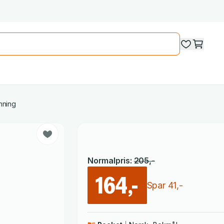
nning
Normalpris
:
205
,-
164,-
Spar
41
,-