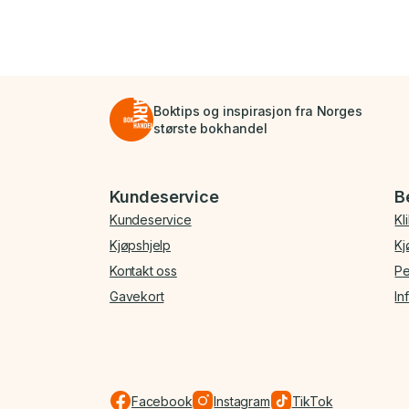
Boktips og inspirasjon fra Norges
største bokhandel
Bunnmeny
Kundeservice
B
Kundeservice
Kl
Kjøpshjelp
Kj
Kontakt oss
Pe
Gavekort
In
Facebook
Instagram
TikTok