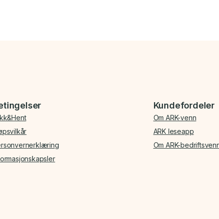
etingelser
Kundefordeler
ikk&Hent
Om ARK-venn
øpsvilkår
ARK leseapp
rsonvernerklæring
Om ARK-bedriftsven
formasjonskapsler