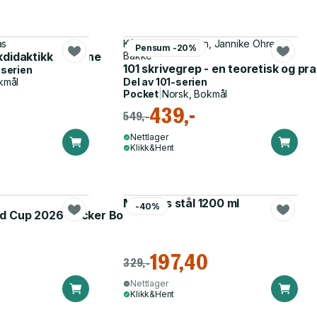
as
Kåre Kverndokken, Jannike Ohrem
Pensum -20%
ngasjerer elevene
kdidaktikk
Bakke
101 skrivegrep - en teoretisk og pra
-serien
kmål
Del av
101-serien
Pocket
|
Norsk, Bokmål
439,-
549,-
Nettlager
Klikk&Hent
Matboks stål 1200 ml
-40%
d Cup 2026 Sticker Booster
197,40
329,-
Nettlager
Klikk&Hent