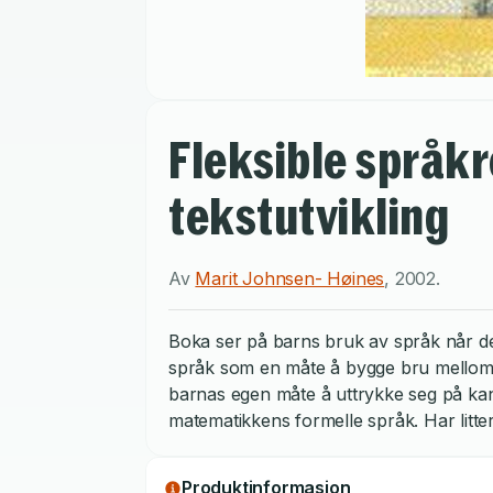
Fleksible språk
tekstutvikling
Av
Marit Johnsen- Høines
,
2002
.
Boka ser på barns bruk av språk når d
språk som en måte å bygge bru mellom 
barnas egen måte å uttrykke seg på kan
matematikkens formelle språk. Har litte
Produktinformasjon