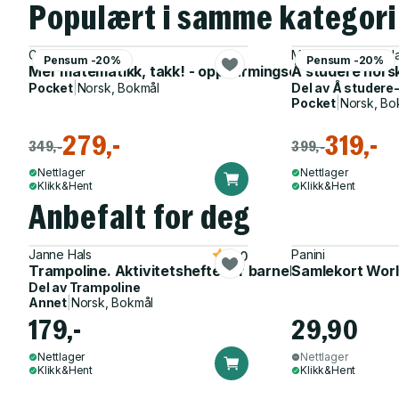
Populært i samme kategori
Gaute Hovtun
Marte Blikstad-Bal
Pensum -20%
Pensum -20%
Mer matematikk, takk! - oppvarmingsoppgaver som e
Å studere nors
Pocket
|
Norsk, Bokmål
Del av
Å studere
Pocket
|
Norsk, Bo
279,-
319,-
349,-
399,-
Nettlager
Nettlager
Klikk&Hent
Klikk&Hent
Anbefalt for deg
Janne Hals
Panini
5.0
Trampoline. Aktivitetshefte for barnehagen
Samlekort Worl
Del av
Trampoline
Annet
|
Norsk, Bokmål
179,-
29,90
Nettlager
Nettlager
Klikk&Hent
Klikk&Hent