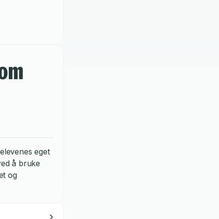
som
elevenes eget
ved å bruke
et og