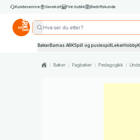
Kundeservice
Gavekort
Finn butikk
Bedriftskunde
Bøker
Barnas ARK
Spill og puslespill
Leker
Hobby
K
/
Bøker
/
Fagbøker
/
Pedagogikk
/
Unde