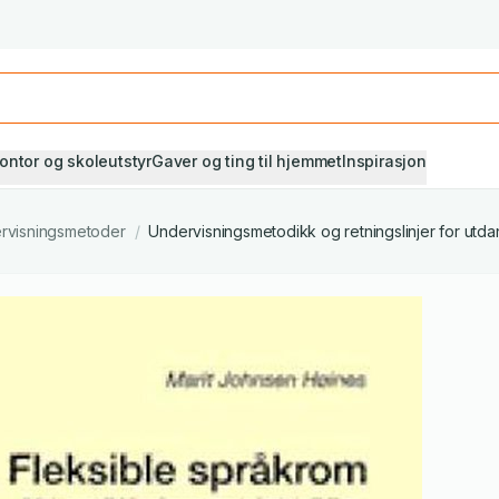
Studiestart! Alle* pensumbøker -20%
Se utvalget her
ontor og skoleutstyr
Gaver og ting til hjemmet
Inspirasjon
rvisningsmetoder
/
Undervisningsmetodikk og retningslinjer for utda