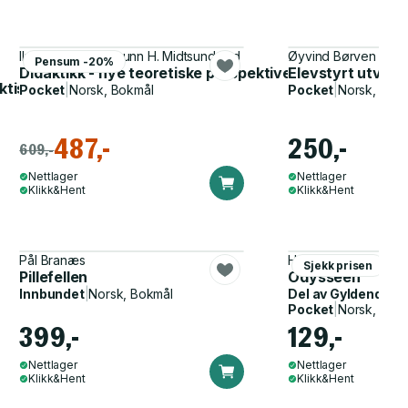
Ilmi Willbergh, Jorunn H. Midtsundstad
Øyvind Børven
Pensum -20%
Didaktikk - nye teoretiske perspektiver på undervisnin
Elevstyrt utvikl
ktisk skrivedidaktikk
Pocket
|
Norsk, Bokmål
Pocket
|
Norsk, Bok
487,-
250,-
609,-
Nettlager
Nettlager
Klikk&Hent
Klikk&Hent
Pål Branæs
Homer, John Flaxma
Sjekk prisen
Pillefellen
Odysseen
Innbundet
|
Norsk, Bokmål
Del av
Gyldendal p
Pocket
|
Norsk, Bok
399,-
129,-
Nettlager
Nettlager
Klikk&Hent
Klikk&Hent