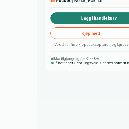
Pocket
Norsk, Bokmål
Legg i handlekurv
Kjøp med
Ved å fullføre kjøpet aksepterer jeg
kjøpsv
Ikke tilgjengelig for Klikk&Hent
På nettlager. Bestillingsvare. Sendes normalt i