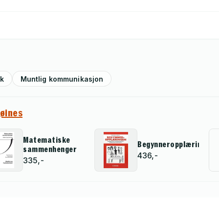
k
Muntlig kommunikasjon
Høines
Matematiske
Begynneropplæringen
sammenhenger
436,-
335,-