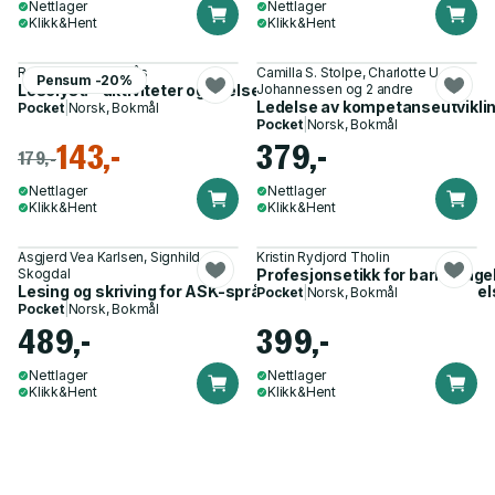
Nettlager
Nettlager
Klikk&Hent
Klikk&Hent
Robert Mjelde Flatås
Camilla S. Stolpe, Charlotte U.
Pensum -20%
Leselyst! - aktiviteter og øvelser
Johannessen og 2 andre
Ledelse av kompetanseutviklin
Pocket
|
Norsk, Bokmål
Pocket
|
Norsk, Bokmål
143,-
379,-
179,-
Nettlager
Nettlager
Klikk&Hent
Klikk&Hent
Asgjerd Vea Karlsen, Signhild
Kristin Rydjord Tholin
Skogdal
Profesjonsetikk for barnehag
Lesing og skriving for ASK-språklige personer - tekstoppleve
Pocket
|
Norsk, Bokmål
Pocket
|
Norsk, Bokmål
489,-
399,-
Nettlager
Nettlager
Klikk&Hent
Klikk&Hent