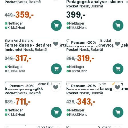
Pedagogisk analyse i skolen - 
Pocket
|
Norsk, Bokmål
Pocket
|
Norsk, Bokmål
359,-
399,-
449,-
Nettlager
Nettlager
Klikk&Hent
Klikk&Hent
Bjørn Arild Ersland
Charlotte Lunde, Per Brodal
Pensum -20%
Første klasse - det året vi lærte bokstavene
Lek og læring i et nevroperspe
Innbundet
|
Norsk, Bokmål
Pocket
|
Norsk, Bokmål
317,-
319,-
349,-
399,-
Nettlager
Nettlager
Klikk&Hent
Klikk&Hent
Edvard Befring, Kari-Anne B. Næss
Lisbeth Iglum Rønhovde
4.3
Pensum -20%
Pensum -20%
Spesialpedagogikk
Kan de ikke bare ta seg samm
Pocket
|
Norsk, Bokmål
Pocket
|
Norsk, Bokmål
711,-
343,-
889,-
429,-
Nettlager
Nettlager
Klikk&Hent
Klikk&Hent
Linda Hye, Pål Roland og 1 annen
Martin Otto Dragseth, Kristin