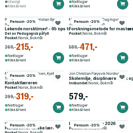
Utsolgt
Nettlager
Klikk&Hent
Klikk&Hent
Ronny Johansen, Christian Bjerke
May Britt Postholm, Dag Ingvar
Pensum -20%
Pensum -20%
og 1 annen
Jacobsen og 1 annen
Lekende norsktimer! - 65 tips til lærere i begynneropplæringe
Forskningsmetode for masters
Del av
Pedagogisk påfyll
Pocket
|
Norsk, Bokmål
Pocket
|
Norsk, Bokmål
215,-
471,-
269,-
589,-
Nettlager
Nettlager
Klikk&Hent
Klikk&Hent
Mirjam Harkestad Olsen, Kjell
Jon Christian Fløysvik Nordrum
Pensum -20%
Skogen
Skolemiljø, disiplinære tiltak o
Kontaktlæreren
Innbundet
|
Norsk, Bokmål
Pocket
|
Norsk, Bokmål
319,-
579,-
399,-
Nettlager
Nettlager
Klikk&Hent
Klikk&Hent
Harald Ødegaard
Legathåndboken 2026
Pensum -20%
Pensum -20%
Håndbok for ferske lærere
Pocket
|
Norsk, Bokmål
Pocket
|
Norsk, Bokmål