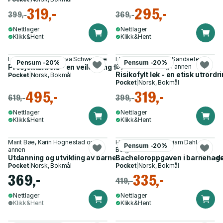
319,-
295,-
399,-
369,-
Nettlager
Nettlager
Klikk&Hent
Klikk&Hent
Erling S. Andersen, Eva Schwencke
Ellen Beate Hansen Sandseter,
Pensum -20%
Pensum -20%
Prosjektarbeid - en veiledning for studenter
Øyvind Kvalnes og 1 annen
Risikofylt lek - en etisk utfordr
Pocket
|
Norsk, Bokmål
Pocket
|
Norsk, Bokmål
495,-
319,-
619,-
399,-
Nettlager
Nettlager
Klikk&Hent
Klikk&Hent
Marit Bøe, Karin Hognestad og 1
Henriette Jæger, Mirjam Dahl
Pensum -20%
annen
Bergsland
Utdanning og utvikling av barnehagelæreres pedagogiske led
Bacheloroppgaven i barnehag
Pocket
|
Norsk, Bokmål
Pocket
|
Norsk, Bokmål
369,-
335,-
419,-
Nettlager
Nettlager
Klikk&Hent
Klikk&Hent