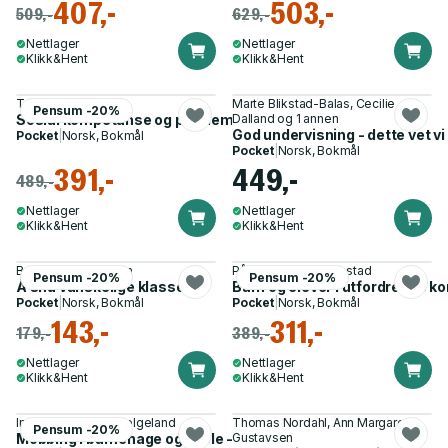
407,-
503,-
509,-
629,-
Nettlager
Nettlager
Klikk&Hent
Klikk&Hent
Terje Ogden
Marte Blikstad-Balas, Cecilie
Pensum -20%
Sosial kompetanse og problematferd blant barn og unge
Dalland og 1 annen
God undervisning - dette vet vi
Pocket
|
Norsk, Bokmål
Pocket
|
Norsk, Bokmål
391,-
449,-
489,-
Nettlager
Nettlager
Klikk&Hent
Klikk&Hent
Bente Muriel Bakken
Pål Roland, Roy Søbstad
Pensum -20%
Pensum -20%
Å snu vanskelige klasser
Barn og elever i utfordrende ko
Pocket
|
Norsk, Bokmål
Pocket
|
Norsk, Bokmål
143,-
311,-
179,-
389,-
Nettlager
Nettlager
Klikk&Hent
Klikk&Hent
Ingrid Lund, Anne Helgeland
Thomas Nordahl, Ann Margareth
Pensum -20%
Mobbing i barnehage og skole - nye perspektiver
Gustavsen