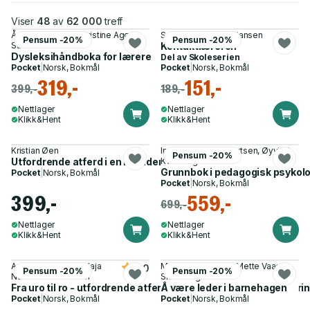
Viser
48
av
62 000
treff
Åsne Midtbø Aas, Kristine Agøy
Sverre Julsrud Kristiansen
Pensum -20%
Pensum -20%
Sand
Kontaktlæreren
Dysleksihåndboka for lærere
Del av
Skoleserien
Pocket
|
Norsk, Bokmål
Pocket
|
Norsk, Bokmål
319,-
151,-
399,-
189,-
Nettlager
Nettlager
Klikk&Hent
Klikk&Hent
Kristian Øen
Ingunn Dahler Hybertsen, Øyvind
Pensum -20%
Utfordrende atferd i en inkluderende skole
Kvello og 1 annen
Grunnbok i pedagogisk psykologi
Pocket
|
Norsk, Bokmål
Pocket
|
Norsk, Bokmål
399,-
559,-
699,-
Nettlager
Nettlager
Klikk&Hent
Klikk&Hent
Ann-Karin Bakken, Kaja
Magritt Lundestad, Mette Vaagan
5.0
Pensum -20%
Pensum -20%
Næss Johannessen
Slåtten og 2 andre
Fra uro til ro - utfordrende atferd og barns muligheter for læri
Å være leder i barnehagen
Pocket
|
Norsk, Bokmål
Pocket
|
Norsk, Bokmål