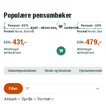
Populære pensumbøker
Cato R.P. Bjørndal
Jørgen Moe, Mari-An
5.0
Pensum -20%
Pensum -20%
Det vurderende øyet - observasjon, vurdering og utvikling i p
Boka om kunst og
Pocket
|
Norsk, Bokmål
Pocket
|
Norsk, Bokmå
431,-
479,-
539,-
599,-
Nettlager
Nettlager
Klikk&Hent
Klikk&Hent
Utdanningsstrukturer
Skoler og førskoler
Fjernundervisning 
Filter
Aktuelt
Språk
Format