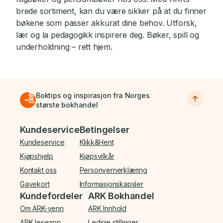
brede sortiment, kan du være sikker på at du finner
bøkene som passer akkurat dine behov. Utforsk,
lær og la pedagogikk inspirere deg. Bøker, spill og
underholdning – rett hjem.
Boktips og inspirasjon fra Norges
største bokhandel
Bunnmeny
Kundeservice
Betingelser
Kundeservice
Klikk&Hent
Kjøpshjelp
Kjøpsvilkår
Kontakt oss
Personvernerklæring
Gavekort
Informasjonskapsler
Kundefordeler
ARK Bokhandel
Om ARK-venn
ARK Innhold
ARK leseapp
Ledige stillinger