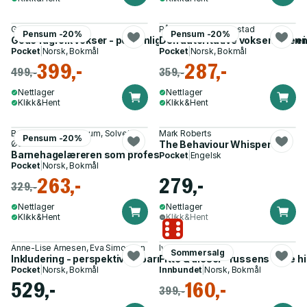
Greta Marie Skau
Pål Roland, Roy Søbstad
Pensum -20%
Pensum -20%
Gode fagfolk vokser - personlig kompetanse i arbeid med me
Den autoritative voksenrollen 
Pocket
|
Norsk, Bokmål
Pocket
|
Norsk, Bokmål
399,-
287,-
499,-
359,-
Nettlager
Nettlager
Klikk&Hent
Klikk&Hent
Bernt Andreas Hennum, Solveig
Mark Roberts
Pensum -20%
Østrem
The Behaviour Whisperer
Barnehagelæreren som profesjonsutøver
Pocket
|
Engelsk
Pocket
|
Norsk, Bokmål
263,-
279,-
329,-
Nettlager
Nettlager
Klikk&Hent
Klikk&Hent
Anne-Lise Arnesen, Eva Simonsen
Ivar Brandvol
Sommersalg
Inkludering - perspektiver i barnehagefaglige praksiser
Fitte & diesel - russens egne 
Pocket
|
Norsk, Bokmål
Innbundet
|
Norsk, Bokmål
529,-
160,-
399,-