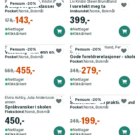
Bente Muriel Bakken, Kristin Østvik
Liv Kristin Steen Brundtland
Pensum -20%
Å skape et godt klassemiljø
I varetekt meg ta
Pocket
|
Norsk, Bokmål
Innbundet
|
Norsk, Bokmål
143,-
399,-
179,-
Nettlager
Nettlager
Klikk&Hent
Klikk&Hent
Sidsel Tveiten
Cecilie Pedersen Dalland, Pernille
Pensum -20%
Pensum -20%
Veiledning - mer enn ord ...
Grepp Knutsen
Gode foreldrerelasjoner - sko
Pocket
|
Norsk, Bokmål
Pocket
|
Norsk, Bokmål
455,-
279,-
569,-
349,-
Nettlager
Nettlager
Klikk&Hent
Klikk&Hent
Elvira Ashby, Julia Andersson og 1
Lise Marie Sæhle
Pensum -20%
annen
Skolefravær - en praktisk hånd
Språkvansker i skolen
Pocket
|
Norsk, Bokmål
Fleksibind
|
Norsk, Bokmål
450,-
199,-
249,-
Nettlager
Nettlager
Klikk&Hent
Klikk&Hent