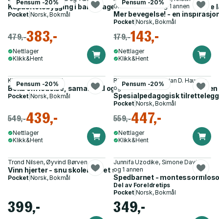
Pensum -20%
Pensum -20%
Kapasitetsbygging i barnehage, skole og PPT - profesjonelle 
Granum Rosebø og 1 annen
Mer bevegelse! - en inspirasjon
Pocket
|
Norsk, Bokmål
Pocket
|
Norsk, Bokmål
383,-
143,-
479,-
179,-
Nettlager
Nettlager
Klikk&Hent
Klikk&Hent
Kjell Aage Gotvassli
Richard Haugen, Vivian D. Haugen
Pensum -20%
Pensum -20%
Boka om ledelse, samarbeid og utviklingsarbeid i barnehagen
og 1 annen
Spesialpedagogisk tilrettelegg
Pocket
|
Norsk, Bokmål
Pocket
|
Norsk, Bokmål
439,-
447,-
549,-
559,-
Nettlager
Nettlager
Klikk&Hent
Klikk&Hent
Trond Nilsen, Øyvind Børven
Junnifa Uzodike, Simone Davies
Vinn hjerter - snu skolemiljøet sammen
og 1 annen
Spedbarnet - montessorifilosof
Pocket
|
Norsk, Bokmål
Del av
Foreldretips
Pocket
|
Norsk, Bokmål
399,-
349,-