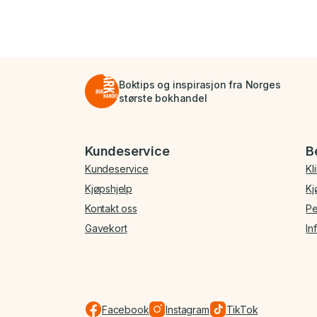
Boktips og inspirasjon fra Norges
største bokhandel
Bunnmeny
Kundeservice
B
Kundeservice
Kl
Kjøpshjelp
Kj
Kontakt oss
Pe
Gavekort
In
Facebook
Instagram
TikTok