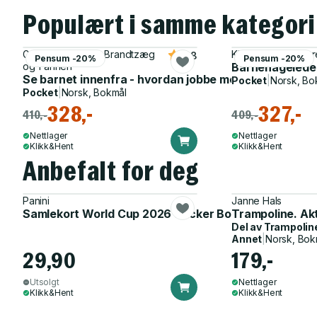
Populært i samme kategori
Guro Øiestad, Ida Brandtzæg
Kjersti Nissen, Me
4.8
Pensum -20%
Pensum -20%
og 1 annen
Barnehageledel
Se barnet innenfra - hvordan jobbe med tilknytning 
Pocket
|
Norsk, Bo
Pocket
|
Norsk, Bokmål
328,-
327,-
410,-
409,-
Nettlager
Nettlager
Klikk&Hent
Klikk&Hent
Anbefalt for deg
Panini
Janne Hals
Samlekort World Cup 2026 Sticker Booster
Trampoline. Ak
Del av
Trampolin
Annet
|
Norsk, Bok
29,90
179,-
Utsolgt
Nettlager
Klikk&Hent
Klikk&Hent