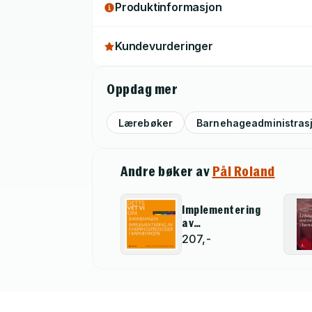
Produktinformasjon
Kundevurderinger
Oppdag mer
Lærebøker
Barnehageadministras
Andre bøker av
Pål Roland
Implementering
av
endringsprosesser
207,-
i barnehagen