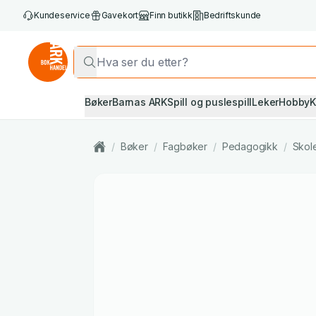
Kundeservice
Gavekort
Finn butikk
Bedriftskunde
Bøker
Barnas ARK
Spill og puslespill
Leker
Hobby
K
/
Bøker
/
Fagbøker
/
Pedagogikk
/
Skole