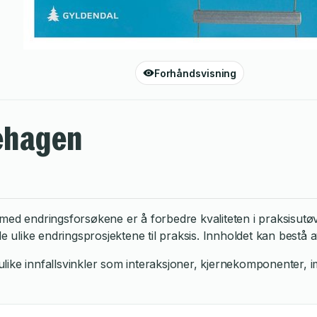
Forhåndsvisning
nehagen
let med endringsforsøkene er å forbedre kvaliteten i praksis
ike endringsprosjektene til praksis. Innholdet kan bestå av 
 ulike innfallsvinkler som interaksjoner, kjernekomponenter, i