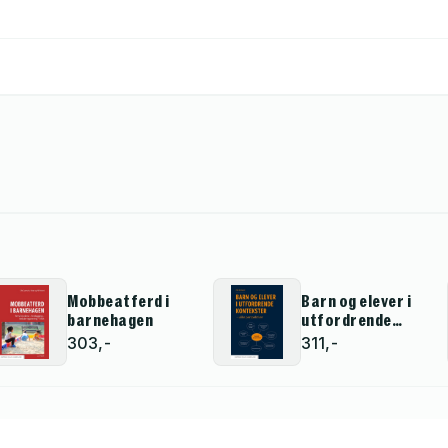
Mobbeatferd i
Barn og elever i
barnehagen
utfordrende
kontekster
303,-
311,-