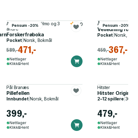
Anne Lea, Inger Hilmo og 3
Åsta Birkeland, Nina
5.0
Pensum -20%
Pensum -20%
andre
Veiledning for 
 barnehagen
Forskerfrøboka
Pocket
|
Norsk, Bok
Pocket
|
Norsk, Bokmål
471,-
367,-
589,-
459,-
Nettlager
Nettlager
Klikk&Hent
Klikk&Hent
Pål Branæs
Hitster
Pillefellen
Hitster Original
Innbundet
|
Norsk, Bokmål
2–12 spillere
|
30–60
399,-
479,-
Nettlager
Nettlager
Klikk&Hent
Klikk&Hent