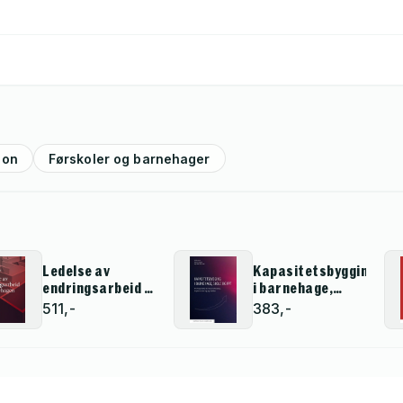
jon
Førskoler og barnehager
Ledelse av
Kapasitetsbygging
endringsarbeid i
i barnehage,
barnehagen
skole og PPT
511,-
383,-