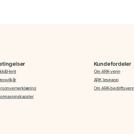
etingelser
Kundefordeler
ikk&Hent
Om ARK-venn
øpsvilkår
ARK leseapp
rsonvernerklæring
Om ARK-bedriftsven
formasjonskapsler