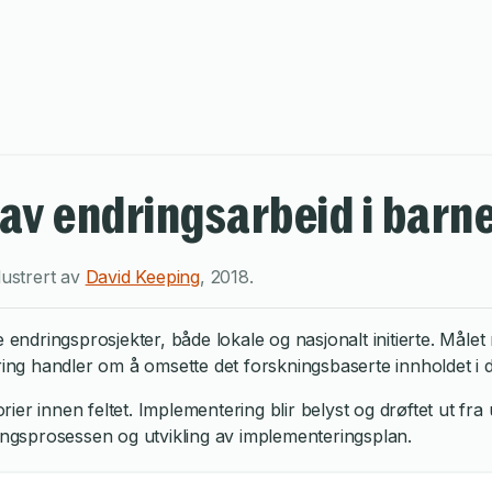
av endringsarbeid i bar
llustrert av
David Keeping
,
2018
.
re endringsprosjekter, både lokale og nasjonalt initierte. Må
 handler om å omsette det forskningsbaserte innholdet i de ul
er innen feltet. Implementering blir belyst og drøftet ut fra
ringsprosessen og utvikling av implementeringsplan.