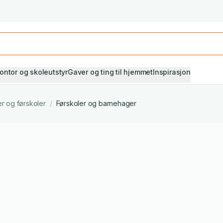
Studiestart! Alle* pensumbøker -20%
Se utvalget her
ontor og skoleutstyr
Gaver og ting til hjemmet
Inspirasjon
r og førskoler
/
Førskoler og barnehager