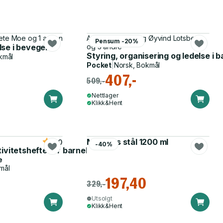
rete Moe og 1 annen
Anne Homme, Dag Øyvind Lotsberg
Pensum -20%
se i bevegelse
og 3 andre
i barnehagen
Styring, organisering og ledelse i
kmål
Pocket
|
Norsk, Bokmål
407,-
509,-
Nettlager
Klikk&Hent
Matboks stål 1200 ml
5.0
-40%
tivitetshefte for barnehagen
e
mål
197,40
329,-
Utsolgt
Klikk&Hent