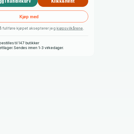
gg i handlekurv
Klikk&Hent
Kjøp med
å fullføre kjøpet aksepterer jeg
kjøpsvilkårene
.
estilles til 147 butikker
ettlager. Sendes innen 1-3 virkedager.