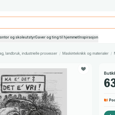
Studiestart! Alle* pensumbøker -20%
Se utvalget her
ontor og skoleutstyr
Gaver og ting til hjemmet
Inspirasjon
ag, landbruk, industrielle prosesser
/
Maskinteknikk og materialer
/
Butik
63
Po