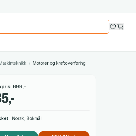
Maskinteknikk
/
Motorer og kraftoverføring
kpris
:
699
,-
5,-
cket
Norsk, Bokmål