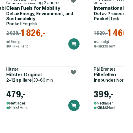
Chandra Shukla og 2 andre
annen
ble Transport
Clean Fuels for Mobility
Internationaler
Del av
Energy, Environment, and
Del av
Proceeding
Sustainability
Pocket
|
Tysk
Pocket
|
Engelsk
1 826,-
1 466,-
2 029,-
1 629,-
Utsolgt
Utsolgt
Klikk&Hent
Klikk&Hent
Hitster
Pål Branæs
Hitster Original
Pillefellen
2–12 spillere
|
30–60 min
Innbundet
|
Norsk, 
479,-
399,-
Nettlager
Nettlager
Klikk&Hent
Klikk&Hent