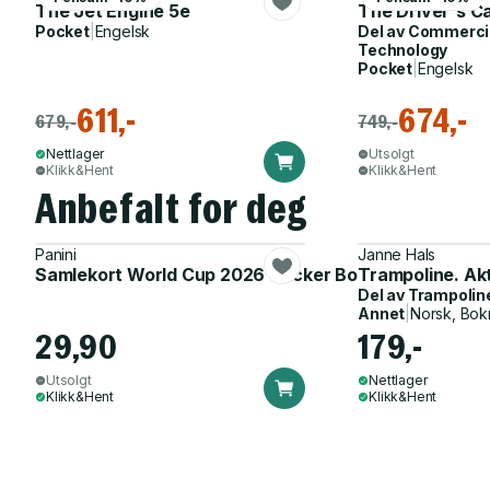
The Jet Engine 5e
The Driver´s C
Pocket
|
Engelsk
Del av
Commercia
Technology
Pocket
|
Engelsk
611,-
674,-
679,-
749,-
Nettlager
Utsolgt
Klikk&Hent
Klikk&Hent
Anbefalt for deg
Panini
Janne Hals
Samlekort World Cup 2026 Sticker Booster
Trampoline. Ak
Del av
Trampolin
Annet
|
Norsk, Bok
29,90
179,-
Utsolgt
Nettlager
Klikk&Hent
Klikk&Hent