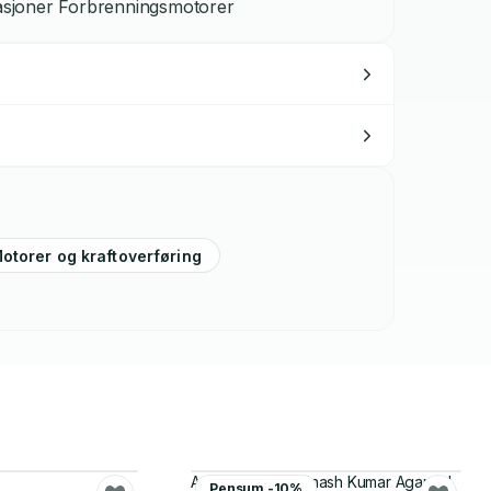
asjoner Forbrenningsmotorer
otorer og kraftoverføring
Ankur Kalwar, Avinash Kumar Agarwal
Pensum -10%