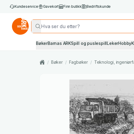
Kundeservice
Gavekort
Finn butikk
Bedriftskunde
Bøker
Barnas ARK
Spill og puslespill
Leker
Hobby
K
/
Bøker
/
Fagbøker
/
Teknologi, ingeniørf