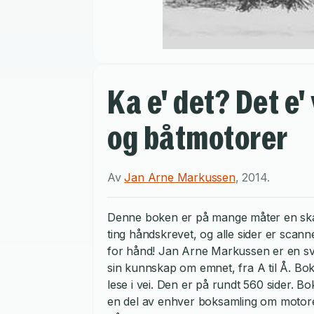
Ka e' det? Det e' 
og båtmotorer
Av
Jan Arne Markussen
,
2014
.
Denne boken er på mange måter en skatt
ting håndskrevet, og alle sider er scannet
for hånd! Jan Arne Markussen er en sv
sin kunnskap om emnet, fra A til Å. Bok
lese i vei. Den er på rundt 560 sider. 
en del av enhver boksamling om motore