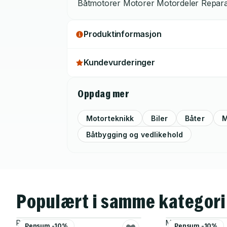
Båtmotorer Motorer Motordeler Repar
Produktinformasjon
Kundevurderinger
Oppdag mer
Motorteknikk
Biler
Båter
M
Båtbygging og vedlikehold
Populært i samme kategori
Rolls Royce
Michael Hilgers
Pensum -10%
Pensum -10%