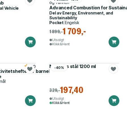
ab
og 1 annen
Advanced Combustion for Sustaina
l Vehicle
Del av
Energy, Environment, and
Sustainability
Pocket
|
Engelsk
1 709,-
1 899,-
Utsolgt
Klikk&Hent
Matboks stål 1200 ml
5.0
-40%
tivitetshefte for barnehagen
e
mål
197,40
329,-
Utsolgt
Klikk&Hent