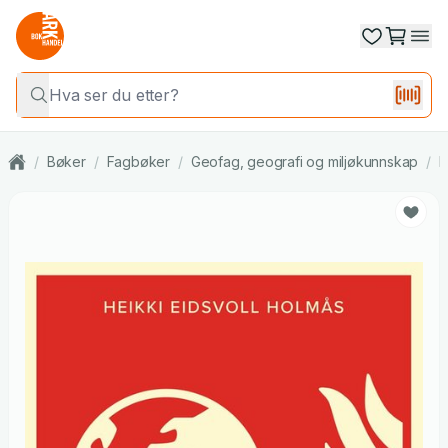
/
Bøker
/
Fagbøker
/
Geofag, geografi og miljøkunnskap
/
M