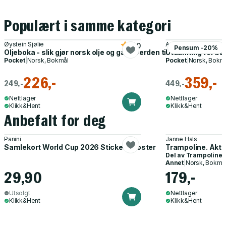
Populært i samme kategori
Øystein Sjølie
Astrid T. Sinnes
5.0
Pensum -20%
Oljeboka - slik gjør norsk olje og gass verden til et bedre sted
Utdanning for bær
Pocket
|
Norsk, Bokmål
Pocket
|
Norsk, Bokm
226,-
359,-
249,-
449,-
Nettlager
Nettlager
Klikk&Hent
Klikk&Hent
Anbefalt for deg
Panini
Janne Hals
Samlekort World Cup 2026 Sticker Booster
Trampoline. Akti
Del av
Trampoline
Annet
|
Norsk, Bokmå
29,90
179,-
Utsolgt
Nettlager
Klikk&Hent
Klikk&Hent