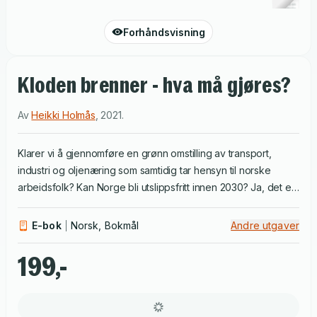
Forhåndsvisning
Kloden brenner - hva må gjøres?
Av
Heikki Holmås
,
2021
.
Klarer vi å gjennomføre en grønn omstilling av transport,
industri og oljenæring som samtidig tar hensyn til norske
arbeidsfolk? Kan Norge bli utslippsfritt innen 2030? Ja, det er
mulig og nødvendig, mener forfatter Heikki Eidsvoll Holmås. I
Kloden brenner viser han at vi allerede har teknologien som
E-bok
Norsk, Bokmål
Andre utgaver
skal til for å redusere utslippene av klimagasser. Oljenasjonen
Norge kan oppnå sine klimaforpliktelser og få til en grønn
199,-
omstilling som tar hensyn til næringsliv og arbeidsplasser.
Problemet er mangelen på politisk vilje til å gjøre det som
kreves. Holmås lanserer et radikalt program med konkrete