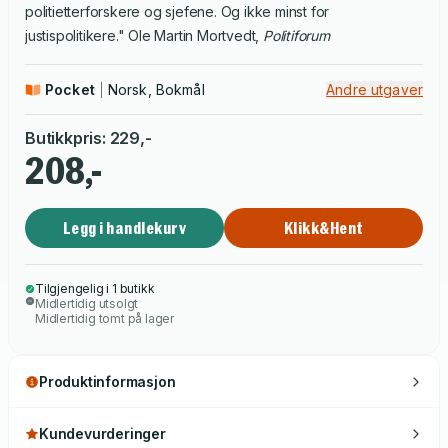
politietterforskere og sjefene. Og ikke minst for
justispolitikere." Ole Martin Mortvedt,
Politiforum
Pocket
Norsk, Bokmål
Andre utgaver
Butikkpris
:
229
,-
208,-
Legg i handlekurv
Klikk&Hent
Tilgjengelig i 1 butikk
Midlertidig utsolgt
Midlertidig tomt på lager
Produktinformasjon
Kundevurderinger