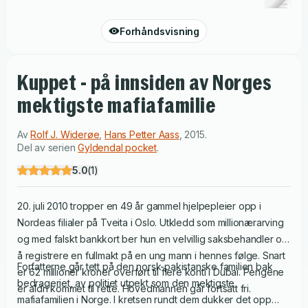
Forhåndsvisning
Kuppet - på innsiden av Norges
mektigste mafiafamilie
Av
Rolf J. Widerøe
,
Hans Petter Aass
,
2015
.
Del av serien
Gyldendal pocket
.
5.0
(
1
)
20. juli 2010 tropper en 49 år gammel hjelpepleier opp i
Nordeas filialer på Tveita i Oslo. Utkledd som millionærarving
og med falskt bankkort ber hun en velvillig saksbehandler om
å registrere en fullmakt på en ung mann i hennes følge. Snart
Forfatterne går tett på den norsk-pakistanske familien bak
er 62 millioner kroner overført til flere konti i Dubai. Pengene
bedrageriet, av politiet utpekt som den mektigste
er aldri kommet til rette. Hovedmannen går fortsatt fri.
mafiafamilien i Norge. I kretsen rundt dem dukker det opp