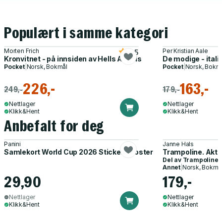
Populært i samme kategori
Morten Frich
Per Kristian Aale
4.5
Kronvitnet - på innsiden av Hells Angels
De modige - ital
Pocket
|
Norsk, Bokmål
Pocket
|
Norsk, Bokm
226,-
163,-
249,-
179,-
Nettlager
Nettlager
Klikk&Hent
Klikk&Hent
Anbefalt for deg
Panini
Janne Hals
Samlekort World Cup 2026 Sticker Booster
Trampoline. Akti
Del av
Trampoline
Annet
|
Norsk, Bokmå
29,90
179,-
Nettlager
Nettlager
Klikk&Hent
Klikk&Hent