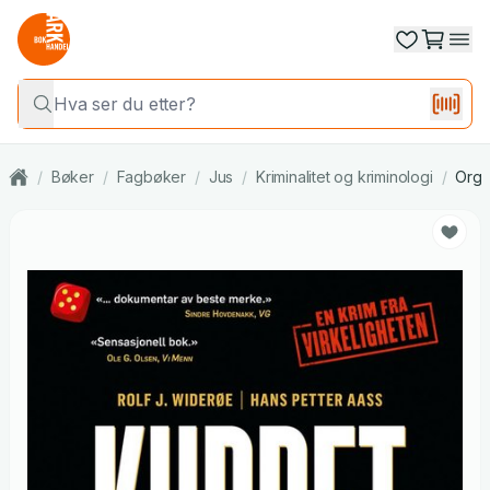
/
Bøker
/
Fagbøker
/
Jus
/
Kriminalitet og kriminologi
/
Organ