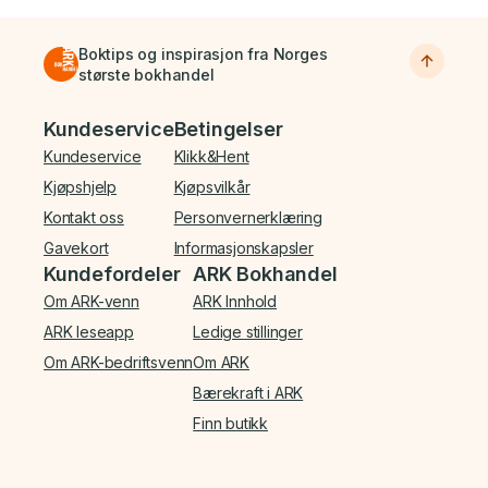
Boktips og inspirasjon fra Norges
største bokhandel
Bunnmeny
Kundeservice
Betingelser
Kundeservice
Klikk&Hent
Kjøpshjelp
Kjøpsvilkår
Kontakt oss
Personvernerklæring
Gavekort
Informasjonskapsler
Kundefordeler
ARK Bokhandel
Om ARK-venn
ARK Innhold
ARK leseapp
Ledige stillinger
Om ARK-bedriftsvenn
Om ARK
Bærekraft i ARK
Finn butikk