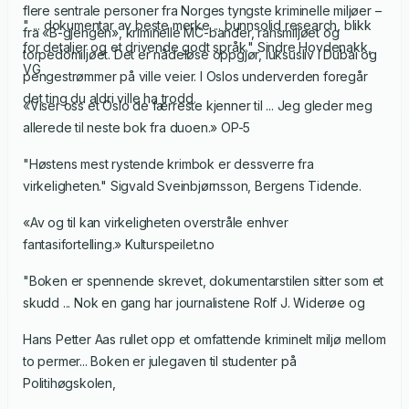
flere sentrale personer fra Norges tyngste kriminelle miljøer –
" ... dokumentar av beste merke ... bunnsolid research, blikk
fra «B-gjengen», kriminelle MC-bander, ransmiljøet og
for detaljer og et drivende godt språk." Sindre Hovdenakk,
torpedomiljøet. Det er nådeløse oppgjør, luksusliv i Dubai og
VG
pengestrømmer på ville veier. I Oslos underverden foregår
det ting du aldri ville ha trodd.
«Viser oss et Oslo de færreste kjenner til ... Jeg gleder meg
allerede til neste bok fra duoen.» OP-5
"Høstens mest rystende krimbok er dessverre fra
virkeligheten." Sigvald Sveinbjørnsson, Bergens Tidende.
«Av og til kan virkeligheten overstråle enhver
fantasifortelling.» Kulturspeilet.no
"Boken er spennende skrevet, dokumentarstilen sitter som et
skudd ... Nok en gang har journalistene Rolf J. Widerøe og
Hans Petter Aas rullet opp et omfattende kriminelt miljø mellom
to permer... Boken er julegaven til studenter på
Politihøgskolen,