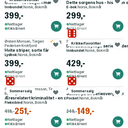
Gissel - 491 dager i mørket
Dette sorgens hus - historien
Innbundet
|
Norsk, Bokmål
E-bok
|
Norsk, Bokmål
399,-
299,-
Nettlager
Nettlager
Klikk&Hent
Klikk&Hent
Øistein Monsen, Torgeir
Simen Sætre
3.8
Kritikerfavoritter
Pedersen Krokfjord
Den usannsynlige seriemordere
Hvite striper, sorte får
Innbundet
|
Norsk, Bokmål
Lydbok
|
Norsk, Bokmål
399,-
429,-
Nettlager
Nettlager
Klikk&Hent
Klikk&Hent
Gunnar Valentin Svensson, Terje
Anne-Britt Harsem
Sommersalg
Sommersalg
Bjøranger
Jakten på en serieovergriper
Æresrelatert kriminalitet - en casebasert håndbok
Pocket
|
Norsk, Bokmål
Fleksibind
|
Norsk, Bokmål
251,-
149,-
419,-
249,-
Nettlager
Nettlager
Klikk&Hent
Klikk&Hent