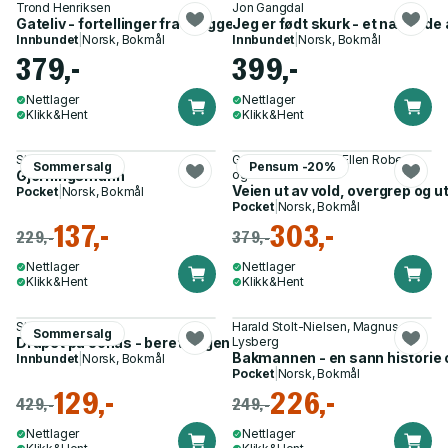
Trond Henriksen
Jon Gangdal
Gateliv - fortellinger fra skyggesiden
Jeg er født skurk - et nærbilde 
Innbundet
|
Norsk, Bokmål
Innbundet
|
Norsk, Bokmål
379,-
399,-
Nettlager
Nettlager
Klikk&Hent
Klikk&Hent
Stig Millehaugen
Gunhild Vehusheia, Ellen Roberg
Sommersalg
Pensum -20%
Gjerningsmann
og 2 andre
Veien ut av vold, overgrep og 
Pocket
|
Norsk, Bokmål
Pocket
|
Norsk, Bokmål
137,-
303,-
229,-
379,-
Nettlager
Nettlager
Klikk&Hent
Klikk&Hent
Stein Morten Lier
Harald Stolt-Nielsen, Magnus
Sommersalg
Drapet på Jonas - beretningen om et varslet mord
Lysberg
Bakmannen - en sann historie 
Innbundet
|
Norsk, Bokmål
Pocket
|
Norsk, Bokmål
129,-
226,-
429,-
249,-
Nettlager
Nettlager