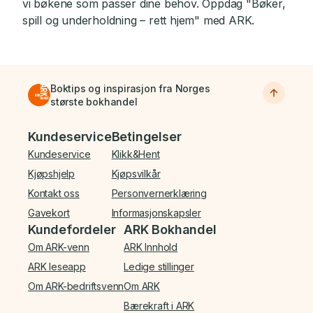
vi bøkene som passer dine behov. Oppdag "Bøker,
spill og underholdning – rett hjem" med ARK.
Boktips og inspirasjon fra Norges
største bokhandel
Bunnmeny
Kundeservice
Betingelser
Kundeservice
Klikk&Hent
Kjøpshjelp
Kjøpsvilkår
Kontakt oss
Personvernerklæring
Gavekort
Informasjonskapsler
Kundefordeler
ARK Bokhandel
Om ARK-venn
ARK Innhold
ARK leseapp
Ledige stillinger
Om ARK-bedriftsvenn
Om ARK
Bærekraft i ARK