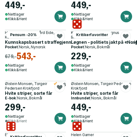
449,-
449,-
Nettlager
Nettlager
Klikk&Hent
Klikk&Hent
Helene Marie Kjærgård Eide,
Kenneth Fossheim, Magnus
Pensum -20%
Kritikerfavoritter
Kariane Westrheim
Braaten
Kunnskapsbasert straffegjennomføring i kriminalomsorgen i
Løgnen - politiets jakt på «Nor
Pocket
|
Norsk, Nynorsk
Pocket
|
Norsk, Bokmål
543,-
229,-
679,-
Nettlager
Nettlager
Klikk&Hent
Klikk&Hent
Øistein Monsen, Torgeir
Øistein Monsen, Torgeir Pedersen
3.6
Pedersen Krokfjord
Krokfjord
Hvite striper, sorte får
Hvite striper, sorte får
E-bok
|
Norsk, Bokmål
Innbundet
|
Norsk, Bokmål
299,-
449,-
Nettlager
Nettlager
Klikk&Hent
Klikk&Hent
Eli Sharabi
Helen Garner
Kritikerfavoritter