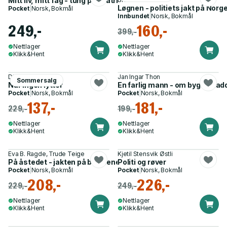
Mitt liv, mitt fag - tung psykiatri : sviket mot de sykeste
Løgnen - politiets jakt på Norg
Pocket
|
Norsk, Bokmål
Innbundet
|
Norsk, Bokmål
249,-
160,-
399,-
Nettlager
Nettlager
Klikk&Hent
Klikk&Hent
Diamant Salihu
Jan Ingar Thon
Sommersalg
Når ingen lytter
En farlig mann - om bygdesladd
Pocket
|
Norsk, Bokmål
Pocket
|
Norsk, Bokmål
137,-
181,-
229,-
199,-
Nettlager
Nettlager
Klikk&Hent
Klikk&Hent
Eva B. Ragde, Trude Teige
Kjetil Stensvik Østli
På åstedet - jakten på bevisene
Politi og røver
Pocket
|
Norsk, Bokmål
Pocket
|
Norsk, Bokmål
208,-
226,-
229,-
249,-
Nettlager
Nettlager
Klikk&Hent
Klikk&Hent