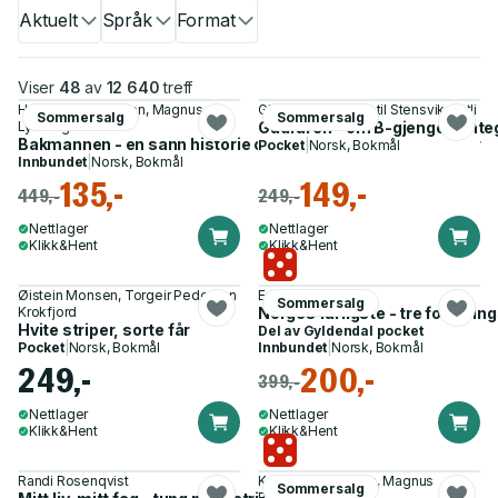
Aktuelt
Språk
Format
Viser
48
av
12 640
treff
Harald Stolt-Nielsen, Magnus
Ghulam Abbas, Kjetil Stensvik Østli
Sommersalg
Sommersalg
Lysberg
Gudfaren - om B-gjengen, integ
Bakmannen - en sann historie om dop, vold og raske penger
Pocket
|
Norsk, Bokmål
Innbundet
|
Norsk, Bokmål
135,-
149,-
449,-
249,-
Nettlager
Nettlager
Klikk&Hent
Klikk&Hent
Øistein Monsen, Torgeir Pedersen
Erlend Frafjord
Sommersalg
Krokfjord
Norges farligste - tre forvarin
Hvite striper, sorte får
Del av
Gyldendal pocket
Pocket
|
Norsk, Bokmål
Innbundet
|
Norsk, Bokmål
249,-
200,-
399,-
Nettlager
Nettlager
Klikk&Hent
Klikk&Hent
Randi Rosenqvist
Kenneth Fossheim, Magnus
Sommersalg
Braaten