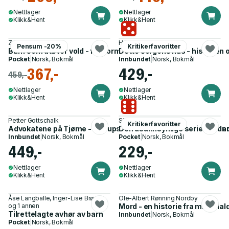
Nettlager
Nettlager
Klikk&Hent
Klikk&Hent
Zemir Popovac
Helen Garner
Pensum -20%
Kritikerfavoritter
Barn som utøver vold - fra normalpsykologi til patologi
Dette sorgens hus - historien
Pocket
|
Norsk, Bokmål
Innbundet
|
Norsk, Bokmål
367,-
429,-
459,-
Nettlager
Nettlager
Klikk&Hent
Klikk&Hent
Petter Gottschalk
Simen Sætre
Kritikerfavoritter
Advokatene på Tjøme - korrupsjon og miljøkriminalitet i stra
Den usannsynlige seriemordere
Innbundet
|
Norsk, Bokmål
Pocket
|
Norsk, Bokmål
449,-
229,-
Nettlager
Nettlager
Klikk&Hent
Klikk&Hent
Åse Langballe, Inger-Lise Brøste
Ole-Albert Rønning Nordby
og 1 annen
Mord - en historie fra middela
Tilrettelagte avhør av barn
Innbundet
|
Norsk, Bokmål
Pocket
|
Norsk, Bokmål