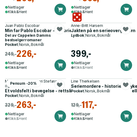
Nettlager
Nettlager
Klikk&Hent
Klikk&Hent
Juan Pablo Escobar
Anne-Britt Harsem
Min far Pablo Escobar - historiene vi helst skulle vært foruten
Jakten på en serieovergriper
Del av
Cappelen Damms
Lydbok
|
Norsk, Bokmål
bestselgerromaner
Pocket
|
Norsk, Bokmål
226,-
399,-
249,-
Nettlager
Nettlager
Klikk&Hent
Klikk&Hent
May-Len Skilbrei, Kari Stefansen
Line Therkelsen
Pensum -20%
og 1 annen
Seriemordere - historiens syk
Et voldsfelt i bevegelse - rettslige virkemidler og institusjonel
Pocket
|
Norsk, Bokmål
Pocket
|
Norsk, Bokmål
263,-
117,-
329,-
129,-
Nettlager
Nettlager
Klikk&Hent
Klikk&Hent