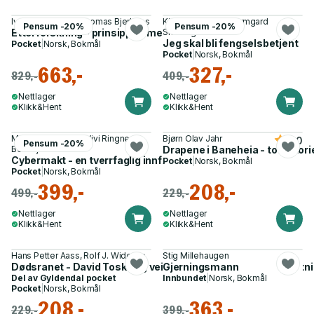
Ivar Fahsing, Ole Thomas Bjerknes
Kirsti Nymo, Mette Irmgard
Pensum -20%
Pensum -20%
Etterforskning - prinsipper, metoder og praksis
Snertingdal
Jeg skal bli fengselsbetjent
Pocket
|
Norsk, Bokmål
Pocket
|
Norsk, Bokmål
663,-
327,-
829,-
409,-
Nettlager
Nettlager
Klikk&Hent
Klikk&Hent
Mass Soldal Lund, Vivi Ringnes
Bjørn Olav Jahr
5.0
Pensum -20%
Berrefjord
Drapene i Baneheia - to histori
Cybermakt - en tverrfaglig innføring
Pocket
|
Norsk, Bokmål
Pocket
|
Norsk, Bokmål
399,-
208,-
499,-
229,-
Nettlager
Nettlager
Klikk&Hent
Klikk&Hent
Hans Petter Aass, Rolf J. Widerøe
Stig Millehaugen
Dødsranet - David Toska og veien til Nokas : en innsideberetn
Gjerningsmann
Del av
Gyldendal pocket
Innbundet
|
Norsk, Bokmål
Pocket
|
Norsk, Bokmål
208,-
363,-
229,-
399,-