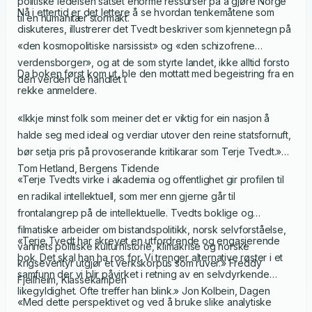
politiske ledelsen satset enorme ressurser på å gjøre Norge
Nå i ettertid er det lettere å se hvordan tenkemåtene som
til en humanitær stormakt.
diskuteres, illustrerer det Tvedt beskriver som kjennetegn på
«den kosmopolitiske narsissist» og «den schizofrene
verdensborger», og at de som styrte landet, ikke alltid forsto
Da boken først kom ut, ble den mottatt med begeistring fra en
den verden de handlet i.
rekke anmeldere.
«Ikkje minst folk som meiner det er viktig for ein nasjon å
halde seg med ideal og verdiar utover den reine statsfornuft,
bør setja pris på provoserande kritikarar som Terje Tvedt.»
Tom Hetland, Bergens Tidende
«Terje Tvedts virke i akademia og offentlighet gir profilen til
en radikal intellektuell, som mer enn gjerne går til
frontalangrep på de intellektuelle. Tvedts boklige og
filmatiske arbeider om bistandspolitikk, norsk selvforståelse,
«Terje Tvedt har skrevet en utfordrende og engasjerende
vannets politiske kulturhistorie, klimakrise og norske
bok. Det skal han ha ros for. Vi trenger alternative røster i et
krigseventyr utgjør et verkskorpus som ruver.» Freddy
samfunn der vi blir påvirket i retning av en selvdyrkende
Fjellheim, Klassekampen
likegyldighet. Ofte treffer han blink.» Jon Kolbein, Dagen
«Med dette perspektivet og ved å bruke slike analytiske