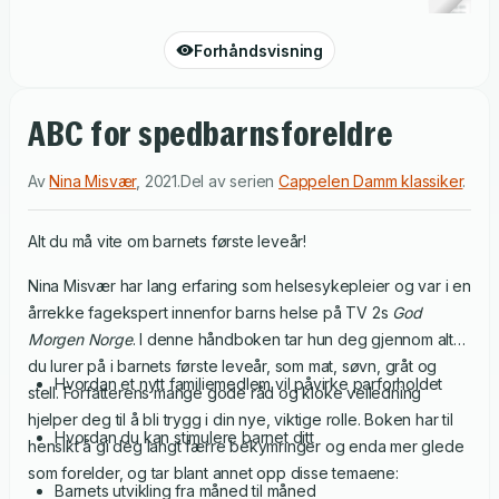
Forhåndsvisning
ABC for spedbarnsforeldre
Av
Nina Misvær
,
2021
.
Del av serien
Cappelen Damm klassiker
.
Alt du må vite om barnets første leveår!
Nina Misvær har lang erfaring som helsesykepleier og var i en
årrekke fagekspert innenfor barns helse på TV 2s
God
Morgen Norge
. I denne håndboken tar hun deg gjennom alt
du lurer på i barnets første leveår, som mat, søvn, gråt og
Hvordan et nytt familiemedlem vil påvirke parforholdet
stell. Forfatterens mange gode råd og kloke veiledning
hjelper deg til å bli trygg i din nye, viktige rolle. Boken har til
Hvordan du kan stimulere barnet ditt
hensikt å gi deg langt færre bekymringer og enda mer glede
som forelder, og tar blant annet opp disse temaene:
Barnets utvikling fra måned til måned