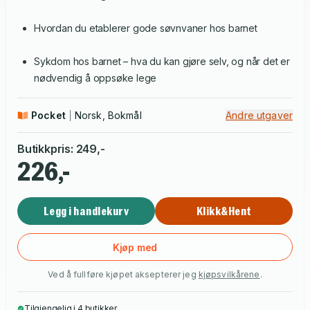
Hvordan du etablerer gode søvnvaner hos barnet
Sykdom hos barnet – hva du kan gjøre selv, og når det er
nødvendig å oppsøke lege
Pocket
Norsk, Bokmål
Andre utgaver
Butikkpris
:
249
,-
226,-
Legg i handlekurv
Klikk&Hent
Kjøp med
Ved å fullføre kjøpet aksepterer jeg
kjøpsvilkårene
.
Tilgjengelig i 4 butikker