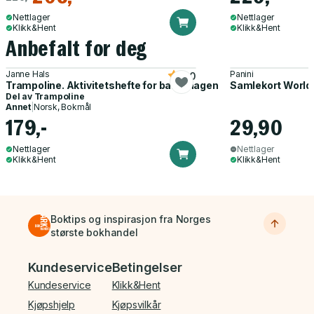
Nettlager
Nettlager
Klikk&Hent
Klikk&Hent
Anbefalt for deg
Janne Hals
Panini
5.0
Trampoline. Aktivitetshefte for barnehagen
Samlekort World
Del av
Trampoline
Annet
|
Norsk, Bokmål
179,-
29,90
Nettlager
Nettlager
Klikk&Hent
Klikk&Hent
Boktips og inspirasjon fra Norges
største bokhandel
Bunnmeny
Kundeservice
Betingelser
Kundeservice
Klikk&Hent
Kjøpshjelp
Kjøpsvilkår