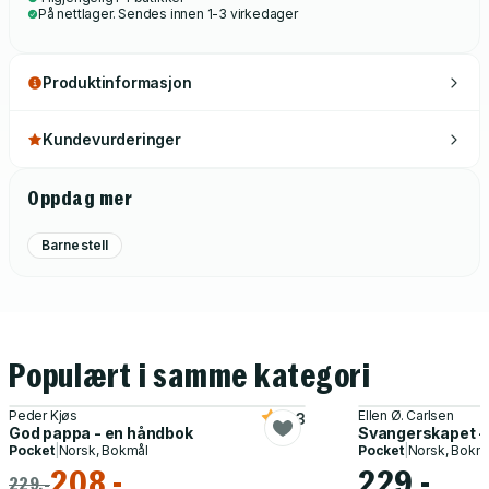
På nettlager. Sendes innen 1-3 virkedager
Produktinformasjon
Kundevurderinger
Oppdag mer
Barnestell
Populært i samme kategori
Peder Kjøs
Ellen Ø. Carlsen
4.3
God pappa - en håndbok
Svangerskapet - d
Pocket
|
Norsk, Bokmål
Pocket
|
Norsk, Bokm
208,-
229,-
229,-