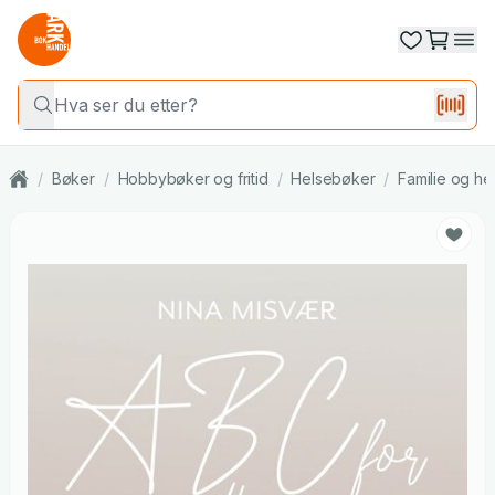
/
Bøker
/
Hobbybøker og fritid
/
Helsebøker
/
Familie og he