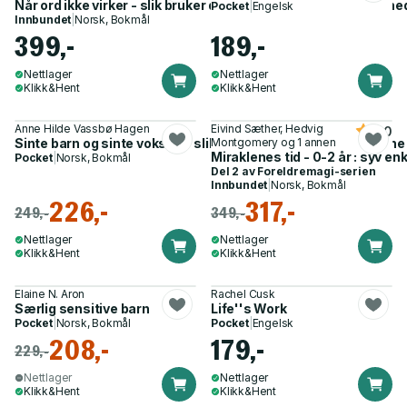
Når ord ikke virker - slik bruker du tegning for å hjelpe barn me
Pocket
|
Engelsk
Innbundet
|
Norsk, Bokmål
399,-
189,-
Nettlager
Nettlager
Klikk&Hent
Klikk&Hent
Anne Hilde Vassbø Hagen
Eivind Sæther, Hedvig
5.0
Sinte barn og sinte voksne - slik forstår og håndterer du sinne
Montgomery og 1 annen
Miraklenes tid - 0-2 år : syv e
Pocket
|
Norsk, Bokmål
Del 2 av
Foreldremagi-serien
Innbundet
|
Norsk, Bokmål
226,-
317,-
249,-
349,-
Nettlager
Nettlager
Klikk&Hent
Klikk&Hent
Elaine N. Aron
Rachel Cusk
Særlig sensitive barn
Life''s Work
Pocket
|
Norsk, Bokmål
Pocket
|
Engelsk
208,-
179,-
229,-
Nettlager
Nettlager
Klikk&Hent
Klikk&Hent