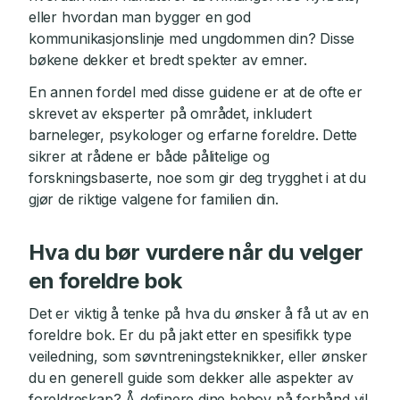
eller hvordan man bygger en god
kommunikasjonslinje med ungdommen din? Disse
bøkene dekker et bredt spekter av emner.
En annen fordel med disse guidene er at de ofte er
skrevet av eksperter på området, inkludert
barneleger, psykologer og erfarne foreldre. Dette
sikrer at rådene er både pålitelige og
forskningsbaserte, noe som gir deg trygghet i at du
gjør de riktige valgene for familien din.
Hva du bør vurdere når du velger
en foreldre bok
Det er viktig å tenke på hva du ønsker å få ut av en
foreldre bok. Er du på jakt etter en spesifikk type
veiledning, som søvntreningsteknikker, eller ønsker
du en generell guide som dekker alle aspekter av
foreldreskap? Å definere dine behov på forhånd vil