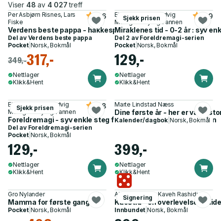
Viser
48
av
4 027
treff
Per Asbjørn Risnes, Lars
Eivind Sæther, Hedvig
4.6
4.9
Sjekk prisen
Fiske
Montgomery og 1 annen
Verdens beste pappa - hakkespettbok for småbarnsfedre
Miraklenes tid - 0-2 år : syv e
Del av
Verdens beste pappa
Del 2 av
Foreldremagi-serien
Pocket
|
Norsk, Bokmål
Pocket
|
Norsk, Bokmål
317,-
129,-
349,-
Nettlager
Nettlager
Klikk&Hent
Klikk&Hent
Eivind Sæther, Hedvig
Marte Lindstad Næss
4.8
Sjekk prisen
Montgomery og 1 annen
Dine første år - her er vår histo
Foreldremagi - syv enkle steg for å lykkes med oppdragelsen
Kalender/dagbok
|
Norsk, Bokmål
Del av
Foreldremagi-serien
Pocket
|
Norsk, Bokmål
129,-
399,-
Nettlager
Nettlager
Klikk&Hent
Klikk&Hent
Gro Nylander
Aina Haugaard, Kaveh Rashidi
Signering
Mamma for første gang
Kaostid - en overlevelsesguid
Pocket
|
Norsk, Bokmål
Innbundet
|
Norsk, Bokmål