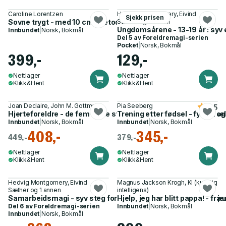
Caroline Lorentzen
Hedvig Montgomery, Eivind
Sjekk prisen
Sovne trygt - med 10 cm-metoden
Sæther og 1 annen
Ungdomsårene - 13-19 år : syv e
Innbundet
|
Norsk, Bokmål
Del 5 av
Foreldremagi-serien
Pocket
|
Norsk, Bokmål
399,-
129,-
Nettlager
Nettlager
Klikk&Hent
Klikk&Hent
Joan Declaire, John M. Gottman
Pia Seeberg
4.5
Hjerteforeldre - de fem enkle stegene som bygger barnets selvt
Trening etter fødsel - fysisk o
Innbundet
|
Norsk, Bokmål
Innbundet
|
Norsk, Bokmål
408,-
345,-
449,-
379,-
Nettlager
Nettlager
Klikk&Hent
Klikk&Hent
Hedvig Montgomery, Eivind
Magnus Jackson Krogh, KI (kunstig
Sæther og 1 annen
intelligens)
Samarbeidsmagi - syv steg for å oppdra lykkelige barn i to hj
Hjelp, jeg har blitt pappa! - fra
Del 6 av
Foreldremagi-serien
Innbundet
|
Norsk, Bokmål
Innbundet
|
Norsk, Bokmål