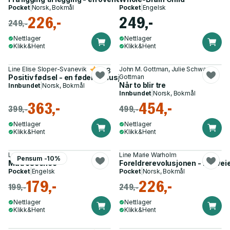
Pocket
|
Norsk, Bokmål
Pocket
|
Engelsk
226,-
249,-
249,-
Nettlager
Nettlager
Klikk&Hent
Klikk&Hent
Line Elise Sloper-Svanevik
John M. Gottman, Julie Schwartz
4.3
Positiv fødsel - en føderevolusjon
Gottman
Når to blir tre
Innbundet
|
Norsk, Bokmål
Innbundet
|
Norsk, Bokmål
363,-
454,-
399,-
499,-
Nettlager
Nettlager
Klikk&Hent
Klikk&Hent
Lucy Jones
Line Marie Warholm
Pensum -10%
Matrescence
Foreldrerevolusjonen - fire veie
Pocket
|
Engelsk
Pocket
|
Norsk, Bokmål
179,-
226,-
199,-
249,-
Nettlager
Nettlager
Klikk&Hent
Klikk&Hent