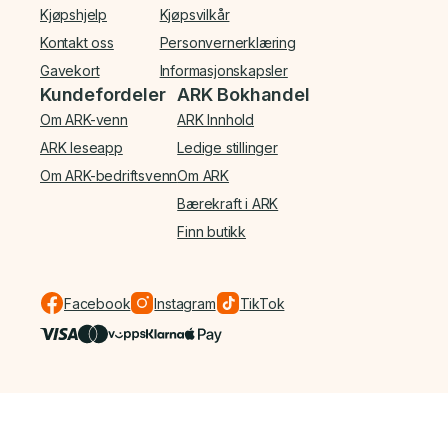
Kjøpshjelp
Kjøpsvilkår
Kontakt oss
Personvernerklæring
Gavekort
Informasjonskapsler
Kundefordeler
ARK Bokhandel
Om ARK-venn
ARK Innhold
ARK leseapp
Ledige stillinger
Om ARK-bedriftsvenn
Om ARK
Bærekraft i ARK
Finn butikk
Facebook
Instagram
TikTok