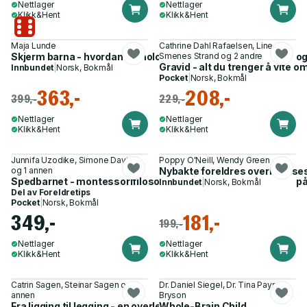
Nettlager
Nettlager
Klikk&Hent
Klikk&Hent
Maja Lunde
Cathrine Dahl Rafaelsen, Line
Skjerm barna - hvordan teknologien tok over barndommen : og hva
Smenes Strand og 2 andre
Gravid - alt du trenger å vite
Innbundet
|
Norsk, Bokmål
Pocket
|
Norsk, Bokmål
363,-
208,-
399,-
229,-
Nettlager
Nettlager
Klikk&Hent
Klikk&Hent
Junnifa Uzodike, Simone Davies
Poppy O'Neill, Wendy Green
og 1 annen
Nybakte foreldres overlevelsesg
Spedbarnet - montessorifilosofiens beste tips for å ta vare p
Innbundet
|
Norsk, Bokmål
Del av
Foreldretips
Pocket
|
Norsk, Bokmål
349,-
181,-
199,-
Nettlager
Nettlager
Klikk&Hent
Klikk&Hent
Catrin Sagen, Steinar Sagen og 1
Dr. Daniel Siegel, Dr. Tina Payne
annen
Bryson
Fra ligging til legging - en overlevelsesguide til paret
Whole-Brain Child