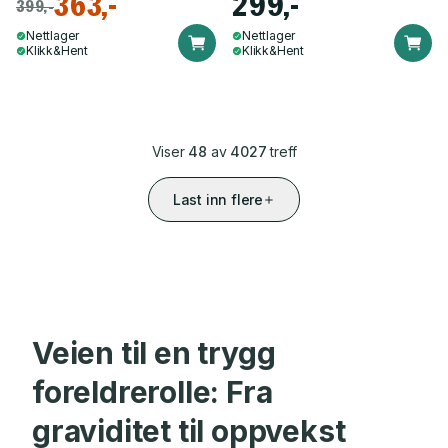
363,-
299,-
399,-
Nettlager
Nettlager
Klikk&Hent
Klikk&Hent
Viser
48
av
4027
treff
Last inn flere
Veien til en trygg
foreldrerolle: Fra
graviditet til oppvekst