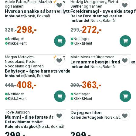
Adele Faber, Elaine Mazlish
Hedvig Montgomery, Eivind
4.3
og 1 annen
Sæther og 1 annen
Hvordan snakke så barn vil lytte & lytte så barn vil snakke
Foreldremagi - syv enkle steg 
Innbundet
|
Norsk, Bokmål
Del av
Foreldremagi-serien
Innbundet
|
Norsk, Bokmål
298,-
272,-
328,-
299,-
Nettlager
Nettlager
Klikk&Hent
Klikk&Hent
Megan Matovich-
Malin Meekatt Birgersson
5.0
Noddeland, Petter
La mamma bæsje i fred! - en ærl
Noddeland og 1 annen
Innbundet
|
Norsk, Bokmål
Babytegn - åpne barnets verden
Innbundet
|
Norsk, Bokmål
408,-
363,-
449,-
399,-
Nettlager
Nettlager
Klikk&Hent
Klikk&Hent
Tove Jansson
Da jeg var liten
Mummi - dine første år
Kalender/dagbok
|
Norsk, Bokmål
Del av
Mummitrollet
Kalender/dagbok
|
Norsk, Bokmål
299,-
299,-