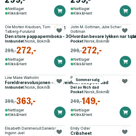
Nettlager
Nettlager
Klikk&Hent
Klikk&Hent
Ole Morten Knudsen, Tom
John M. Gottman, Julie Schwartz
4.1
Talberg-Furulund
Gottman
Den store pappapermboka - 30 aktiviteter du bør gjøre i papp
Hvordan bevare lykken når to blir
Innbundet
|
Norsk, Bokmål
Pocket
|
Norsk, Bokmål
272,-
272,-
299,-
299,-
Nettlager
Nettlager
Klikk&Hent
Klikk&Hent
Line Marie Warholm
Robert T. Kiyosaki
Sommersalg
Foreldrerevolusjonen - fire veier til robuste barn
Rich dad poor dad
Innbundet
|
Norsk, Bokmål
Del av
Rich dad
Pocket
|
Norsk, Bokmål
363,-
149,-
399,-
249,-
Nettlager
Nettlager
Klikk&Hent
Klikk&Hent
Elisabeth Dammerud Danielsen,
Emily Oster
Ingunn Juel
Cribsheet