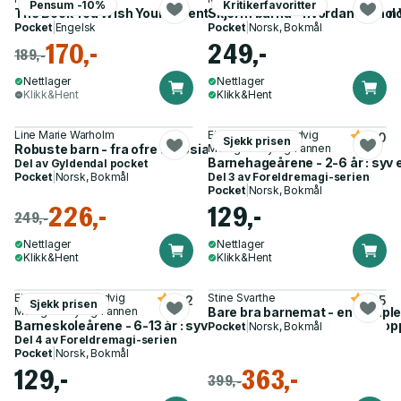
Pensum -10%
Kritikerfavoritter
The Book You Wish Your Parents Had Read (and Your Children W
Skjerm barna - hvordan teknolog
Pocket
|
Engelsk
Pocket
|
Norsk, Bokmål
170,-
249,-
189,-
Nettlager
Nettlager
Klikk&Hent
Klikk&Hent
Line Marie Warholm
Eivind Sæther, Hedvig
5.0
Sjekk prisen
Robuste barn - fra ofre til sosiale superhelter
Montgomery og 1 annen
Barnehageårene - 2-6 år : syv 
Del av
Gyldendal pocket
Pocket
|
Norsk, Bokmål
Del 3 av
Foreldremagi-serien
Pocket
|
Norsk, Bokmål
226,-
129,-
249,-
Nettlager
Nettlager
Klikk&Hent
Klikk&Hent
Eivind Sæther, Hedvig
Stine Svarthe
4.2
4.5
Sjekk prisen
Montgomery og 1 annen
Bare bra barnemat - en komple
Barneskoleårene - 6-13 år : syv enkle steg for å lykkes med op
Pocket
|
Norsk, Bokmål
Del 4 av
Foreldremagi-serien
Pocket
|
Norsk, Bokmål
129,-
363,-
399,-