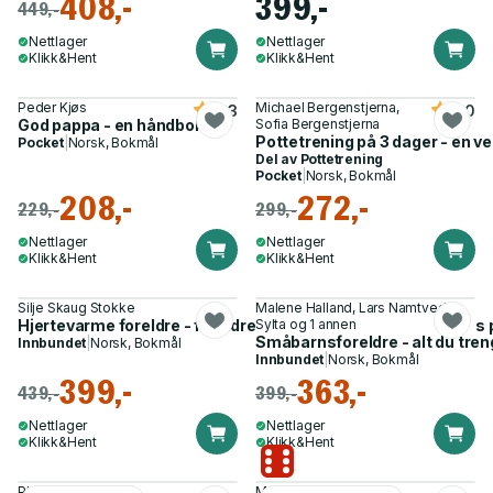
408,-
399,-
449,-
Nettlager
Nettlager
Klikk&Hent
Klikk&Hent
Peder Kjøs
Michael Bergenstjerna,
4.3
5.0
God pappa - en håndbok
Sofia Bergenstjerna
Pottetrening på 3 dager - en vel
Pocket
|
Norsk, Bokmål
Del av
Pottetrening
Pocket
|
Norsk, Bokmål
208,-
272,-
229,-
299,-
Nettlager
Nettlager
Klikk&Hent
Klikk&Hent
Silje Skaug Stokke
Malene Halland, Lars Namtvedt
Hjertevarme foreldre - foreldrestilen som er best for barnets
Sylta og 1 annen
Småbarnsforeldre - alt du treng
Innbundet
|
Norsk, Bokmål
Innbundet
|
Norsk, Bokmål
399,-
363,-
439,-
399,-
Nettlager
Nettlager
Klikk&Hent
Klikk&Hent
Philippa Perry
Maja Lunde