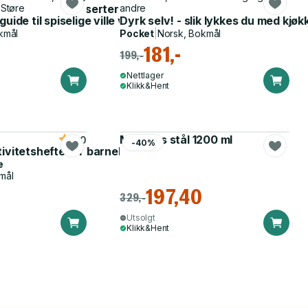
etter, kaker, desserter
 Støre
andre
uide til spiselige ville vekster med oppskrifter
Dyrk selv! - slik lykkes du med kj
kmål
Pocket
|
Norsk, Bokmål
181,-
199,-
Nettlager
Klikk&Hent
Matboks stål 1200 ml
5.0
-40%
tivitetshefte for barnehagen
e
mål
197,40
329,-
Utsolgt
Klikk&Hent