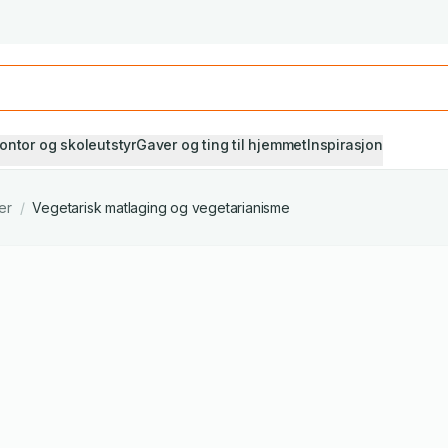
Studiestart! Alle* pensumbøker -20%
Se utvalget her
ontor og skoleutstyr
Gaver og ting til hjemmet
Inspirasjon
er
/
Vegetarisk matlaging og vegetarianisme