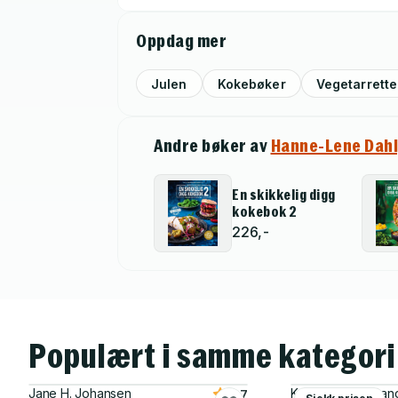
Oppdag mer
Julen
Kokebøker
Vegetarrette
Andre bøker av
Hanne-Lene Dah
En skikkelig digg
kokebok 2
226,-
Populært i samme kategori
Jane H. Johansen
Kristin Helene Rand
3.7