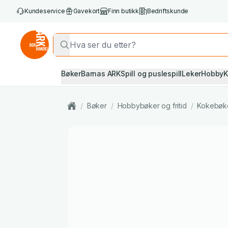
Kundeservice
Gavekort
Finn butikk
Bedriftskunde
Bøker
Barnas ARK
Spill og puslespill
Leker
Hobby
K
/
Bøker
/
Hobbybøker og fritid
/
Kokebøk