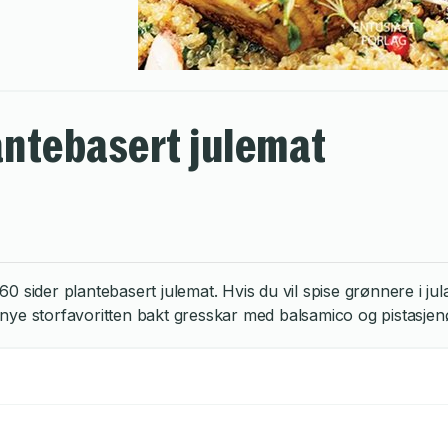
lantebasert julemat
 sider plantebasert julemat. Hvis du vil spise grønnere i jul
n nye storfavoritten bakt gresskar med balsamico og pistasjenø