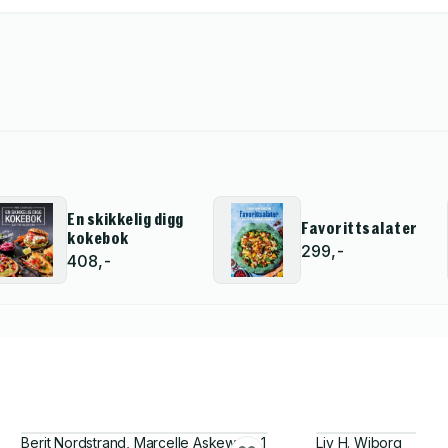
En skikkelig digg
Favorittsalater
kokebok
299,-
408,-
Berit Nordstrand, Marcelle Askew og 1
Liv H. Wiborg