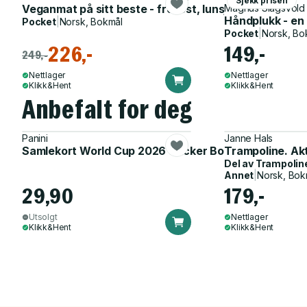
Sjekk prisen
Veganmat på sitt beste - frokost, lunsj, middag, smår
Magnus Slagsvold
Håndplukk - en g
Pocket
|
Norsk, Bokmål
Pocket
|
Norsk, Bo
226,-
149,-
249,-
Nettlager
Nettlager
Klikk&Hent
Klikk&Hent
Anbefalt for deg
Panini
Janne Hals
Samlekort World Cup 2026 Sticker Booster
Trampoline. Ak
Del av
Trampolin
Annet
|
Norsk, Bok
29,90
179,-
Utsolgt
Nettlager
Klikk&Hent
Klikk&Hent