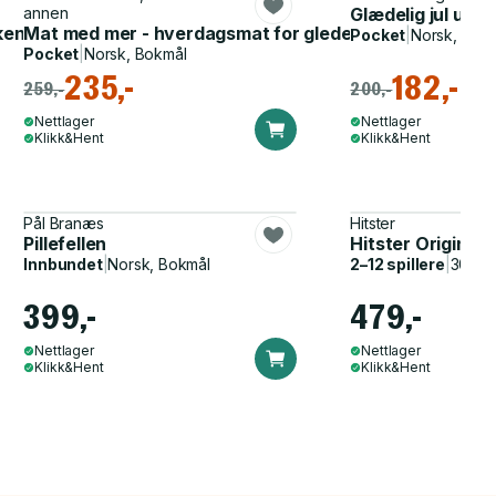
annen
Glædelig jul uten
økkenhagen
Mat med mer - hverdagsmat for glede, overskudd og h
Pocket
|
Norsk, Bok
Pocket
|
Norsk, Bokmål
235,-
182,-
259,-
200,-
Nettlager
Nettlager
Klikk&Hent
Klikk&Hent
Pål Branæs
Hitster
Pillefellen
Hitster Original
Innbundet
|
Norsk, Bokmål
2–12 spillere
|
30–60
399,-
479,-
Nettlager
Nettlager
Klikk&Hent
Klikk&Hent