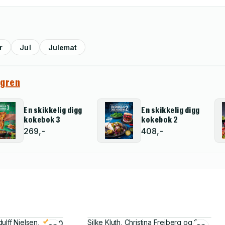
r
Jul
Julemat
lgren
En skikkelig digg
En skikkelig digg
kokebok 3
kokebok 2
269,-
408,-
ulff Nielsen,
Silke Kluth, Christina Freiberg og 2
5.0