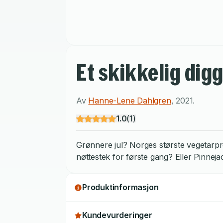
Et skikkelig dig
Av
Hanne-Lene Dahlgren
,
2021
.
1.0
(
1
)
Grønnere jul? Norges største vegetarpro
nøttestek for første gang? Eller Pinneja
Produktinformasjon
Kundevurderinger