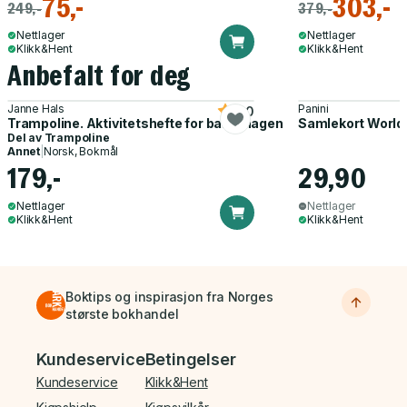
75,-
303,-
249,-
379,-
Nettlager
Nettlager
Klikk&Hent
Klikk&Hent
Anbefalt for deg
Janne Hals
Panini
5.0
Trampoline. Aktivitetshefte for barnehagen
Samlekort World
Del av
Trampoline
Annet
|
Norsk, Bokmål
179,-
29,90
Nettlager
Nettlager
Klikk&Hent
Klikk&Hent
Boktips og inspirasjon fra Norges
største bokhandel
Bunnmeny
Kundeservice
Betingelser
Kundeservice
Klikk&Hent