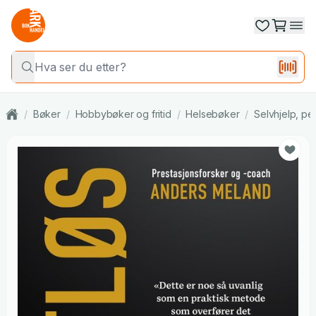
/
Bøker
/
Hobbybøker og fritid
/
Helsebøker
/
Selvhjelp, per