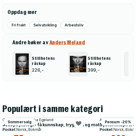
Oppdag mer
Fri frakt
Selvutvikling
Arbeidsliv
Andre bøker av
Anders Meland
Stillhetens
Stillhetens
råskap
råskap
226,-
399,-
Populært i samme kategori
Carina Carl, Rebekka Egeland
Anne Rød, Holger Nil
Sommersalg
Pensum -20%
Jobbpsykologi - få kunnskap, trygghet og mot til å lede deg sel
Systeminspirert l
Pocket
|
Norsk, Bokmål
Pocket
|
Norsk, Bokm