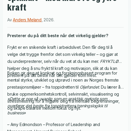
kraft
Av
Anders Meland
,
2026
.
Presterer du på ditt beste når det virkelig gjelder?
Frykt er en snikende kraft i arbeidslivet. Den får deg til å
velge det trygge fremfor det som virkelig teller – og gjør at
du underpresterer, selv når du vet at du kan mer.
FRYKTLØS
hjelper deg å snu frykt til kraft og motivasjon, slik at du kan
Boken gir deg et konkret og forskningsbasert program for
prestere på ditt beste når det gjelder som mest.
mental styrke, utviklet og utprøvd i noen av Norges fremste
prestasjonsmiljøer – fra toppidretten til
Oljefondet
. Du lærer å
bruke oppmerksomhetskontroll, selvinnsikt, visualisering og
«Dette er noe så uvanlig som en praktisk metode som
stressmestring for å frigjøre deg fra mentale begrensninger,
overfører det beste fra toppidrettens treningslogikk til
og skape balanse mellom fokus og flyt.
business»
– Amy Edmondson – Professor of Leadership and