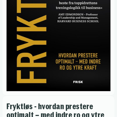
Fryktløs - hvordan prestere
optimalt – med indre ro og ytre