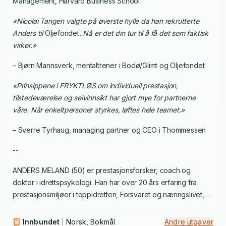
Management, Harvard Business School
«Nicolai Tangen valgte på øverste hylle da han rekrutterte
Anders til
Oljefondet
. Nå er det din tur til å få det som faktisk
virker.»
– Bjørn Mannsverk, mentaltrener i Bodø/Glimt og Oljefondet
«Prinsippene i FRYKTLØS om individuell prestasjon,
tilstedeværelse og selvinnsikt har gjort mye for partnerne
våre. Når enkeltpersoner styrkes, løftes hele teamet.»
– Sverre Tyrhaug, managing partner og CEO i Thommessen
--
ANDERS MELAND (50) er prestasjonsforsker, coach og
doktor i idrettspsykologi. Han har over 20 års erfaring fra
prestasjonsmiljøer i toppidretten, Forsvaret og næringslivet,
og har representert Norge i NATOs
Human Factors and
Medicine Panel
. Han leder
Idrettspsykologisk laboratorium
Innbundet
Norsk, Bokmål
Andre utgaver