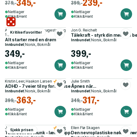
345,-
239,-
379,-
399,-
Nettlager
Nettlager
Klikk&Hent
Klikk&Hent
Antonio Nusa, Frode Saugestad og
Jon G. Reichelt
Kritikerfavoritter
1 annen
Tålekraft - styrk din mentale 
Alt starter med en drøm
Innbundet
|
Norsk, Bokmål
Innbundet
|
Norsk, Bokmål
349,-
399,-
Nettlager
Nettlager
Klikk&Hent
Klikk&Hent
Kristin Leer, Haakon Larsen
Julie Smith
4.9
ADHD - 7 veier til ny forståelse
Åpnes når...
Innbundet
|
Norsk, Bokmål
Innbundet
|
Norsk, Bokmål
363,-
317,-
399,-
349,-
Nettlager
Nettlager
Klikk&Hent
Klikk&Hent
Jay Shetty
Ellen Flø Skagen
4.8
Sjekk prisen
Tenk som en munk - lær å slippe kontrollen og få det bedre her
Den nevroplastiske nøkkelen - 