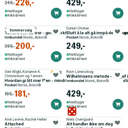
226,-
429,-
249,-
Nettlager
Nettlager
Klikk&Hent
Klikk&Hent
Johanne S. Refseth
Daniel Chidiac
Sommersalg
Tøffere enn du tror - gode verktøy for å drømme større og våg
Slutt å la alt gå innpå deg - h
Innbundet
|
Norsk, Bokmål
Pocket
|
Norsk, Bokmål
200,-
249,-
399,-
Nettlager
Nettlager
Klikk&Hent
Klikk&Hent
Geir Wigtil, Karianne K.
Ravn Lanesskog
4.3
Christensen og 1 annen
Wilhelmsens metode - bli sjef i 
Hvordan gi litt mer f*en - mindre overtenking med metakogniti
Innbundet
|
Norsk, Bokmål
Pocket
|
Norsk, Bokmål
181,-
429,-
199,-
Nettlager
Nettlager
Klikk&Hent
Klikk&Hent
Amir Levine, Rachel Heller
Niels Overgaard
Attached
Alt handler ikke om deg