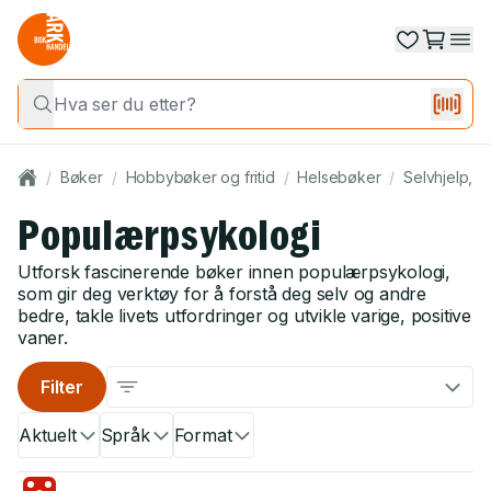
/
Bøker
/
Hobbybøker og fritid
/
Helsebøker
/
Selvhjelp, p
Populærpsykologi
Utforsk fascinerende bøker innen populærpsykologi,
som gir deg verktøy for å forstå deg selv og andre
bedre, takle livets utfordringer og utvikle varige, positive
vaner.
Filter
Aktuelt
Språk
Format