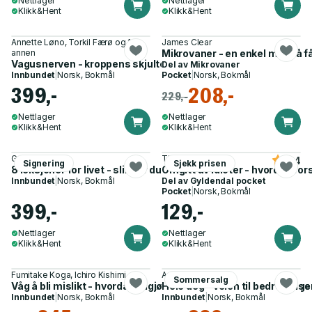
Nettlager
Nettlager
Klikk&Hent
Klikk&Hent
Annette Løno, Torkil Færø og 1
James Clear
annen
Mikrovaner - en enkel måte å få
Vagusnerven - kroppens skjulte superkraft
Del av
Mikrovaner
Innbundet
|
Norsk, Bokmål
Pocket
|
Norsk, Bokmål
399,-
208,-
229,-
Nettlager
Nettlager
Klikk&Hent
Klikk&Hent
Geir Aker
Thomas Erikson
4.4
Signering
Sjekk prisen
8 leksjoner for livet - slik blir du mer robust
Omgitt av idioter - hvordan for
Innbundet
|
Norsk, Bokmål
Del av
Gyldendal pocket
Pocket
|
Norsk, Bokmål
399,-
129,-
Nettlager
Nettlager
Klikk&Hent
Klikk&Hent
Fumitake Koga, Ichiro Kishimi
Annette Dragland
Sommersalg
Våg å bli mislikt - hvordan frigjøre seg fra andres forventning
Hele deg - veien til bedre helse
Innbundet
|
Norsk, Bokmål
Innbundet
|
Norsk, Bokmål