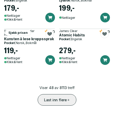
Pocket
|
Engelsk
Lydbok
|
Norsk, Bokmål
179,-
199,-
Nettlager
Nettlager
Klikk&Hent
Siri Lill Mannes, Vidar
James Clear
5.0
4.9
Sjekk prisen
Hansen
Atomic Habits
Kunsten å lese kroppsspråk
Pocket
|
Engelsk
Pocket
|
Norsk, Bokmål
119,-
279,-
Nettlager
Nettlager
Klikk&Hent
Klikk&Hent
Viser
48
av
8113
treff
Last inn flere