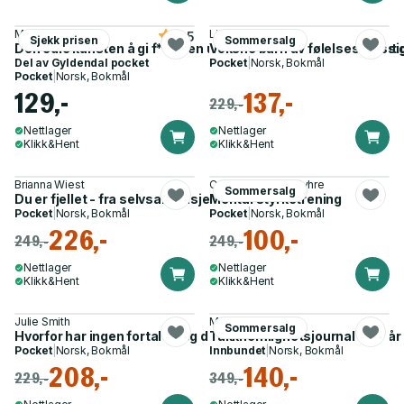
Mark Manson
Lindsay C. Gibson
4.5
Sjekk prisen
Sommersalg
Den edle kunsten å gi f**n - en uventet tilnærming til å leve et g
Voksne barn av følelsesmessig
Del av
Gyldendal pocket
Pocket
|
Norsk, Bokmål
Pocket
|
Norsk, Bokmål
129,-
137,-
229,-
Nettlager
Nettlager
Klikk&Hent
Klikk&Hent
Brianna Wiest
Cecilie Ystenes Myhre
Sommersalg
Du er fjellet - fra selvsabotasje til selvledelse
Mental styrketrening
Pocket
|
Norsk, Bokmål
Pocket
|
Norsk, Bokmål
226,-
100,-
249,-
249,-
Nettlager
Nettlager
Klikk&Hent
Klikk&Hent
Julie Smith
Maria Abrahamsen
Sommersalg
Hvorfor har ingen fortalt meg dette før? - mentale verktøy når 
Takknemlighetsjournal
Pocket
|
Norsk, Bokmål
Innbundet
|
Norsk, Bokmål
208,-
140,-
229,-
349,-