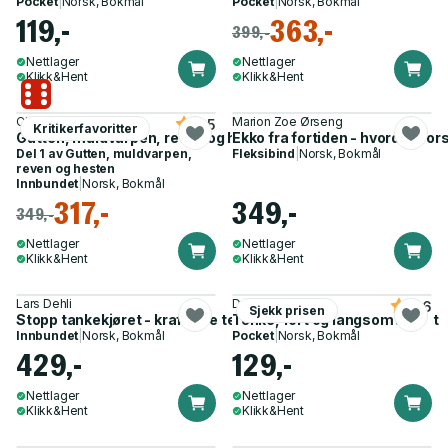
Pocket
|
Norsk, Bokmål
Pocket
|
Norsk, Bokmål
119,-
363,-
399,-
Nettlager
Nettlager
Klikk&Hent
Klikk&Hent
Charlie Mackesy
Marion Zoe Ørseng
4.5
Kritikerfavoritter
Gutten, muldvarpen, reven og hesten
Ekko fra fortiden - hvordan fo
Del 1 av
Gutten, muldvarpen,
Fleksibind
|
Norsk, Bokmål
reven og hesten
Innbundet
|
Norsk, Bokmål
317,-
349,-
349,-
Nettlager
Nettlager
Klikk&Hent
Klikk&Hent
Lars Dehli
Daniel Kahneman
4.6
Sjekk prisen
Stopp tankekjøret - kraftfulle teknikker for å få mer ut av livet
Tenke, fort og langsomt
Innbundet
|
Norsk, Bokmål
Pocket
|
Norsk, Bokmål
429,-
129,-
Nettlager
Nettlager
Klikk&Hent
Klikk&Hent