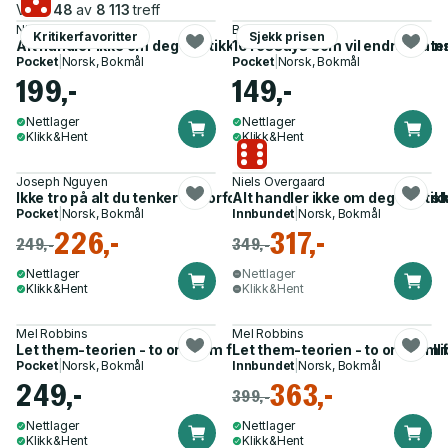
Viser
48
av
8 113
treff
Niels Overgaard
Brianna Wiest
Kritikerfavoritter
Sjekk prisen
Alt handler ikke om deg - antikke prinsipper for et liv med sinn
101 essays som vil endre måte
Pocket
|
Norsk, Bokmål
Pocket
|
Norsk, Bokmål
199,-
149,-
Nettlager
Nettlager
Klikk&Hent
Klikk&Hent
Joseph Nguyen
Niels Overgaard
Ikke tro på alt du tenker - hvorfor tankene dine er starten og 
Alt handler ikke om deg - antikk
Pocket
|
Norsk, Bokmål
Innbundet
|
Norsk, Bokmål
226,-
317,-
249,-
349,-
Nettlager
Nettlager
Klikk&Hent
Klikk&Hent
Mel Robbins
Mel Robbins
Let them-teorien - to ord som forandrer livet ditt, og som mi
Let them-teorien - to ord som 
Pocket
|
Norsk, Bokmål
Innbundet
|
Norsk, Bokmål
249,-
363,-
399,-
Nettlager
Nettlager
Klikk&Hent
Klikk&Hent