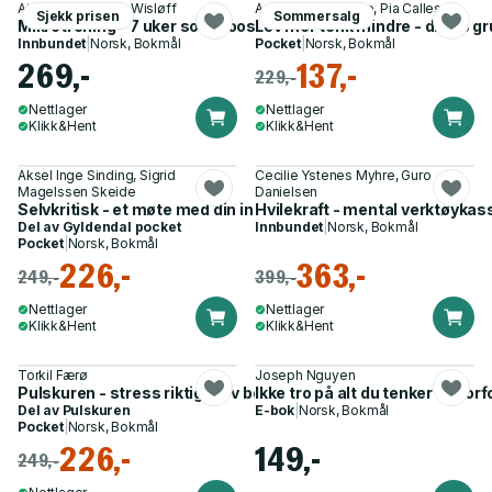
Atefe R. Tari, Ulrik Wisløff
Anne Mette Futtrup, Pia Callesen
Sjekk prisen
Sommersalg
Mikrotrening - 7 uker som booster kondis og styrke
Lev mer tenk mindre - dropp gru
Innbundet
|
Norsk, Bokmål
Pocket
|
Norsk, Bokmål
269,-
137,-
229,-
Nettlager
Nettlager
Klikk&Hent
Klikk&Hent
Aksel Inge Sinding, Sigrid
Cecilie Ystenes Myhre, Guro
Magelssen Skeide
Danielsen
Selvkritisk - et møte med din indre kritiker
Hvilekraft - mental verktøykas
Del av
Gyldendal pocket
Innbundet
|
Norsk, Bokmål
Pocket
|
Norsk, Bokmål
226,-
363,-
249,-
399,-
Nettlager
Nettlager
Klikk&Hent
Klikk&Hent
Torkil Færø
Joseph Nguyen
Pulskuren - stress riktig, sov bedre, yt mer og lev lenger
Ikke tro på alt du tenker - hvo
Del av
Pulskuren
E-bok
|
Norsk, Bokmål
Pocket
|
Norsk, Bokmål
226,-
149,-
249,-