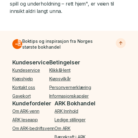
spill og underholdning – rett hjem", er veien til
innsikt aldri langt unna.
Boktips og inspirasjon fra Norges
største bokhandel
Bunnmeny
Kundeservice
Betingelser
Kundeservice
Klikk&Hent
Kjøpshjelp
Kjøpsvilkår
Kontakt oss
Personvernerklæring
Gavekort
Informasjonskapsler
Kundefordeler
ARK Bokhandel
Om ARK-venn
ARK Innhold
ARK leseapp
Ledige stillinger
Om ARK-bedriftsvenn
Om ARK
Bærekraft i ARK