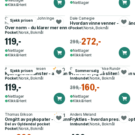
Nettlager
Nettlager
Klikk&Hent
Christopher Pahle, John Inge
Dale Carnegie
Sjekk prisen
Hammersmark
Hvordan vinne venner - en hånd
Over norm - du klarer mer enn du tror
Pocket
|
Norsk, Bokmål
Pocket
|
Norsk, Bokmål
119,-
272,-
299,-
Nettlager
Nettlager
Klikk&Hent
Klikk&Hent
Anniken Lien Mathiesen
Gunhild Melleby, Rikke Runde
5.0
Sjekk prisen
Sommersalg
Kjærlighetsmønster - alle kan finne ekte kjærlighet
Hvorfor er jeg så sliten? - finn 
Pocket
|
Norsk, Bokmål
Innbundet
|
Norsk, Bokmål
119,-
160,-
399,-
Nettlager
Nettlager
Klikk&Hent
Klikk&Hent
Thomas Erikson
Anders Meland
4.1
Omgitt av psykopater - slik unngår du å bli utnyttet av andre
Fryktløs - hvordan prestere opt
Del av
Gyldendal pocket
Innbundet
|
Norsk, Bokmål
Pocket
|
Norsk, Bokmål