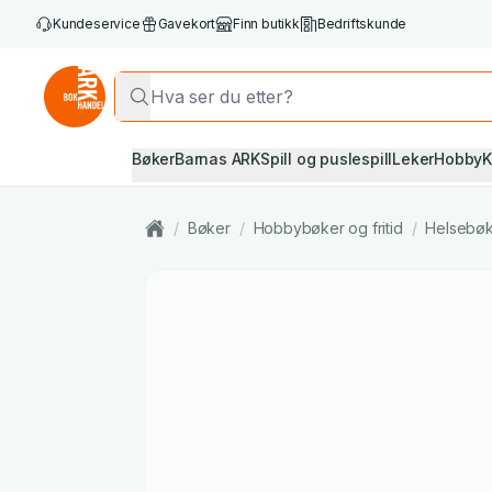
Kundeservice
Gavekort
Finn butikk
Bedriftskunde
Bøker
Barnas ARK
Spill og puslespill
Leker
Hobby
K
/
Bøker
/
Hobbybøker og fritid
/
Helsebø