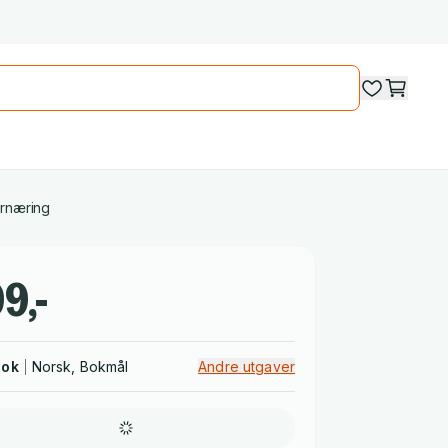
ernæring
9,-
bok
Norsk, Bokmål
Andre utgaver