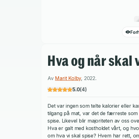
For
Hva og når skal v
Av
Marit Kolby
,
2022
.
5.0
(
4
)
Det var ingen som telte kalorier eller 
tilgang på mat, var det de færreste som bl
spise. Likevel blir majoriteten av oss o
Hva er galt med kostholdet vårt, og hv
om hva vi skal spise? Hvem har rett, o