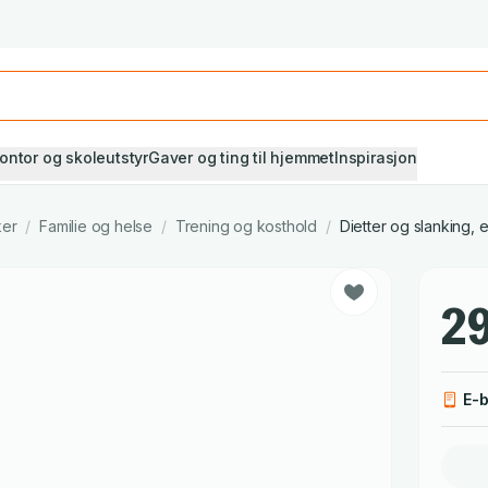
Studiestart! Alle* pensumbøker -20%
Se utvalget her
ontor og skoleutstyr
Gaver og ting til hjemmet
Inspirasjon
ker
/
Familie og helse
/
Trening og kosthold
/
Dietter og slanking, 
29
E-