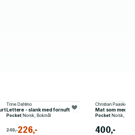
Trine Dahlmo
Christian Paaske
lurt?
Lettere - slank med fornuft
Mat som medisin 
Pocket
|
Norsk, Bokmål
Pocket
|
Norsk, Bok
226,-
400,-
249,-