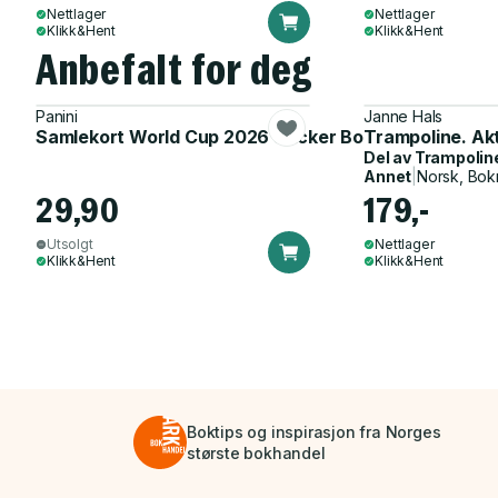
Nettlager
Nettlager
Klikk&Hent
Klikk&Hent
Anbefalt for deg
Panini
Janne Hals
Samlekort World Cup 2026 Sticker Booster
Trampoline. Ak
Del av
Trampolin
Annet
|
Norsk, Bok
29,90
179,-
Utsolgt
Nettlager
Klikk&Hent
Klikk&Hent
Boktips og inspirasjon fra Norges
største bokhandel