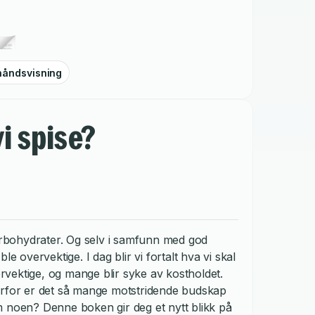
håndsvisning
i spise?
karbohydrater. Og selv i samfunn med god
e overvektige. I dag blir vi fortalt hva vi skal
vervektige, og mange blir syke av kostholdet.
orfor er det så mange motstridende budskap
m noen? Denne boken gir deg et nytt blikk på