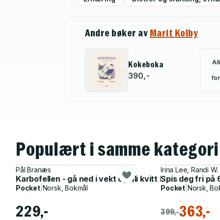
Andre bøker av
Marit Kolby
Al
Kokeboka
390,-
for
Populært i samme kategori
Pål Branæs
Irina Lee, Randi W
Karbofellen - gå ned i vekt og bli kvitt livsstilsplager
Spis deg fri på
Pocket
|
Norsk, Bokmål
Pocket
|
Norsk, Bo
229,-
363,-
399,-