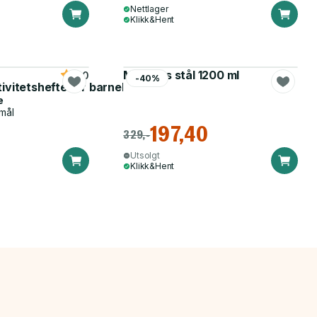
Nettlager
Klikk&Hent
Matboks stål 1200 ml
5.0
-40%
tivitetshefte for barnehagen
e
mål
197,40
329,-
Utsolgt
Klikk&Hent