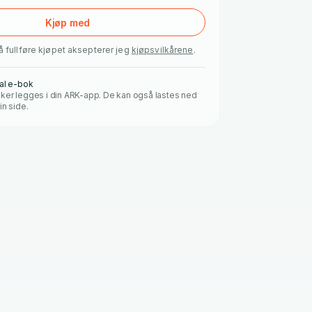
Kjøp med
å fullføre kjøpet aksepterer jeg
kjøpsvilkårene
.
tal e-bok
ker legges i din ARK-app. De kan også lastes ned
in side.