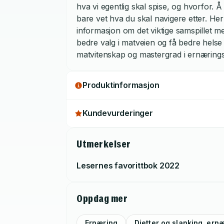
hva vi egentlig skal spise, og hvorfor. Å
bare vet hva du skal navigere etter. He
informasjon om det viktige samspillet m
bedre valg i matveien og få bedre helse
matvitenskap og mastergrad i ernærings
forsker ved Oslo Nye Høyskole. Hun er e
ernæringskunnskap gjennom vitenskapelig
Produktinformasjon
podkaster og andre sosiale medier, og h
nytenkende stemme i den offentlige ern
Kundevurderinger
Utmerkelser
Lesernes favorittbok
2022
Oppdag mer
Ernæring
Dietter og slanking, ern