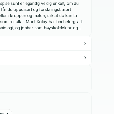
 spise sunt er egentlig veldig enkelt, om du
r får du oppdatert og forskningsbasert
ellom kroppen og maten, slik at du kan ta
 som resultat. Marit Kolby har bachelorgrad i
biologi, og jobber som høyskolelektor og
n utrettelig formidler av ny
e tidsskrifter, aviser og nettsteder,
ar etablert seg som en frittalende og
æringsdebatten.
æring