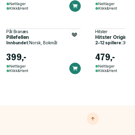
Nettlager
Nettlager
Klikk&Hent
Klikk&Hent
Pål Branæs
Hitster
Pillefellen
Hitster Original
Innbundet
|
Norsk, Bokmål
2–12 spillere
|
30–60
399,-
479,-
Nettlager
Nettlager
Klikk&Hent
Klikk&Hent