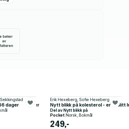
le bøker
av
fatteren
. Sekkingstad
Erik Hexeberg, Sofie Hexeberg
 på under seks uker
 66 dager
Nytt blikk på kolesterol - er vi blitt 
kmål
Del av
Nytt blikk på
Pocket
|
Norsk, Bokmål
249,-