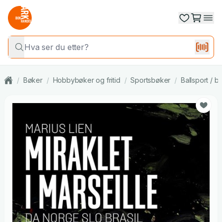
/
Bøker
/
Hobbybøker og fritid
/
Sportsbøker
/
Ballsport / bal