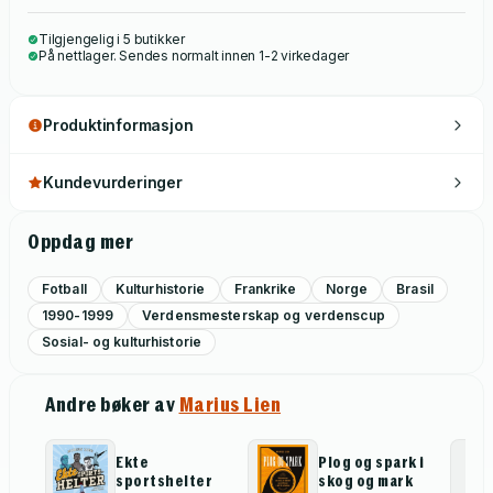
Tilgjengelig i 5 butikker
På nettlager. Sendes normalt innen 1-2 virkedager
Produktinformasjon
Kundevurderinger
Oppdag mer
Fotball
Kulturhistorie
Frankrike
Norge
Brasil
1990-1999
Verdensmesterskap og verdenscup
Sosial- og kulturhistorie
Andre bøker av
Marius Lien
Ekte
Plog og spark i
sportshelter
skog og mark