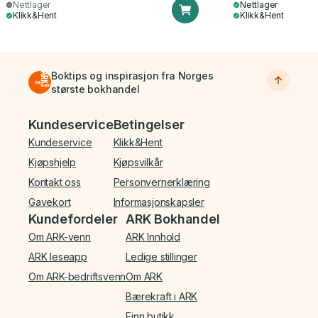
Nettlager
Nettlager
Klikk&Hent
Klikk&Hent
Boktips og inspirasjon fra Norges
største bokhandel
Bunnmeny
Kundeservice
Betingelser
Kundeservice
Klikk&Hent
Kjøpshjelp
Kjøpsvilkår
Kontakt oss
Personvernerklæring
Gavekort
Informasjonskapsler
Kundefordeler
ARK Bokhandel
Om ARK-venn
ARK Innhold
ARK leseapp
Ledige stillinger
Om ARK-bedriftsvenn
Om ARK
Bærekraft i ARK
Finn butikk