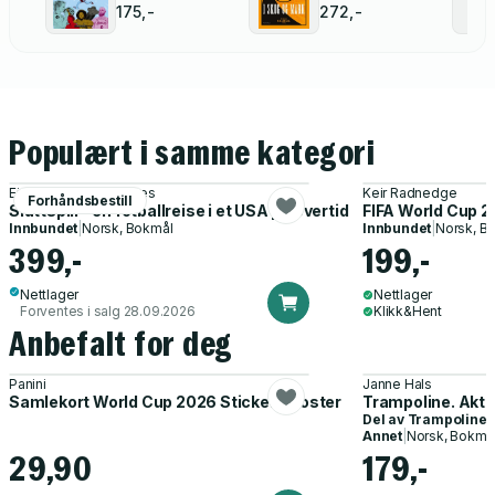
175,-
272,-
Populært i samme kategori
Eirik Grasaas-Stavenes
Keir Radnedge
Forhåndsbestill
Sluttspill - en fotballreise i et USA på overtid
FIFA World Cup 20
Innbundet
|
Norsk, Bokmål
Innbundet
|
Norsk, B
399,-
199,-
Nettlager
Nettlager
Forventes i salg 28.09.2026
Klikk&Hent
Anbefalt for deg
Panini
Janne Hals
Samlekort World Cup 2026 Sticker Booster
Trampoline. Akti
Del av
Trampoline
Annet
|
Norsk, Bokmå
29,90
179,-