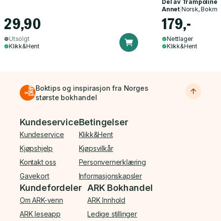
Del av
Trampoline
Annet
|
Norsk, Bokmå
29,90
179,-
Utsolgt
Nettlager
Klikk&Hent
Klikk&Hent
Boktips og inspirasjon fra Norges
største bokhandel
Bunnmeny
Kundeservice
Betingelser
Kundeservice
Klikk&Hent
Kjøpshjelp
Kjøpsvilkår
Kontakt oss
Personvernerklæring
Gavekort
Informasjonskapsler
Kundefordeler
ARK Bokhandel
Om ARK-venn
ARK Innhold
ARK leseapp
Ledige stillinger