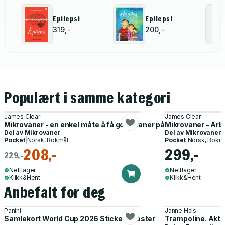
Epilepsi
Epilepsi
319,-
200,-
Populært i samme kategori
James Clear
James Clear
Mikrovaner - en enkel måte å få gode vaner på og kvitte deg med
Mikrovaner - Arbe
Del av
Mikrovaner
Del av
Mikrovaner
Pocket
|
Norsk, Bokmål
Pocket
|
Norsk, Bokm
208,-
299,-
229,-
Nettlager
Nettlager
Klikk&Hent
Klikk&Hent
Anbefalt for deg
Panini
Janne Hals
Samlekort World Cup 2026 Sticker Booster
Trampoline. Akti