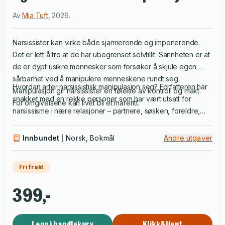
Av
Mia Tuft
,
2026
.
Narsissister kan virke både sjarmerende og imponerende.
Det er lett å tro at de har ubegrenset selvtillit. Sannheten er at
de er dypt usikre mennesker som forsøker å skjule egen
sårbarhet ved å manipulere menneskene rundt seg.
Hvordan arter narsissistisk manipulasjon seg? Forfatteren har
Manipulasjon gir narsissister en følelse av kontroll og makt.
snakket med en rekke personer som har vært utsatt for
For omgivelsene kan livet bli et mareritt.
narsissisme i nære relasjoner – partnere, søsken, foreldre,
barn og kollegaer. Flere av historiene er gjengitt i boka. Du får
også konkrete råd om hva du kan gjøre hvis du blir utsatt for
Innbundet
Norsk, Bokmål
Andre utgaver
narsissistisk manipulasjon eller ser at andre blir det.
Fri frakt
399,-
Legg i handlekurv
Klikk&Hent