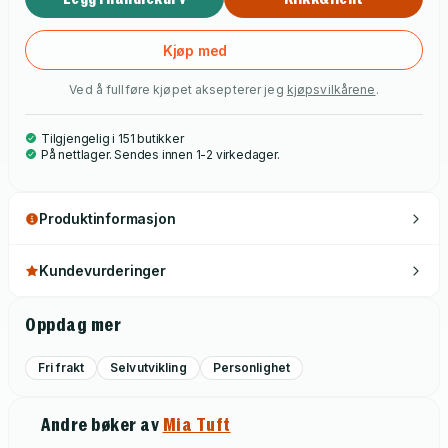
Kjøp med
Ved å fullføre kjøpet aksepterer jeg
kjøpsvilkårene
.
Tilgjengelig i 151 butikker
På nettlager. Sendes innen 1-2 virkedager.
Produktinformasjon
Kundevurderinger
Oppdag mer
Fri frakt
Selvutvikling
Personlighet
Andre bøker av
Mia Tuft