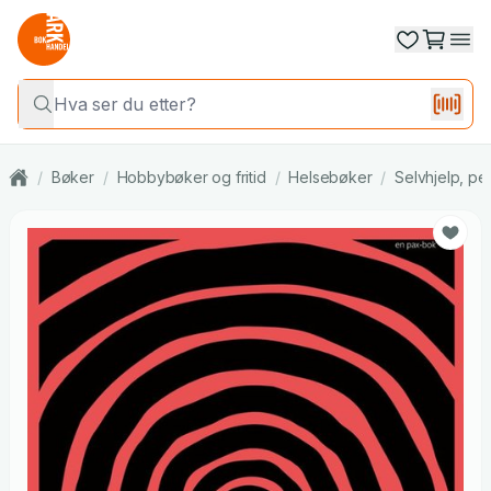
/
Bøker
/
Hobbybøker og fritid
/
Helsebøker
/
Selvhjelp, per