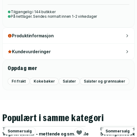
Tilgjengelig i 144 butikker
På nettlager. Sendes normalt innen 1-2 virkedager
Produktinformasjon
Kundevurderinger
Oppdag mer
Fri frakt
Kokebøker
Salater
Salater og grønnsaker
Populært i samme kategori
Therese Elgquist
Elisabeth Fagerland
Sommersalg
Sommersalg
Vegetarsalater - mettende og smakfulle
Sesongkokeboka -