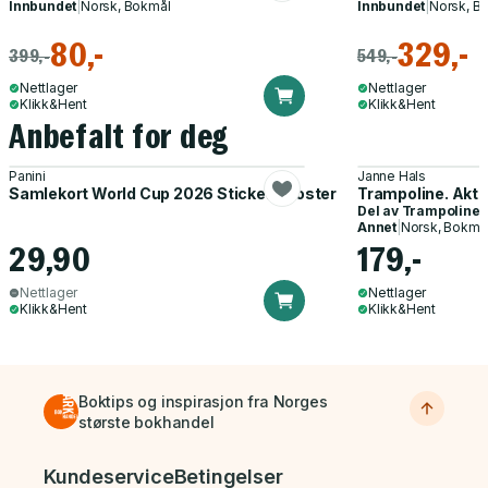
Innbundet
|
Norsk, Bokmål
Innbundet
|
Norsk, B
80,-
329,-
399,-
549,-
Nettlager
Nettlager
Klikk&Hent
Klikk&Hent
Anbefalt for deg
Panini
Janne Hals
Samlekort World Cup 2026 Sticker Booster
Trampoline. Akti
Del av
Trampoline
Annet
|
Norsk, Bokmå
29,90
179,-
Nettlager
Nettlager
Klikk&Hent
Klikk&Hent
Boktips og inspirasjon fra Norges
største bokhandel
Bunnmeny
Kundeservice
Betingelser