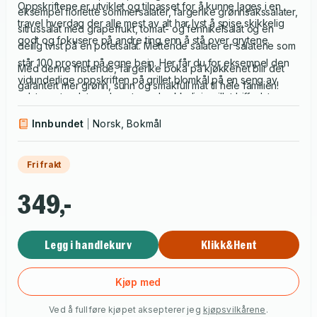
Oppskriftene er utviklet og tilpasset for å kunne lages i en
eksempel florlette sommersalater, fargerike grønnsakssalater,
travel hverdag der alle mest av alt har lyst å spise skikkelig
sitrussalat med grapefrukt, tomat- og fennikelsalat og en
godt og fokusere på andre ting enn å stå over grytene.
deilig tvist på en potetsalat. Mettende salater er salatene som
står 100 prosent på egne bein. Her får du for eksempel den
Med denne fristende, fargerike boka på kjøkkenet blir det
vidunderlige oppskriften på grillet blomkål på en seng av
garantert mer grønn, sunn og smakfull mat til hele familien!
salat, pastasalat med pesto og brokkolini, grillet biffsalat,
laksesalat med mango og tacosalat med sorte bønner.
Innbundet
Norsk, Bokmål
Fri frakt
349,-
Legg i handlekurv
Klikk&Hent
Kjøp med
Ved å fullføre kjøpet aksepterer jeg
kjøpsvilkårene
.