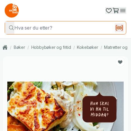
/
Bøker
/
Hobbybøker og fritid
/
Kokebøker
/
Matretter og m