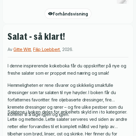
Forhåndsvisning
Salat - så klart!
Av
Gitte Witt
,
Filip Loebbert
,
2026
.
I denne inspirerende kokeboka får du oppskrifter på nye og
freshe salater som er proppet med næring og smak!
Hemmeligheten er rene råvarer og skikkelig smakfulle
dressinger som tar salaten til nye høyder. I boken får du
forfatternes favoritter: fire oljebaserte dressinger, fire
kremete dressinger og rører – og fire ulike pestoer som du
Salatene i boken deles for enkelhets skyld inn i to kategorier.
kommer til å lage igjen og igjen.
Lette og mettende. Lette salater serveres ved siden av andre
retter eller forvandles til et komplett måltid ved hjelp av
tilbehør som brød, linser, ost og skinke. Her finner du for