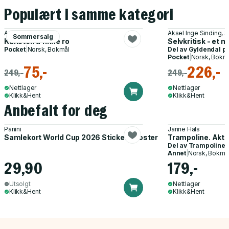
Populært i samme kategori
Audun Myskja
Aksel Inge Sinding, 
Sommersalg
Kunsten å finne ro
Selvkritisk - et m
Pocket
|
Norsk, Bokmål
Del av
Gyldendal p
Pocket
|
Norsk, Bokm
75,-
226,-
249,-
249,-
Nettlager
Nettlager
Klikk&Hent
Klikk&Hent
Anbefalt for deg
Panini
Janne Hals
Samlekort World Cup 2026 Sticker Booster
Trampoline. Akti
Del av
Trampoline
Annet
|
Norsk, Bokmå
29,90
179,-
Utsolgt
Nettlager
Klikk&Hent
Klikk&Hent