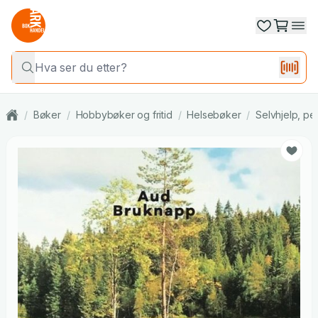
/
Bøker
/
Hobbybøker og fritid
/
Helsebøker
/
Selvhjelp, per