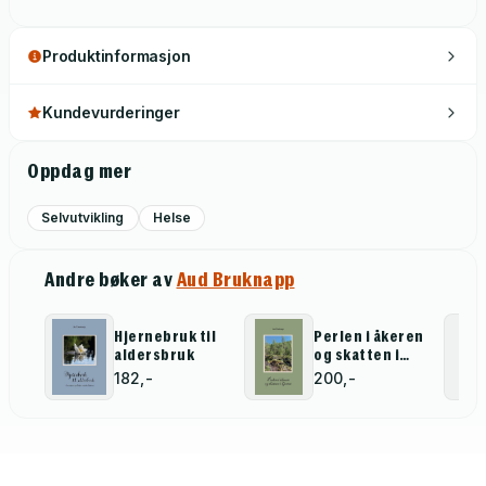
Produktinformasjon
Kundevurderinger
Oppdag mer
Selvutvikling
Helse
Andre bøker av
Aud Bruknapp
Hjernebruk til
Perlen i åkeren
aldersbruk
og skatten i
hjertet
182,-
200,-