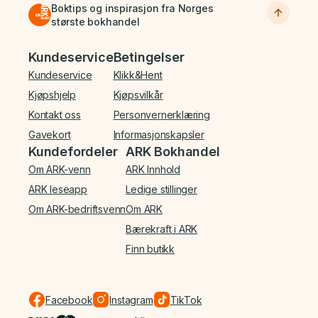
Boktips og inspirasjon fra Norges
største bokhandel
Bunnmeny
Kundeservice
Betingelser
Kundeservice
Klikk&Hent
Kjøpshjelp
Kjøpsvilkår
Kontakt oss
Personvernerklæring
Gavekort
Informasjonskapsler
Kundefordeler
ARK Bokhandel
Om ARK-venn
ARK Innhold
ARK leseapp
Ledige stillinger
Om ARK-bedriftsvenn
Om ARK
Bærekraft i ARK
Finn butikk
Facebook
Instagram
TikTok