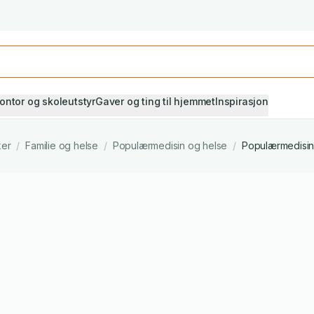
Studiestart! Alle* pensumbøker -20%
Se utvalget her
ontor og skoleutstyr
Gaver og ting til hjemmet
Inspirasjon
ker
/
Familie og helse
/
Populærmedisin og helse
/
Populærmedisin