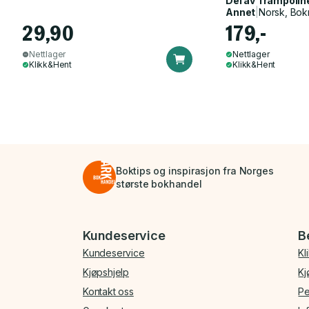
Del av
Trampolin
Annet
|
Norsk, Bok
29,90
179,-
Nettlager
Nettlager
Klikk&Hent
Klikk&Hent
Boktips og inspirasjon fra Norges
største bokhandel
Bunnmeny
Kundeservice
B
Kundeservice
Kl
Kjøpshjelp
Kj
Kontakt oss
Pe