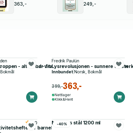
363,-
249,-
yden
Fredrik Paulún
r du sunn, sterk hud - fra innsiden og ut, og utsiden og inn
oppen - alt du bør vite om kosmetikk
Lysrevolusjonen - sunnere og sterk
 Bokmål
Innbundet
|
Norsk, Bokmål
363,-
399,-
Nettlager
Klikk&Hent
Matboks stål 1200 ml
5.0
-40%
tivitetshefte for barnehagen