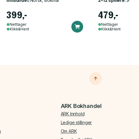
Innbundet
|
Norsk, Bokmål
2–12 spillere
|
30–60
399,-
479,-
Nettlager
Nettlager
Klikk&Hent
Klikk&Hent
ARK Bokhandel
ARK Innhold
Ledige stillinger
n
Om ARK