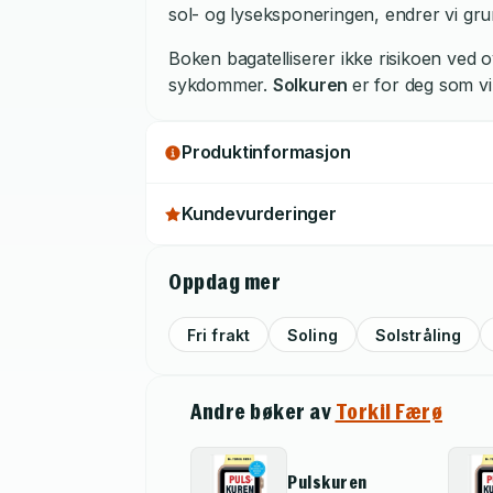
sol- og lyseksponeringen, endrer vi gr
Boken bagatelliserer ikke risikoen ved o
sykdommer.
Solkuren
er for deg som vi
Produktinformasjon
Kundevurderinger
Oppdag mer
Fri frakt
Soling
Solstråling
Andre bøker av
Torkil Færø
Pulskuren