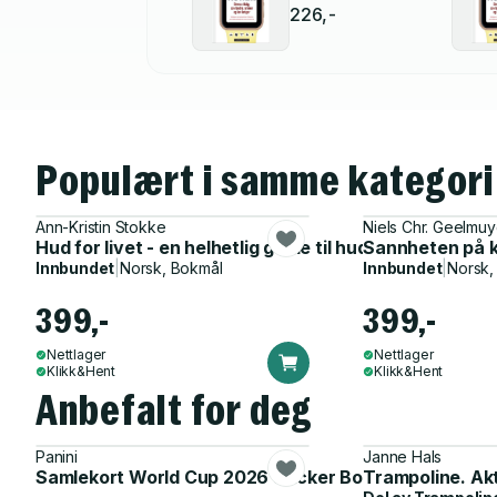
226,-
Populært i samme kategori
Ann-Kristin Stokke
Niels Chr. Geelmu
Hud for livet - en helhetlig guide til hudhelse : slik få
Sannheten på kr
Innbundet
|
Norsk, Bokmål
Innbundet
|
Norsk,
399,-
399,-
Nettlager
Nettlager
Klikk&Hent
Klikk&Hent
Anbefalt for deg
Panini
Janne Hals
Samlekort World Cup 2026 Sticker Booster
Trampoline. Ak