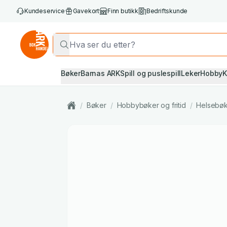
Kundeservice
Gavekort
Finn butikk
Bedriftskunde
Bøker
Barnas ARK
Spill og puslespill
Leker
Hobby
K
/
Bøker
/
Hobbybøker og fritid
/
Helsebø