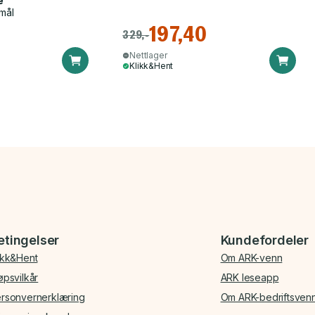
e
mål
197,40
329,-
Nettlager
Klikk&Hent
etingelser
Kundefordeler
ikk&Hent
Om ARK-venn
øpsvilkår
ARK leseapp
rsonvernerklæring
Om ARK-bedriftsven