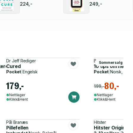
224,-
249,-
Dr Jeff Rediger
Bertil Marklund, Bri
Sommersalg
ere med solens røde stråler
Cured
10 tips om helse 
Pocket
|
Engelsk
Pocket
|
Norsk, Bok
179,-
80,-
199,-
Nettlager
Nettlager
Klikk&Hent
Klikk&Hent
Pål Branæs
Hitster
Pillefellen
Hitster Original