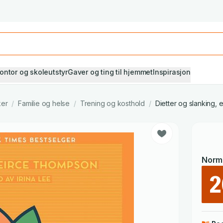
Studiestart! Alle* pensumbøker -20%
Se utvalget her
ontor og skoleutstyr
Gaver og ting til hjemmet
Inspirasjon
ker
/
Familie og helse
/
Trening og kosthold
/
Dietter og slanking, 
Norma
2