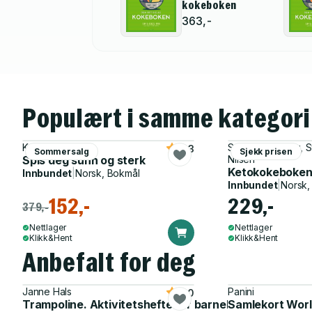
kokeboken
363,-
Populært i samme kategori
Kristine Weber
Sofie Hexeberg, St
4.3
Sommersalg
Sjekk prisen
Spis deg sunn og sterk
Nilsen
Ketokokeboken -
Innbundet
|
Norsk, Bokmål
Innbundet
|
Norsk,
152,-
229,-
379,-
Nettlager
Nettlager
Klikk&Hent
Klikk&Hent
Anbefalt for deg
Janne Hals
Panini
5.0
Trampoline. Aktivitetshefte for barnehagen
Samlekort Worl