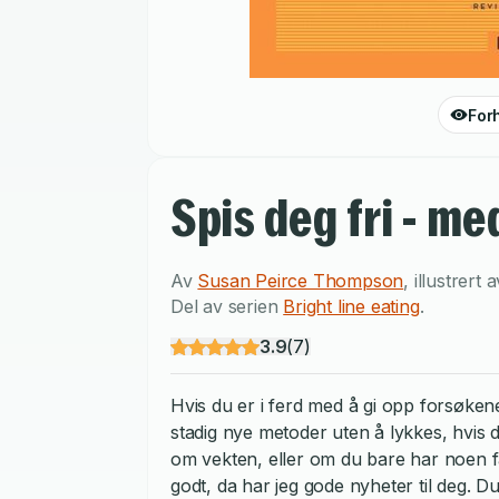
For
Spis deg fri - me
Av
Susan Peirce Thompson
,
illustrert 
Del av serien
Bright line eating
.
3.9
(
7
)
Hvis du er i ferd med å gi opp forsøkene
stadig nye metoder uten å lykkes, hvis 
om vekten, eller om du bare har noen få k
godt, da har jeg gode nyheter til deg. 