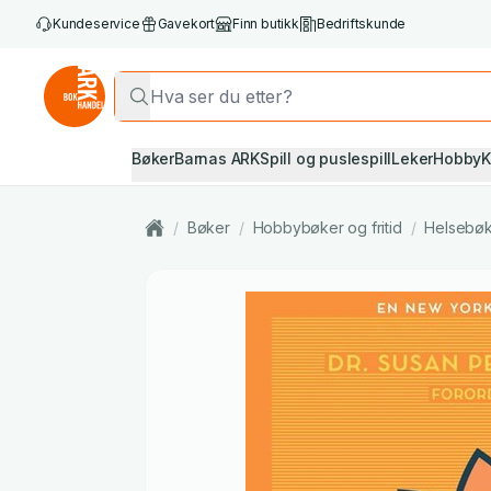
Kundeservice
Gavekort
Finn butikk
Bedriftskunde
Bøker
Barnas ARK
Spill og puslespill
Leker
Hobby
K
/
Bøker
/
Hobbybøker og fritid
/
Helsebø