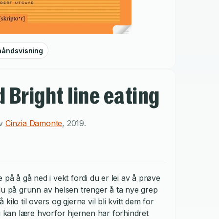
håndsvisning
d Bright line eating
av
Cinzia Damonte
,
2019
.
 på å gå ned i vekt fordi du er lei av å prøve
du på grunn av helsen trenger å ta nye grep
ilo til overs og gjerne vil bli kvitt dem for
Du kan lære hvorfor hjernen har forhindret