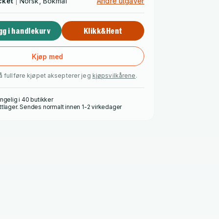
cket
Norsk, Bokmål
Andre utgaver
gg i handlekurv
Klikk&Hent
Kjøp med
å fullføre kjøpet aksepterer jeg
kjøpsvilkårene
.
ngelig i 40 butikker
ttlager. Sendes normalt innen 1-2 virkedager