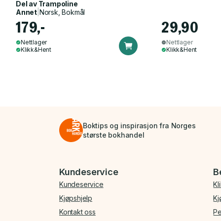
Del av
Trampoline
Annet
|
Norsk, Bokmål
179,-
29,90
Nettlager
Nettlager
Klikk&Hent
Klikk&Hent
Boktips og inspirasjon fra Norges
største bokhandel
Bunnmeny
Kundeservice
B
Kundeservice
Kl
Kjøpshjelp
Kj
Kontakt oss
Pe