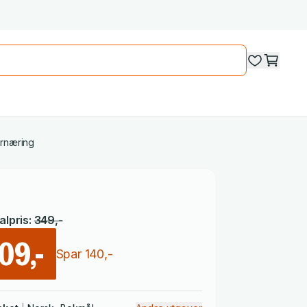
ernæring
lpris
:
349
,-
09,-
Spar
140
,-