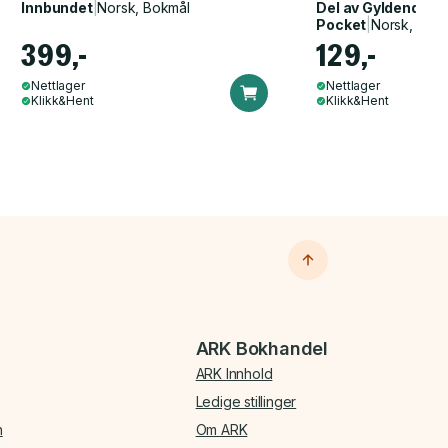
Innbundet
|
Norsk, Bokmål
Del av
Gyldendal p
Pocket
|
Norsk, Bok
399,-
129,-
Nettlager
Nettlager
Klikk&Hent
Klikk&Hent
ARK Bokhandel
ARK Innhold
Ledige stillinger
n
Om ARK