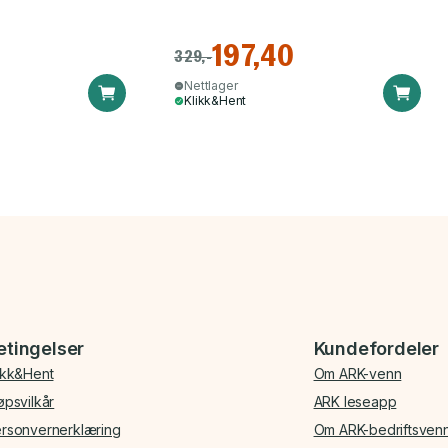
197,40
329,-
Nettlager
Klikk&Hent
etingelser
Kundefordeler
ikk&Hent
Om ARK-venn
øpsvilkår
ARK leseapp
rsonvernerklæring
Om ARK-bedriftsven