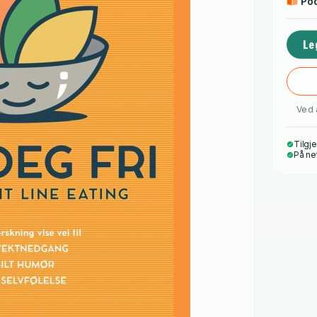
Po
Le
Ved 
Tilgje
På ne