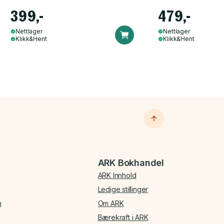
399,-
479,-
Nettlager
Nettlager
Klikk&Hent
Klikk&Hent
ARK Bokhandel
ARK Innhold
Ledige stillinger
n
Om ARK
Bærekraft i ARK