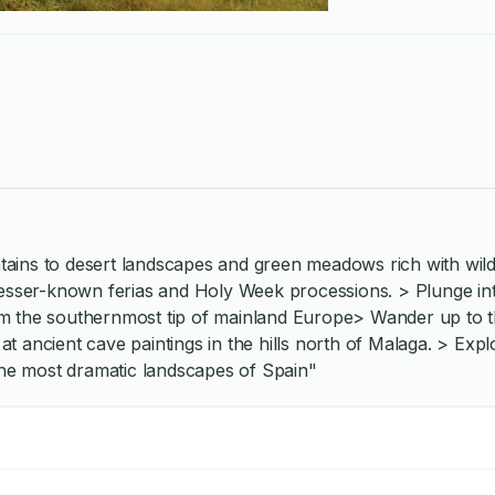
ains to desert landscapes and green meadows rich with wild
 lesser-known ferias and Holy Week processions. > Plunge in
m the southernmost tip of mainland Europe> Wander up to the
 ancient cave paintings in the hills north of Malaga. > Explo
 the most dramatic landscapes of Spain"