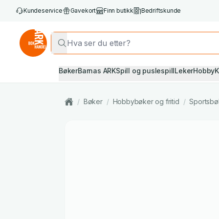
Kundeservice
Gavekort
Finn butikk
Bedriftskunde
Bøker
Barnas ARK
Spill og puslespill
Leker
Hobby
K
/
Bøker
/
Hobbybøker og fritid
/
Sportsbø