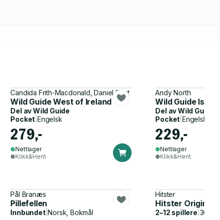
Candida Frith-Macdonald, Daniel Start
Andy North
Wild Guide West of Ireland
Wild Guide Isle 
Del av
Wild Guide
Del av
Wild Guide
Pocket
|
Engelsk
Pocket
|
Engelsk
279,-
229,-
Nettlager
Nettlager
Klikk&Hent
Klikk&Hent
Pål Branæs
Hitster
Pillefellen
Hitster Original
Innbundet
|
Norsk, Bokmål
2–12 spillere
|
30–60