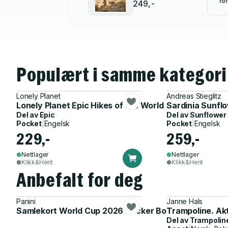
for
249,-
Populært i samme kategori
Lonely Planet
Andreas Stieglitz
Lonely Planet Epic Hikes of the World
Sardinia Sunfl
Del av
Epic
Del av
Sunflower
Pocket
|
Engelsk
Pocket
|
Engelsk
229,-
259,-
Nettlager
Nettlager
Klikk&Hent
Klikk&Hent
Anbefalt for deg
Panini
Janne Hals
Samlekort World Cup 2026 Sticker Booster
Trampoline. Ak
Del av
Trampolin