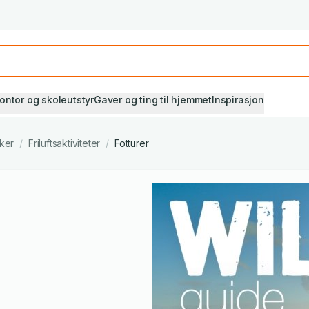
Studiestart! Alle* pensumbøker -20%
Se utvalget her
ontor og skoleutstyr
Gaver og ting til hjemmet
Inspirasjon
ker
/
Friluftsaktiviteter
/
Fotturer