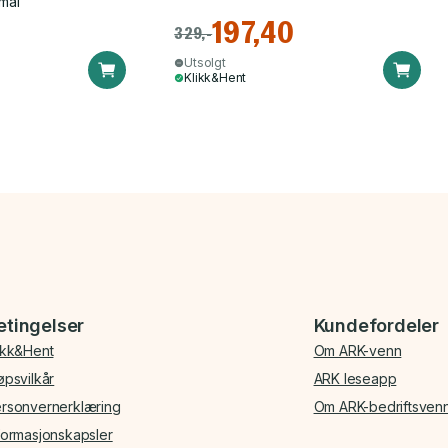
mål
197,40
329,-
Utsolgt
Klikk&Hent
etingelser
Kundefordeler
ikk&Hent
Om ARK-venn
øpsvilkår
ARK leseapp
rsonvernerklæring
Om ARK-bedriftsven
formasjonskapsler