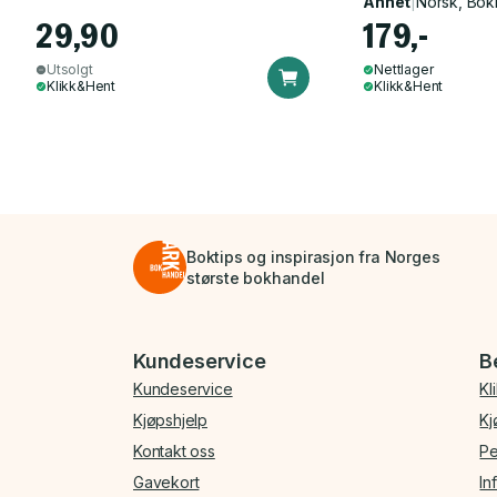
Annet
|
Norsk, Bok
29,90
179,-
Utsolgt
Nettlager
Klikk&Hent
Klikk&Hent
Boktips og inspirasjon fra Norges
største bokhandel
Bunnmeny
Kundeservice
B
Kundeservice
Kl
Kjøpshjelp
Kj
Kontakt oss
Pe
Gavekort
In