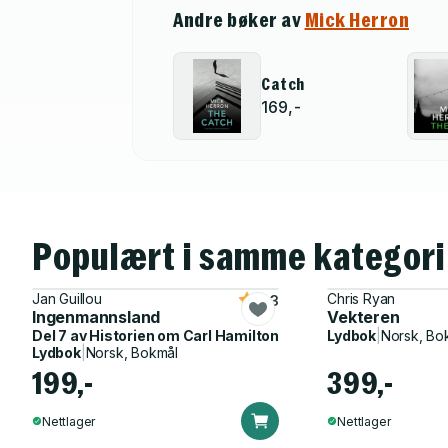
Andre bøker av
Mick Herron
Catch
169,-
Populært i samme kategori
Jan Guillou
Chris Ryan
4.3
Ingenmannsland
Vekteren
Del 7 av
Historien om Carl Hamilton
Lydbok
|
Norsk, Bo
Lydbok
|
Norsk, Bokmål
199,-
399,-
Nettlager
Nettlager