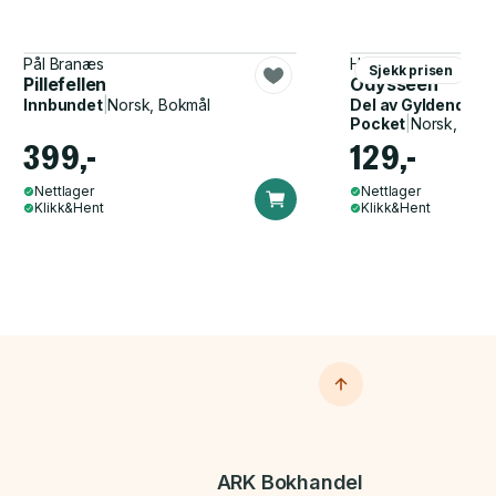
Pål Branæs
Homer, John Flaxma
Sjekk prisen
Pillefellen
Odysseen
Innbundet
|
Norsk, Bokmål
Del av
Gyldendal p
Pocket
|
Norsk, Bok
399,-
129,-
Nettlager
Nettlager
Klikk&Hent
Klikk&Hent
ARK Bokhandel