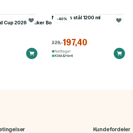
Matboks stål 1200 ml
-40%
d Cup 2026 Sticker Booster
197,40
329,-
Nettlager
Klikk&Hent
etingelser
Kundefordeler