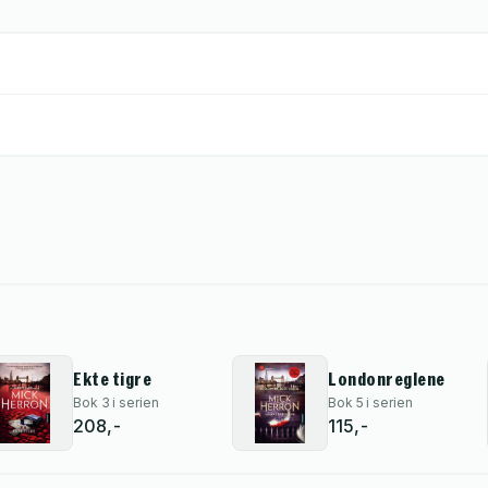
Ekte tigre
Londonreglene
Bok 3 i serien
Bok 5 i serien
208,-
115,-