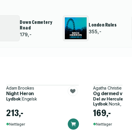
Down Cemetery
London Rules
Road
355,-
179,-
Adam Brookes
Agatha Christie
Night Heron
Og dermed var d
Lydbok
|
Engelsk
Del av
Hercule Poi
Lydbok
|
Norsk, Bok
213,-
169,-
Nettlager
Nettlager