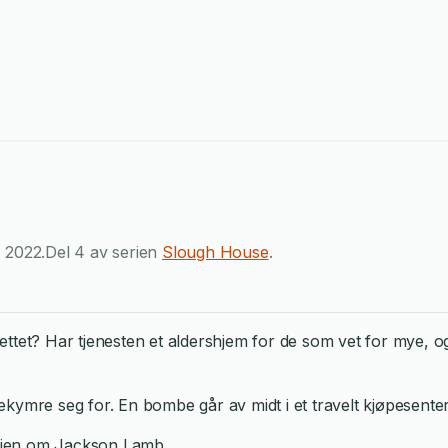
,
2022
.
Del 4 av serien
Slough House
.
ttet? Har tjenesten et aldershjem for de som vet for mye, og 
kymre seg for. En bombe går av midt i et travelt kjøpesente
serien om Jackson Lamb.