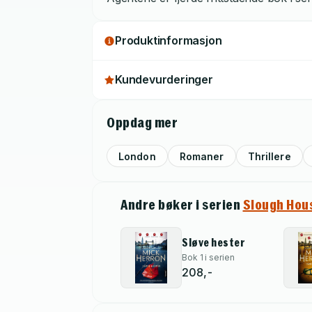
Produktinformasjon
Kundevurderinger
Oppdag mer
London
Romaner
Thrillere
Andre bøker i serien
Slough Hou
Sløve hester
Bok 1 i serien
208,-