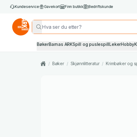
Kundeservice
Gavekort
Finn butikk
Bedriftskunde
Bøker
Barnas ARK
Spill og puslespill
Leker
Hobby
K
/
Bøker
/
Skjønnlitteratur
/
Krimbøker og s