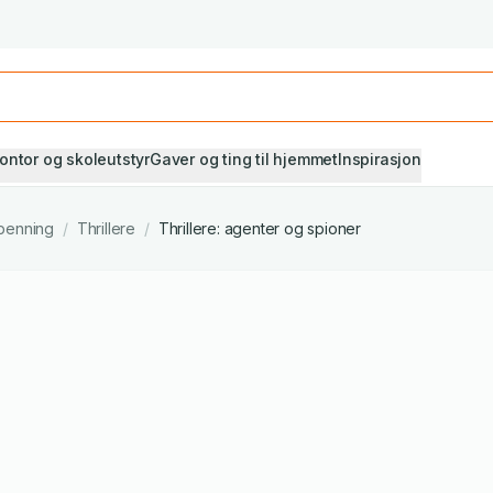
Studiestart! Alle* pensumbøker -20%
Se utvalget her
ontor og skoleutstyr
Gaver og ting til hjemmet
Inspirasjon
penning
/
Thrillere
/
Thrillere: agenter og spioner