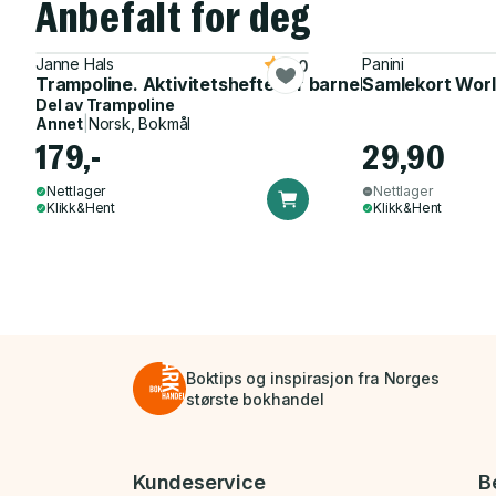
Anbefalt for deg
Janne Hals
Panini
5.0
Trampoline. Aktivitetshefte for barnehagen
Samlekort Worl
Del av
Trampoline
Annet
|
Norsk, Bokmål
179,-
29,90
Nettlager
Nettlager
Klikk&Hent
Klikk&Hent
Boktips og inspirasjon fra Norges
største bokhandel
Bunnmeny
Kundeservice
B