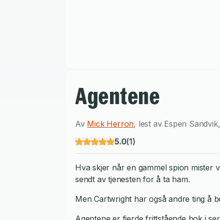
Agentene
Av
Mick Herron
,
lest av
Espen Sandvik
5.0
(
1
)
Hva skjer når en gammel spion mister ve
sendt av tjenesten for å ta ham.
Men Cartwright har også andre ting å be
Agentene er fjerde frittstående bok i 