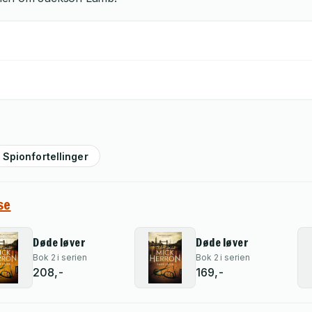
Spionfortellinger
se
Døde løver
Døde løver
Bok 2 i serien
Bok 2 i serien
208,-
169,-