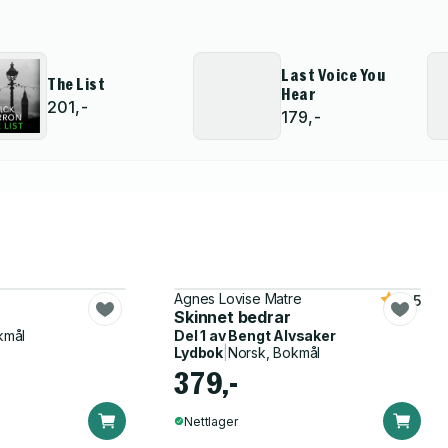
Last Voice You
The List
Hear
201,-
179,-
Agnes Lovise Matre
4.5
Skinnet bedrar
kmål
Del 1 av
Bengt Alvsaker
Lydbok
|
Norsk, Bokmål
379,-
Nettlager