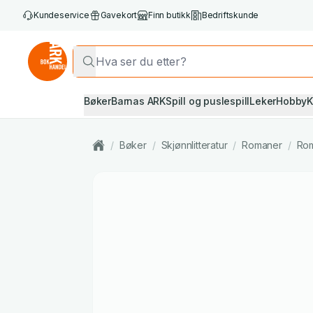
Kundeservice
Gavekort
Finn butikk
Bedriftskunde
Bøker
Barnas ARK
Spill og puslespill
Leker
Hobby
K
/
Bøker
/
Skjønnlitteratur
/
Romaner
/
Rom