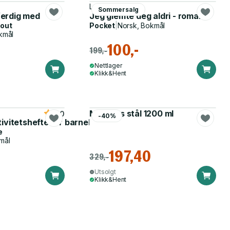
Lucy Clarke
Sommersalg
 ferdig med
Jeg glemte deg aldri - roman
out
Pocket
|
Norsk, Bokmål
kmål
100,-
199,-
Nettlager
Klikk&Hent
Matboks stål 1200 ml
5.0
-40%
tivitetshefte for barnehagen
e
mål
197,40
329,-
Utsolgt
Klikk&Hent