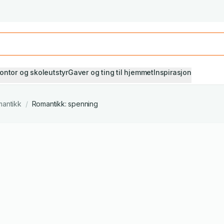
Studiestart! Alle* pensumbøker -20%
Se utvalget her
ontor og skoleutstyr
Gaver og ting til hjemmet
Inspirasjon
antikk
/
Romantikk: spenning