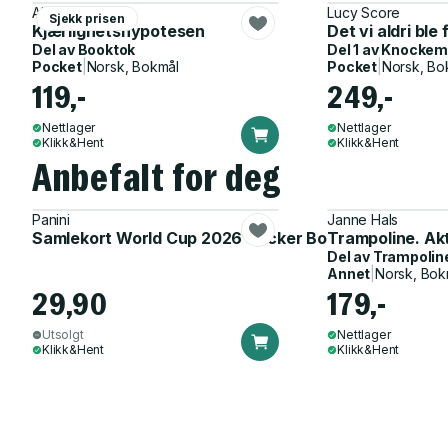
Ali Hazelwood
Lucy Score
Sjekk prisen
Kjærlighetshypotesen
Det vi aldri ble
Del av
Booktok
Del 1 av
Knockem
Pocket
|
Norsk, Bokmål
Pocket
|
Norsk, Bo
119,-
249,-
Nettlager
Nettlager
Klikk&Hent
Klikk&Hent
Anbefalt for deg
Panini
Janne Hals
Samlekort World Cup 2026 Sticker Booster
Trampoline. Ak
Del av
Trampolin
Annet
|
Norsk, Bok
29,90
179,-
Utsolgt
Nettlager
Klikk&Hent
Klikk&Hent