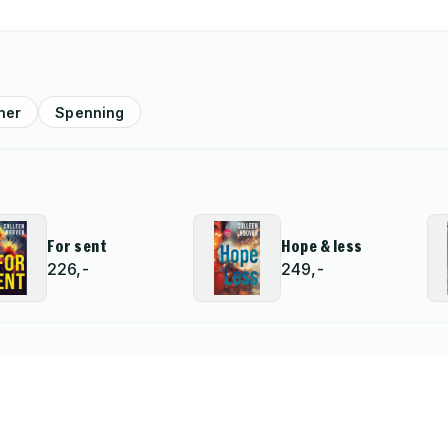
ner
Spenning
For sent
Hope & less
226,-
249,-