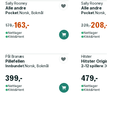
Sally Rooney
Sally Rooney
Alle andre
Alle andre
Pocket
|
Norsk, Bokmål
Pocket
|
Norsk, Bok
163,-
208,-
179,-
229,-
Nettlager
Nettlager
Klikk&Hent
Klikk&Hent
Pål Branæs
Hitster
Pillefellen
Hitster Original
Innbundet
|
Norsk, Bokmål
2–12 spillere
|
30–60
399,-
479,-
Nettlager
Nettlager
Klikk&Hent
Klikk&Hent