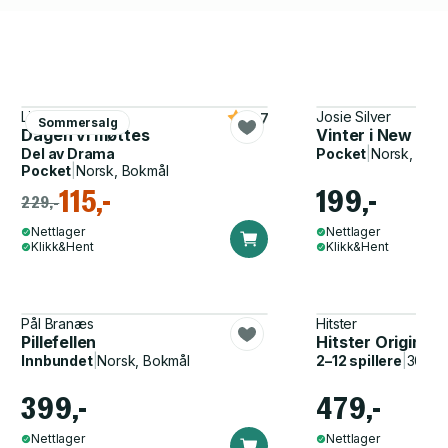
Lisa Jewell
Josie Silver
4.7
Sommersalg
Dagen vi møttes
Vinter i New Yor
Del av
Drama
Pocket
|
Norsk, Bok
Pocket
|
Norsk, Bokmål
115,-
199,-
229,-
Nettlager
Nettlager
Klikk&Hent
Klikk&Hent
Pål Branæs
Hitster
Pillefellen
Hitster Original
Innbundet
|
Norsk, Bokmål
2–12 spillere
|
30–60
399,-
479,-
Nettlager
Nettlager