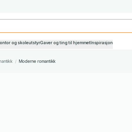
Studiestart! Alle* pensumbøker -20%
Se utvalget her
ontor og skoleutstyr
Gaver og ting til hjemmet
Inspirasjon
antikk
/
Moderne romantikk