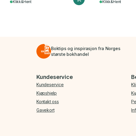
Klikk&Hent
Klikk&Hent
Boktips og inspirasjon fra Norges
største bokhandel
Bunnmeny
Kundeservice
B
Kundeservice
Kl
Kjøpshjelp
Kj
Kontakt oss
Pe
Gavekort
In