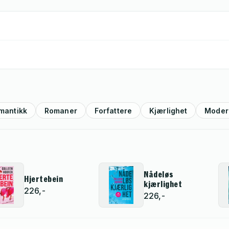
mantikk
Romaner
Forfattere
Kjærlighet
Moder
Nådeløs
Hjertebein
kjærlighet
226,-
226,-