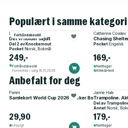
Populært i samme kategori
Lucy Score
Catherine Cowles
Forhåndsbestill
Det vi holder skjult
Chasing Shelte
Del 2 av
Knockemout
Pocket
|
Engelsk
Pocket
|
Norsk, Bokmål
249,-
169,-
Forhåndsbestill
Nettlager
Forventes i salg 15.10.2026
Klikk&Hent
Anbefalt for deg
Panini
Janne Hals
Samlekort World Cup 2026 Sticker Booster
Trampoline. Ak
Del av
Trampolin
Annet
|
Norsk, Bok
29,90
179,-
Utsolgt
Nettlager