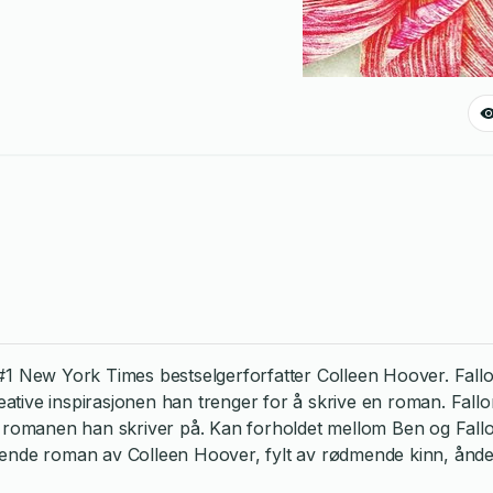
#1 New York Times bestselgerforfatter Colleen Hoover. Fallo
n kreative inspirasjonen han trenger for å skrive en roman. Fa
 i romanen han skriver på. Kan forholdet mellom Ben og Fall
rende roman av Colleen Hoover, fylt av rødmende kinn, åndel