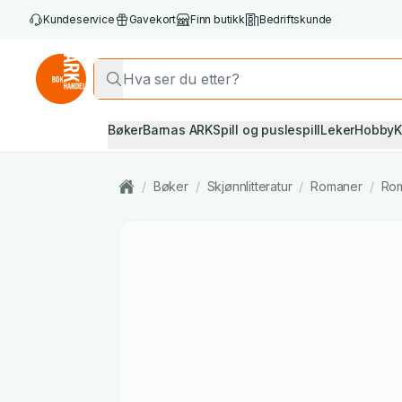
Kundeservice
Gavekort
Finn butikk
Bedriftskunde
Bøker
Barnas ARK
Spill og puslespill
Leker
Hobby
K
/
Bøker
/
Skjønnlitteratur
/
Romaner
/
Rom