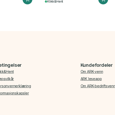
Klikk&Hent
etingelser
Kundefordeler
ikk&Hent
Om ARK-venn
øpsvilkår
ARK leseapp
rsonvernerklæring
Om ARK-bedriftsven
formasjonskapsler