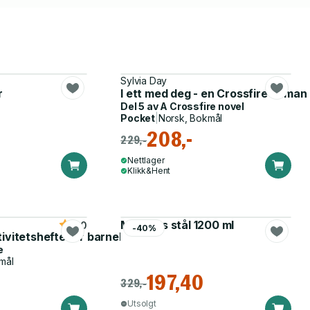
Sylvia Day
r
I ett med deg - en Crossfire-roman
Del 5 av
A Crossfire novel
Pocket
|
Norsk, Bokmål
208,-
229,-
Nettlager
Klikk&Hent
Matboks stål 1200 ml
5.0
-40%
tivitetshefte for barnehagen
e
mål
197,40
329,-
Utsolgt