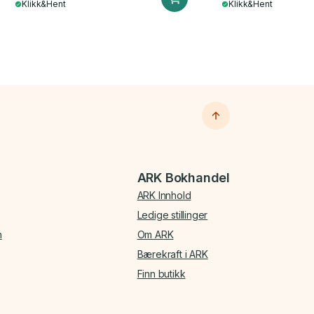
Klikk&Hent
Klikk&Hent
ARK Bokhandel
ARK Innhold
Ledige stillinger
n
Om ARK
Bærekraft i ARK
Finn butikk