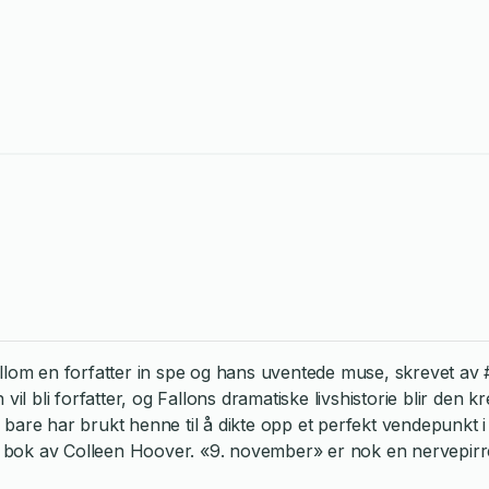
llom en forfatter in spe og hans uventede muse, skrevet av 
 vil bli forfatter, og Fallons dramatiske livshistorie blir de
 bare har brukt henne til å dikte opp et perfekt vendepunkt
 en bok av Colleen Hoover. «9. november» er nok en nervepir