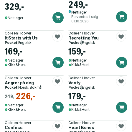
249,-
329,-
Nettlager
Forventes i salg
Nettlager
01.10.2026
Colleen Hoover
Colleen Hoover
It Starts with Us
Regretting You
Pocket
|
Engelsk
Pocket
|
Engelsk
169,-
159,-
Nettlager
Nettlager
Klikk&Hent
Klikk&Hent
Colleen Hoover
Colleen Hoover
Angrer på deg
Verity
Pocket
|
Norsk, Bokmål
Pocket
|
Engelsk
226,-
179,-
249,-
Nettlager
Nettlager
Klikk&Hent
Klikk&Hent
Colleen Hoover
Colleen Hoover
Confess
Heart Bones