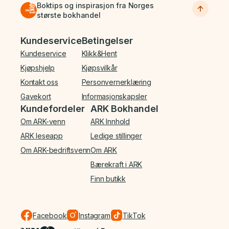
Boktips og inspirasjon fra Norges
største bokhandel
Bunnmeny
Kundeservice
Betingelser
Kundeservice
Klikk&Hent
Kjøpshjelp
Kjøpsvilkår
Kontakt oss
Personvernerklæring
Gavekort
Informasjonskapsler
Kundefordeler
ARK Bokhandel
Om ARK-venn
ARK Innhold
ARK leseapp
Ledige stillinger
Om ARK-bedriftsvenn
Om ARK
Bærekraft i ARK
Finn butikk
Facebook
Instagram
TikTok