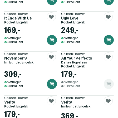
Klikk&Hent
Klikk&Hent
Colleen Hoover
Colleen Hoover
It Ends With Us
Ugly Love
Pocket
|
Engelsk
Pocket
|
Engelsk
169,-
249,-
Nettlager
Nettlager
Klikk&Hent
Klikk&Hent
Colleen Hoover
Colleen Hoover
November 9
All Your Perfects
Innbundet
|
Engelsk
Del av
Hopeless
Pocket
|
Engelsk
309,-
179,-
Nettlager
Nettlager
Klikk&Hent
Klikk&Hent
Colleen Hoover
Colleen Hoover
Verity
Verity
Pocket
|
Engelsk
Innbundet
|
Engelsk
179,-
369,-