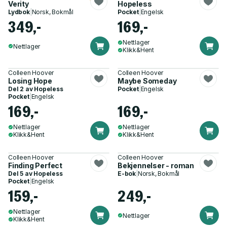
Verity
Hopeless
Lydbok
|
Norsk, Bokmål
Pocket
|
Engelsk
349,-
169,-
Nettlager
Nettlager
Klikk&Hent
Colleen Hoover
Colleen Hoover
Losing Hope
Maybe Someday
Del 2 av
Hopeless
Pocket
|
Engelsk
Pocket
|
Engelsk
169,-
169,-
Nettlager
Nettlager
Klikk&Hent
Klikk&Hent
Colleen Hoover
Colleen Hoover
Finding Perfect
Bekjennelser - roman
Del 5 av
Hopeless
E-bok
|
Norsk, Bokmål
Pocket
|
Engelsk
159,-
249,-
Nettlager
Nettlager
Klikk&Hent