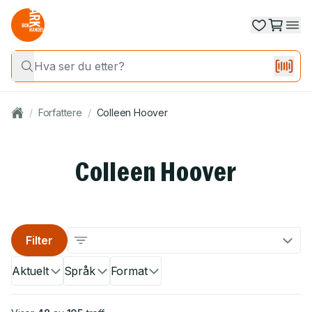
/
Forfattere
/
Colleen Hoover
Colleen Hoover
Filter
Aktuelt
Språk
Format