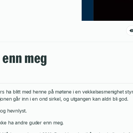
r enn meg
ers ha blitt med henne på møtene i en vekkelsesmenighet sty
nen går inn i en ond sirkel, og utgangen kan aldri bli god.
og hevnlyst.
 ikke ha andre guder enn meg.