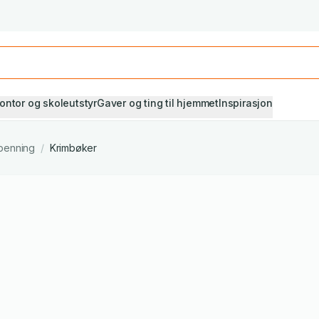
Studiestart! Alle* pensumbøker -20%
Se utvalget her
ontor og skoleutstyr
Gaver og ting til hjemmet
Inspirasjon
penning
/
Krimbøker