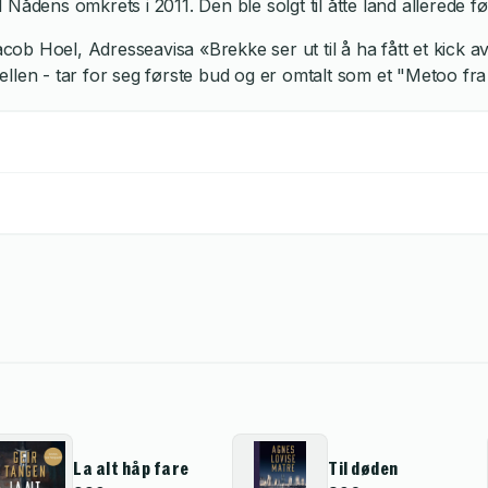
ens omkrets i 2011. Den ble solgt til åtte land allerede fø
Hoel, Adresseavisa «Brekke ser ut til å ha fått et kick av de
n - tar for seg første bud og er omtalt som et "Metoo fra 
La alt håp fare
Til døden