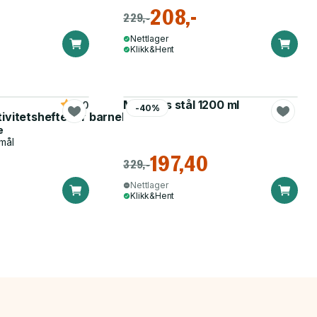
208,-
229,-
Nettlager
Klikk&Hent
Matboks stål 1200 ml
5.0
-40%
tivitetshefte for barnehagen
e
mål
197,40
329,-
Nettlager
Klikk&Hent