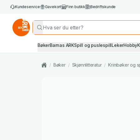
Kundeservice
Gavekort
Finn butikk
Bedriftskunde
Bøker
Barnas ARK
Spill og puslespill
Leker
Hobby
K
/
Bøker
/
Skjønnlitteratur
/
Krimbøker og s