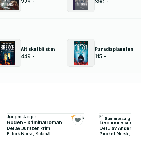
229,-
390,-
Alt skal bli støv
Paradisplaneten
449,-
115,-
Jørgen Jæger
Mari Jungstedt
4.6
Sommersalg
Guden - kriminalroman
Den indre kretse
Del av
Juritzen krim
Del 3 av
Anders Kn
E-bok
|
Norsk, Bokmål
Pocket
|
Norsk, Bok