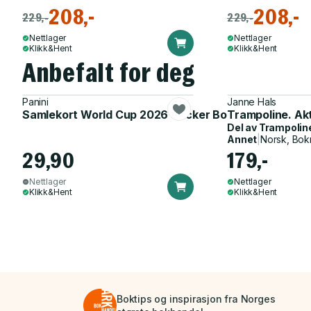
208,-
208,-
229,-
229,-
Nettlager
Nettlager
Klikk&Hent
Klikk&Hent
Anbefalt for deg
Panini
Janne Hals
Samlekort World Cup 2026 Sticker Booster
Trampoline. Ak
Del av
Trampolin
Annet
|
Norsk, Bok
29,90
179,-
Nettlager
Nettlager
Klikk&Hent
Klikk&Hent
Boktips og inspirasjon fra Norges