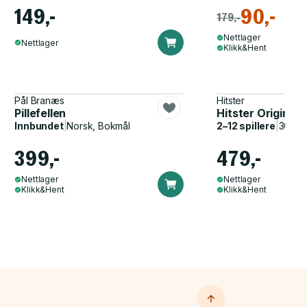
149,-
90,-
179,-
Nettlager
Nettlager
Klikk&Hent
Pål Branæs
Hitster
Pillefellen
Hitster Original
Innbundet
|
Norsk, Bokmål
2–12 spillere
|
30–60
399,-
479,-
Nettlager
Nettlager
Klikk&Hent
Klikk&Hent