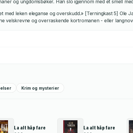
aner og ungdomsbøker. Han slo igjennom med et smell med Nåd
 med leken eleganse og overskudd.» [Terningkast 5] Ole Jacob 
 velskrevne og overraskende kortromanen - eller langnovelle
elser
Krim og mysterier
La alt håp fare
La alt håp fare