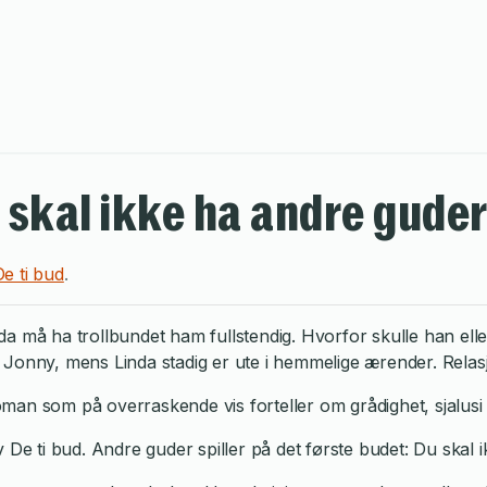
 skal ikke ha andre gude
e ti bud
.
a må ha trollbundet ham fullstendig. Hvorfor skulle han ell
Jonny, mens Linda stadig er ute i hemmelige ærender. Relasjo
man som på overraskende vis forteller om grådighet, sjalusi 
v De ti bud. Andre guder spiller på det første budet: Du skal