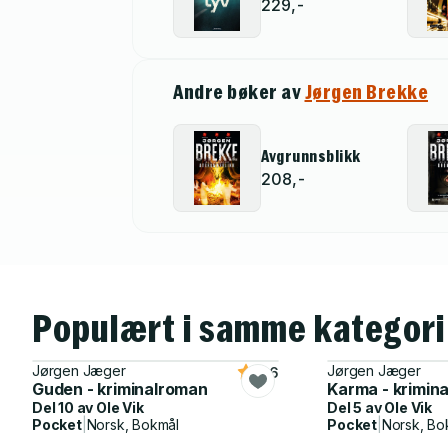
229,-
Andre bøker av
Jørgen Brekke
Avgrunnsblikk
208,-
Populært i samme kategori
Jørgen Jæger
Jørgen Jæger
4.6
Guden - kriminalroman
Karma - krimin
Del 10 av
Ole Vik
Del 5 av
Ole Vik
Pocket
|
Norsk, Bokmål
Pocket
|
Norsk, Bo