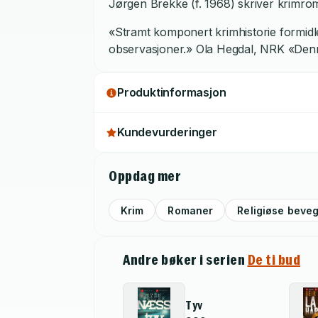
Jørgen Brekke (f. 1968) skriver krimrom
«Stramt komponert krimhistorie formidlet
observasjoner.» Ola Hegdal, NRK «Denne
Produktinformasjon
Kundevurderinger
Oppdag mer
Krim
Romaner
Religiøse beveg
Andre bøker i serien
De ti bud
Tyv