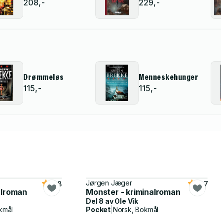
208,-
229,-
Drømmeløs
Menneskehunger
115,-
115,-
Jørgen Jæger
4.8
4.7
alroman
Monster - kriminalroman
Del 8 av
Ole Vik
kmål
Pocket
|
Norsk, Bokmål