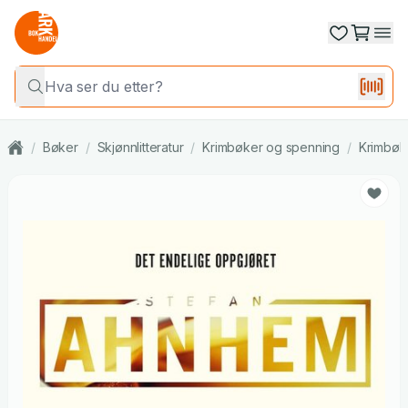
/
Bøker
/
Skjønnlitteratur
/
Krimbøker og spenning
/
Krimbøk