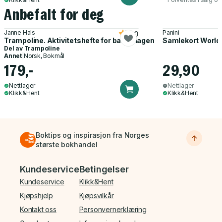
Anbefalt for deg
Janne Hals
Panini
5.0
Trampoline. Aktivitetshefte for barnehagen
Samlekort World
Del av
Trampoline
Annet
|
Norsk, Bokmål
179,-
29,90
Nettlager
Nettlager
Klikk&Hent
Klikk&Hent
Boktips og inspirasjon fra Norges
største bokhandel
Bunnmeny
Kundeservice
Betingelser
Kundeservice
Klikk&Hent
Kjøpshjelp
Kjøpsvilkår
Kontakt oss
Personvernerklæring