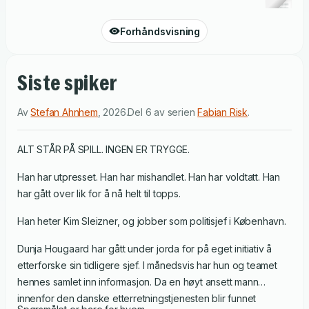
Forhåndsvisning
Siste spiker
Av
Stefan Ahnhem
,
2026
.
Del 6 av serien
Fabian Risk
.
ALT STÅR PÅ SPILL. INGEN ER TRYGGE.
Han har utpresset. Han har mishandlet. Han har voldtatt. Han
har gått over lik for å nå helt til topps.
Han heter Kim Sleizner, og jobber som politisjef i København.
Dunja Hougaard har gått under jorda for på eget initiativ å
etterforske sin tidligere sjef. I månedsvis har hun og teamet
hennes samlet inn informasjon. Da en høyt ansett mann
innenfor den danske etterretningstjenesten blir funnet