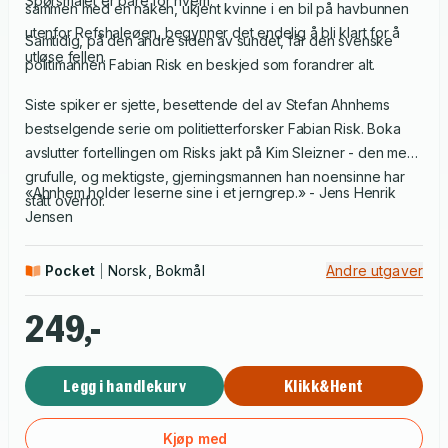
Spørsmålet er bare for hvem.
sammen med en naken, ukjent kvinne i en bil på havbunnen
utenfor Refshaleøen, begynner det endelig å bli klart for å
Samtidig, på den andre siden av sundet, får den svenske
utløse fellen.
politimannen Fabian Risk en beskjed som forandrer alt.
Siste spiker er sjette, besettende del av Stefan Ahnhems
bestselgende serie om politietterforsker Fabian Risk. Boka
avslutter fortellingen om Risks jakt på Kim Sleizner - den mest
grufulle, og mektigste, gjerningsmannen han noensinne har
«Ahnhem holder leserne sine i et jerngrep.» - Jens Henrik
stått overfor.
Jensen
Pocket
Norsk, Bokmål
Andre utgaver
249,-
Legg i handlekurv
Klikk&Hent
Kjøp med