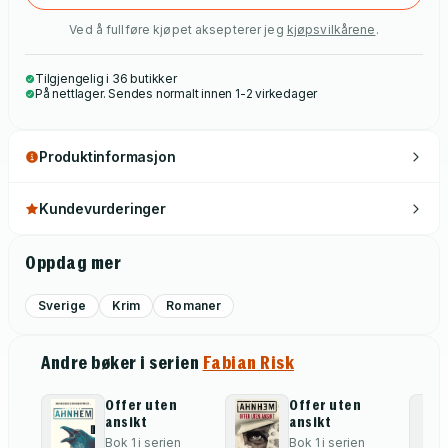
Ved å fullføre kjøpet aksepterer jeg
kjøpsvilkårene
.
Tilgjengelig i 36 butikker
På nettlager. Sendes normalt innen 1-2 virkedager
Produktinformasjon
Kundevurderinger
Oppdag mer
Sverige
Krim
Romaner
Andre bøker i serien
Fabian Risk
Offer uten
Offer uten
ansikt
ansikt
Bok 1 i serien
Bok 1 i serien