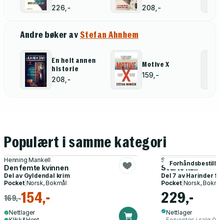
226,-
208,-
Andre bøker av
Stefan Ahnhem
En helt annen
Motive X
historie
159,-
208,-
Populært i samme kategori
Henning Mankell
Sven Petter Næss
Forhåndsbestill
Den femte kvinnen
Svarte hull
Del av
Gyldendal krim
Del 7 av
Harinder S
Pocket
|
Norsk, Bokmål
Pocket
|
Norsk, Bokm
154,-
229,-
169,-
Nettlager
Nettlager
Klikk&Hent
Forventes i salg 0