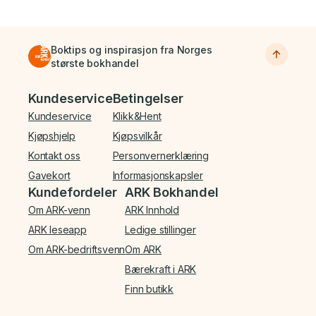
Boktips og inspirasjon fra Norges
største bokhandel
Bunnmeny
Kundeservice
Betingelser
Kundeservice
Klikk&Hent
Kjøpshjelp
Kjøpsvilkår
Kontakt oss
Personvernerklæring
Gavekort
Informasjonskapsler
Kundefordeler
ARK Bokhandel
Om ARK-venn
ARK Innhold
ARK leseapp
Ledige stillinger
Om ARK-bedriftsvenn
Om ARK
Bærekraft i ARK
Finn butikk