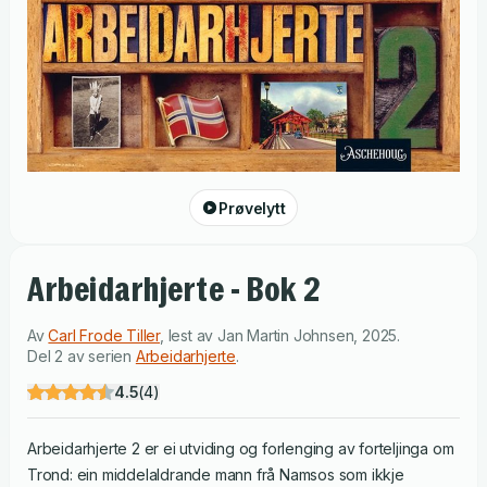
Prøvelytt
Arbeidarhjerte - Bok 2
Av
Carl Frode Tiller
,
lest av
Jan Martin Johnsen
,
2025
.
Del 2 av serien
Arbeidarhjerte
.
4.5
(
4
)
Arbeidarhjerte 2 er ei utviding og forlenging av forteljinga om
Trond: ein middelaldrande mann frå Namsos som ikkje