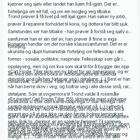
kjenner seg sjølv eller landet han kjem frå igjen. Det er
forteljinga om eit fall, og om ein mogleg veg tilbake.
Trond prøver å få livet på rett kjøl igjen. Han søker ny jobb,
prøver å reparere forholdet til kona, og dottera har blitt sjuk.
Samstundes ser han tilbake - han prøver å forstå seg sjølv og
samfunnet han er ein del av, han prøver å finne si eiga
Romanen handlar om det norske klassesamfunnet. Det er ei
forteljing.
ukunstla og djupt humanistisk forteljing om fellesskap i alle
former - sosiale, politiske, nasjonale. Fellesskap som går i
oppløysing, men òg om kva som skal til for å byggje dei opp
«Carl Frode Tiller skriv ein ny bibel for sin generasjon, og er
att. Med den andre boka er Arbeidarhjerte eit fullenda
djevelsk god når han fortaper seg i detaljane. (...) Best er han
romanverk: Carl Frode Tiller har skrive eit norsk liv.
når han berre skriv i veg, og boltrar seg i alle desse små, rare
detaljane. Som at svigermora til Trond valde å rosemåle
«En mester! Carl Frode Tiller (55) skriver de mest sylskarpe
postkassa si. Eller den karnevalsprega 17. mai-feiringa i ein
samtidsskildringer i norsk litteratur akkurat nå. (...) I ettertid
mindre norsk by i Nord-Trøndelag, der mykje handla om å
angret jeg på at jeg ikke ga den første boken terningkast
gjere narr av autoritetane. I slike stunder er «Arbeidarhjerte»
seks. Bok to, derimot, er en soleklar femmer! Til sammen
den aller beste boka du kan finne på å bli innesperra i. Sperr
«Strålende oppfølger ... (...) Det er en stor himmel i romanen, i
utgjør de to bøkene et knallsterkt verk som bør leses av
deg inne du òg.» Knut Hoem, NRK (Terningkast 5)
et jordnært språk med oppkommer av nydelige dialoger og
mange. (...) ... Carl Frode Tiller skriver bedre enn de aller