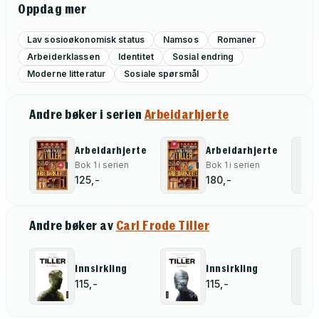
Oppdag mer
Lav sosioøkonomisk status
Namsos
Romaner
Arbeiderklassen
Identitet
Sosial endring
Moderne litteratur
Sosiale spørsmål
Andre bøker i serien
Arbeidarhjerte
Arbeidarhjerte
Arbeidarhjerte
Bok 1 i serien
Bok 1 i serien
125,-
180,-
Andre bøker av
Carl Frode Tiller
Innsirkling
Innsirkling
115,-
115,-