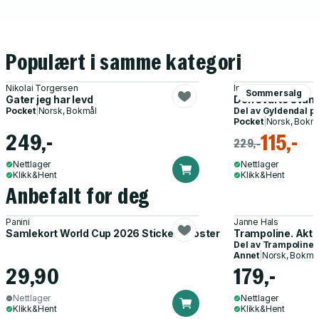
Populært i samme kategori
Nikolai Torgersen
Ingrid Berglund
Sommersalg
Gater jeg har levd
Den svarte svane
Pocket
|
Norsk, Bokmål
Del av
Gyldendal p
Pocket
|
Norsk, Bokm
249,-
115,-
229,-
Nettlager
Nettlager
Klikk&Hent
Klikk&Hent
Anbefalt for deg
Panini
Janne Hals
Samlekort World Cup 2026 Sticker Booster
Trampoline. Akti
Del av
Trampoline
Annet
|
Norsk, Bokmå
29,90
179,-
Nettlager
Nettlager
Klikk&Hent
Klikk&Hent