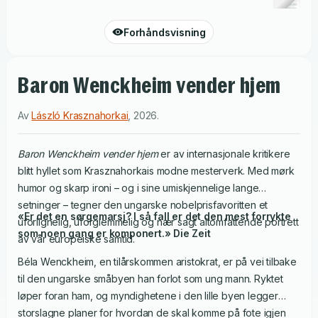
Forhåndsvisning
Baron Wenckheim vender hjem
Av
László Krasznahorkai
,
2026
.
Baron Wenckheim vender hjem
er av internasjonale kritikere
blitt hyllet som Krasznahorkais modne mesterverk. Med mørk
humor og skarp ironi – og i sine umiskjennelige lange
setninger – tegner den ungarske nobelprisfavoritten et
«Er det en sørgemarsj? I så fall er det den mest forrykte
uforlignelig, uforglemmelig og nær sagt altomfattende portrett
som noen gang er komponert.» Die Zeit
av vår europeiske samtid.
Béla Wenckheim, en tilårskommen aristokrat, er på vei tilbake
til den ungarske småbyen han forlot som ung mann. Ryktet
løper foran ham, og myndighetene i den lille byen legger
storslagne planer for hvordan de skal komme på fote igjen