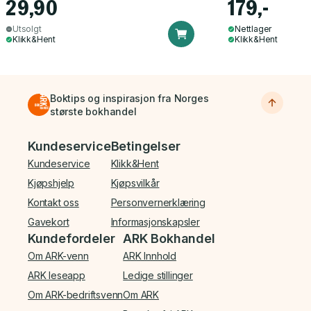
29,90
179,-
Utsolgt
Nettlager
Klikk&Hent
Klikk&Hent
Boktips og inspirasjon fra Norges
største bokhandel
Bunnmeny
Kundeservice
Betingelser
Kundeservice
Klikk&Hent
Kjøpshjelp
Kjøpsvilkår
Kontakt oss
Personvernerklæring
Gavekort
Informasjonskapsler
Kundefordeler
ARK Bokhandel
Om ARK-venn
ARK Innhold
ARK leseapp
Ledige stillinger
Om ARK-bedriftsvenn
Om ARK