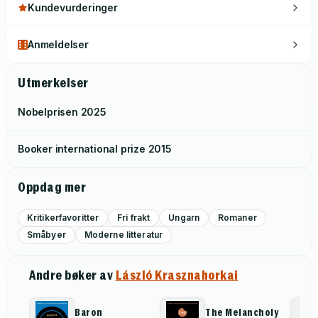
Kundevurderinger
Anmeldelser
Utmerkelser
Nobelprisen
2025
Booker international prize
2015
Oppdag mer
Kritikerfavoritter
Fri frakt
Ungarn
Romaner
Småbyer
Moderne litteratur
Andre bøker av
László Krasznahorkai
Baron
The Melancholy