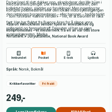
Da baronen til slutt dukker opp, eksploderer den lille byen i
med baronens penger. Det verken borgermesteren, den
kollektivt hysteri, sladder og forviklinger. Men ingenting tar
korrupte politimesteren eller den lokale motorsykkelgjengen
den retningen borgermesteren – eller baronen – hadde tenkt.
– som forsvarer «sanne verdier» – vet, er at baronen er raka
fant: Han har flyktet fra Buenos Aires for å slippe unna
«
Baron Wenckheim vender hjem
er enestående og
spillegjeld og fengselsstraff. Dessuten vil han se igjen
kompromissløs – et mesterverk fra en av vår tids store
gymnaskjæresten, Marika.
forfattere.» Juryuttalelse, National Book Award
Innbundet
Pocket
E-bok
Lydbok
Språk:
Norsk, Bokmål
Kritikerfavoritter
Fri frakt
249,-
Legg i handlekurv
Klikk&Hent