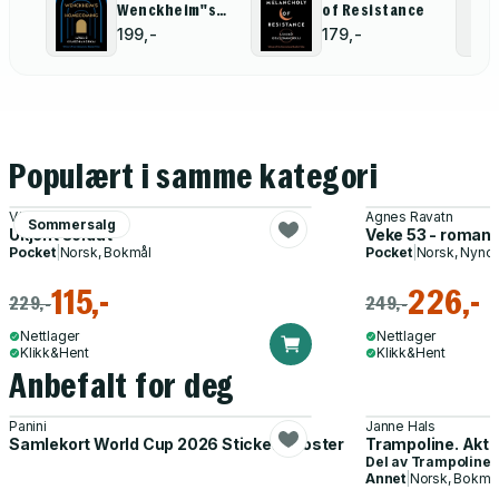
Wenckheim''s
of Resistance
Homecoming
199,-
179,-
Populært i samme kategori
Väinö Linna
Agnes Ravatn
Sommersalg
Ukjent soldat
Veke 53 - roman
Pocket
|
Norsk, Bokmål
Pocket
|
Norsk, Nyno
115,-
226,-
229,-
249,-
Nettlager
Nettlager
Klikk&Hent
Klikk&Hent
Anbefalt for deg
Panini
Janne Hals
Samlekort World Cup 2026 Sticker Booster
Trampoline. Akti
Del av
Trampoline
Annet
|
Norsk, Bokmå