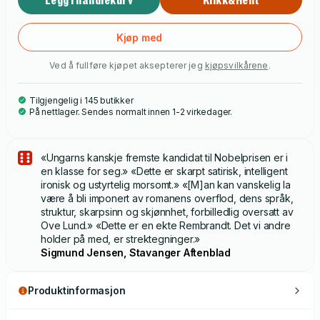
Kjøp med
Ved å fullføre kjøpet aksepterer jeg
kjøpsvilkårene
.
Tilgjengelig i 145 butikker
På nettlager. Sendes normalt innen 1-2 virkedager.
«Ungarns kanskje fremste kandidat til Nobelprisen er i
en klasse for seg.» «Dette er skarpt satirisk, intelligent
ironisk og ustyrtelig morsomt.» «[M]an kan vanskelig la
være å bli imponert av romanens overflod, dens språk,
struktur, skarpsinn og skjønnhet, forbilledlig oversatt av
Ove Lund.» «Dette er en ekte Rembrandt. Det vi andre
holder på med, er strektegninger.»
Sigmund Jensen, Stavanger Aftenblad
Produktinformasjon