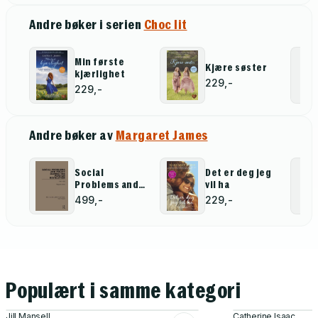
Andre bøker i serien
Choc lit
Min første
Kjære søster
kjærlighet
229,-
229,-
Andre bøker av
Margaret James
Social
Det er deg jeg
Problems and
vil ha
Policy During
499,-
229,-
the Puritan
Revolution
Populært i samme kategori
Jill Mansell
Catherine Isaac