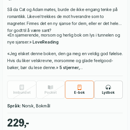
Så da Cat og Adam møtes, burde de ikke engang tenke på
romantikk. Likevel trekkes de mot hverandre som to
magneter. Finnes det en ny sjanse for dem, eller er det hele
for godt til å være sant?
«En sjarmerende, morsom og herlig bok om lys i tunnelen og
nye sjanser.»
LoveReading
«Jeg elsket denne boken, den ga meg en veldig god følelse.
Hvis du liker velskrevne, morsomme og glade feelgood-
bøker, bør du lese denne.»
5 stjerner,
LongAndShortReviews
Innbundet
Pocket
E-bok
Lydbok
Språk:
Norsk, Bokmål
229,-