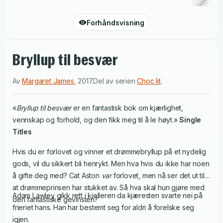
Forhåndsvisning
Bryllup til besvær
Av
Margaret James
,
2017
.
Del av serien
Choc lit
.
«
Bryllup til besvær
er en fantastisk bok om kjærlighet,
vennskap og forhold, og den fikk meg til å le høyt.»
Single
Titles
Hvis du er forlovet og vinner et drømmebryllup på et nydelig
gods, vil du sikkert bli henrykt. Men hva hvis du ikke har noen
å gifte deg med? Cat Aston
var
forlovet, men nå ser det ut til
at drømmeprinsen har stukket av. Så hva skal hun gjøre med
Adam Lawley gikk rett i kjelleren da kjæresten svarte nei på
den fantastiske gevinsten?
frieriet hans. Han har bestemt seg for aldri å forelske seg
igjen.