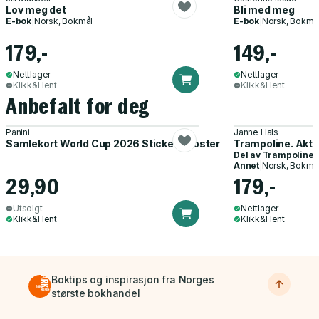
Lov meg det
Bli med meg
E-bok
|
Norsk, Bokmål
E-bok
|
Norsk, Bokmå
179,-
149,-
Nettlager
Nettlager
Klikk&Hent
Klikk&Hent
Anbefalt for deg
Panini
Janne Hals
Samlekort World Cup 2026 Sticker Booster
Trampoline. Akti
Del av
Trampoline
Annet
|
Norsk, Bokmå
29,90
179,-
Utsolgt
Nettlager
Klikk&Hent
Klikk&Hent
Boktips og inspirasjon fra Norges
største bokhandel