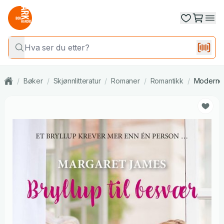
/
Bøker
/
Skjønnlitteratur
/
Romaner
/
Romantikk
/
Moderne 