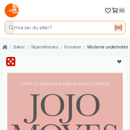
/
Bøker
/
Skjønnlitteratur
/
Romaner
/
Moderne underholdni