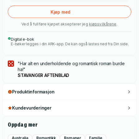
Mikes og Lizas verdener kolliderer i denne uimotståelige og
gripende historien fra Jojo Moyes, full av kjærlighet og
Kjøp med
visdom.
Ved å fullføre kjøpet aksepterer jeg
kjøpsvilkårene
.
Digital e-bok
E-bøker legges i din ARK-app. De kan også lastes ned fra Din side.
"Har alt en underholdende og romantisk roman burde
ha!"
STAVANGER AFTENBLAD
Produktinformasjon
Kundevurderinger
Oppdag mer
Australia
Romantikk
Romaner
Familie