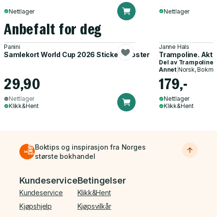
Nettlager
Nettlager
Anbefalt for deg
Panini
Janne Hals
Samlekort World Cup 2026 Sticker Booster
Trampoline. Akti
Del av
Trampoline
Annet
|
Norsk, Bokmå
29,90
179,-
Nettlager
Nettlager
Klikk&Hent
Klikk&Hent
Boktips og inspirasjon fra Norges
største bokhandel
Bunnmeny
Kundeservice
Betingelser
Kundeservice
Klikk&Hent
Kjøpshjelp
Kjøpsvilkår