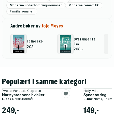
Moderne underholdningsromaner
Moderne romantikk
Familieromaner
Andre bøker av
Jojo Moyes
Over ukjente
I dine sko
hav
208,-
208,-
Populært i samme kategori
Yvette Manessis Corporon
Holly Miller
Når sypressene hvisker
Synet av deg
E-bok
|
Norsk, Bokmål
E-bok
|
Norsk, Bokmå
249,-
149,-