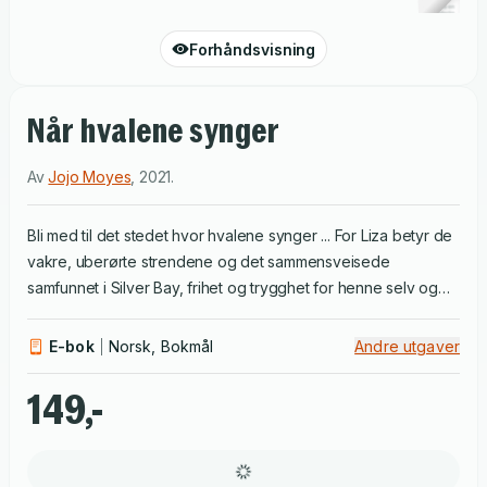
Forhåndsvisning
Når hvalene synger
Av
Jojo Moyes
,
2021
.
Bli med til det stedet hvor hvalene synger ... For Liza betyr de
vakre, uberørte strendene og det sammensveisede
samfunnet i Silver Bay, frihet og trygghet for henne selv og
den unge datteren. Men det er før Mike Dormer kommer på
besøk til Silver Bay, og idyllen blir brutt. Den milde og
E-bok
Norsk, Bokmål
Andre utgaver
betenksomme engelskmannen, med litt for fine klær, kan
ødelegge alt det Liza har jobbet så hardt for å beskytte. Ikke
149,-
bare står familiebedriften og havet som huser hennes
elskede hvaler i fare. Det samme gjør hennes overbevisning
om at hun aldri vil - og heller ikke fortjener - å elske igjen.