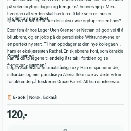
på selve bryllupsdagen og trenger nå hennes hjelp. Men
hvordan i all verden skal hun klare å late som om hun er
Et glimt av paradiset
sjefens forlovede under den luksuriøse bryllupsreisen hans?
Etter fem år hos Leger Uten Grenser er Nathan på god vei til å
bli utbrent, og en jobb på de paradisiske Whitsundøyene er
en perfekt ny start. Til han oppdager at den nye kollegaen
hans er ekskjæresten Rachel. En skjebnens ironi, som kanskje
Smart kvinne
kan få de to legene til endelig å ta tak i fortiden og se
fremover – sammen?
Logan Sutherland er uimotståelig sexy. Han er sjarmerende,
milliardær og eier paradisøya Alleria. Ikke noe av dette virker
forlokkende på forskeren Grace Farrell. Alt hun er interessert
i, er viktige spor til forskningen sin. Det er dette som har ført
henne til øya.
E-bok
Norsk, Bokmål
120,-