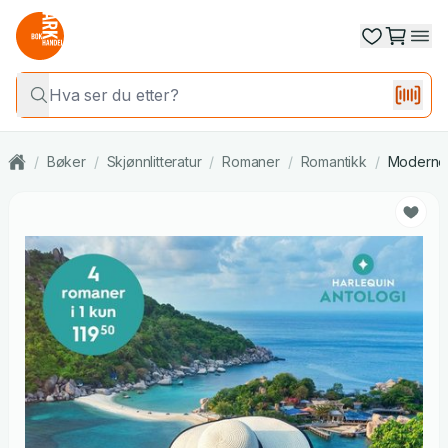
/
Bøker
/
Skjønnlitteratur
/
Romaner
/
Romantikk
/
Moderne 