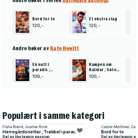
Andre bøker i serien
Harlequin antologi
Bord for to
Et ekstra slag
120,-
120,-
Andre bøker av
Kate Hewitt
En natt i
Kampen om
paradis ;
Kalidar ; Søte
Sannhetens
fristelser
109,-
100,-
kveld
Populært i samme kategori
Fiona Brand, Joanne Rock
Carole Mortimer, Cat
Herregårdsnetter ; Trøbbel i paradis
Bord for to
Del av
Harlequin passion
Del av
Harlequin an