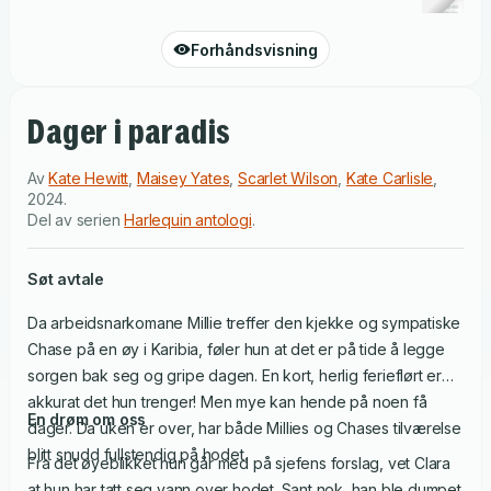
Forhåndsvisning
Dager i paradis
Av
Kate Hewitt
,
Maisey Yates
,
Scarlet Wilson
,
Kate Carlisle
,
2024
.
Del av serien
Harlequin antologi
.
Søt avtale
Da arbeidsnarkomane Millie treffer den kjekke og sympatiske
Chase på en øy i Karibia, føler hun at det er på tide å legge
sorgen bak seg og gripe dagen. En kort, herlig ferieflørt er
akkurat det hun trenger! Men mye kan hende på noen få
En drøm om oss
dager. Da uken er over, har både Millies og Chases tilværelse
blitt snudd fullstendig på hodet.
Fra det øyeblikket hun går med på sjefens forslag, vet Clara
at hun har tatt seg vann over hodet. Sant nok, han ble dumpet