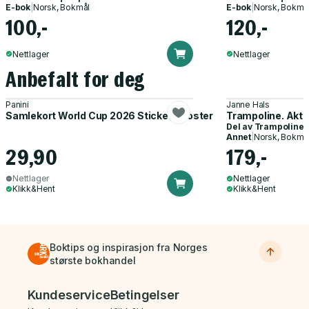
E-bok
|
Norsk, Bokmål
E-bok
|
Norsk, Bokmå
100,-
120,-
Nettlager
Nettlager
Anbefalt for deg
Panini
Janne Hals
Samlekort World Cup 2026 Sticker Booster
Trampoline. Akti
Del av
Trampoline
Annet
|
Norsk, Bokmå
29,90
179,-
Nettlager
Nettlager
Klikk&Hent
Klikk&Hent
Boktips og inspirasjon fra Norges
største bokhandel
Bunnmeny
Kundeservice
Betingelser