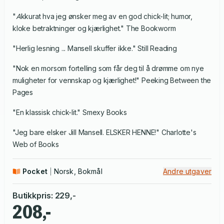
"
A
kkurat hva jeg ønsker meg av en god chick-lit; humor,
kloke betraktninger og kjærlighet." The Bookworm
"Herlig lesning ... Mansell skuffer ikke." Still Reading
"Nok en morsom fortelling som får deg til å drømme om nye
muligheter for vennskap og kjærlighet!" Peeking Between the
Pages
"En klassisk chick-lit." Smexy Books
"Jeg bare elsker Jill Mansell. ELSKER HENNE!" Charlotte's
Web of Books
Pocket
Norsk, Bokmål
Andre utgaver
Butikkpris
:
229
,-
208,-