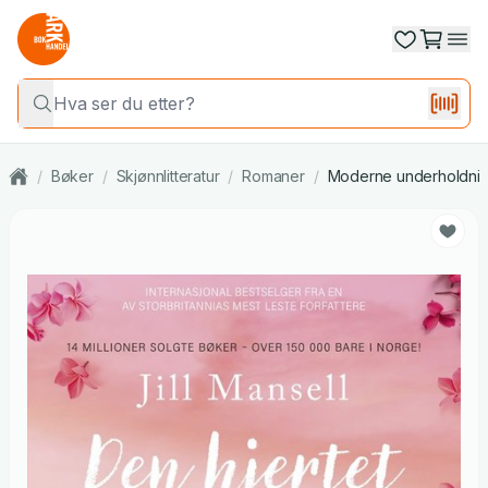
/
Bøker
/
Skjønnlitteratur
/
Romaner
/
Moderne underholdni