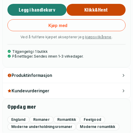
Legg i handlekurv
Klikk&Hent
Kjøp med
Ved å fullføre kjøpet aksepterer jeg
kjøpsvilkårene
.
Tilgjengelig i 1 butikk
På nettlager. Sendes innen 1-3 virkedager.
Produktinformasjon
Kundevurderinger
Oppdag mer
England
Romaner
Romantikk
Feelgood
Moderne underholdningsromaner
Moderne romantikk