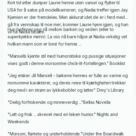
Kort tid etter dumper Laurie henne uten varsel og flytter til
USA for å satse på modellkarrieren, og Nadia treffer igjen Jay.
Kjemien er der fremdeles. Men akkurat idet de er i ferd med å
gå fra vennskap til noe mer, kommer Laurie hjem igjen, og han
Hun befinner seg nå mellom barken og veden (eller to
vil ha Nadia tilbake.
superkjekke menn). La oss nå bare håpe at Nadia virkelig vet
hvilken mann som er best for henne ...
"Mansells kjente stil med humoristiske og pussige situasjoner
vises godt i denne morsomme chick-lit-fortellingen." Booklist
"Jeg elsker Jill Mansell – bøkene hennes er fulle av varme og
morsomme karakterer, og deres reise til kjærligheten trekker
deg med i en strøm av lykkebobler og latter." Drey's Library
"Deilig forfriskende og minneverdig ..."Bellas Novella
"Lett og frisk ... skrevet med en leken humor." Nights and
Weekends
"Morsom, flørtete og underholdende."Under the Boardwalk