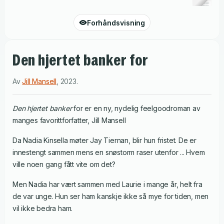
Forhåndsvisning
Den hjertet banker for
Av
Jill Mansell
,
2023
.
Den hjertet banker
for er en ny, nydelig feelgoodroman av
manges favorittforfatter, Jill Mansell
Da Nadia Kinsella møter Jay Tiernan, blir hun fristet. De er
innestengt sammen mens en snøstorm raser utenfor ... Hvem
ville noen gang fått vite om det?
Men Nadia har vært sammen med Laurie i mange år, helt fra
de var unge. Hun ser ham kanskje ikke så mye for tiden, men
vil ikke bedra ham.