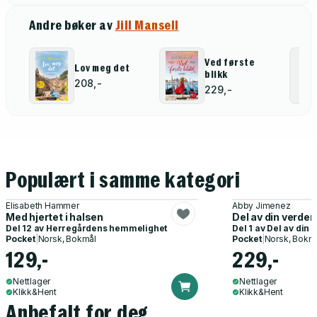
Andre bøker av
Jill Mansell
Ved første
Lov meg det
blikk
208,-
229,-
Populært i samme kategori
Elisabeth Hammer
Abby Jimenez
Med hjertet i halsen
Del av din verden
Del 12 av
Herregårdens hemmelighet
Del 1 av
Del av din 
Pocket
|
Norsk, Bokmål
Pocket
|
Norsk, Bokm
129,-
229,-
Nettlager
Nettlager
Klikk&Hent
Klikk&Hent
Anbefalt for deg