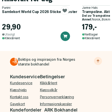
Panini
Janne Hals
Samlekort World Cup 2026 Sticker Booster
Trampoline. Akti
Del av
Trampoline
Annet
|
Norsk, Bokmå
29,90
179,-
Utsolgt
Nettlager
Klikk&Hent
Klikk&Hent
Boktips og inspirasjon fra Norges
største bokhandel
Bunnmeny
Kundeservice
Betingelser
Kundeservice
Klikk&Hent
Kjøpshjelp
Kjøpsvilkår
Kontakt oss
Personvernerklæring
Gavekort
Informasjonskapsler
Kundefordeler
ARK Bokhandel