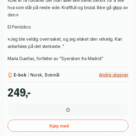
«Det er få romaner der man føler like sterkt behov for å vite
hva som står på neste side. Kraftfull og brutal. Ikke gå glipp av
den.»
El Periódico
«Jeg ble veldig overrasket, og jeg elsket den virkelig. Kan
anbefales på det sterkeste. "
María Dueñas, forfatter av "Syersken fra Madrid"
E-bok
Norsk, Bokmål
Andre utgaver
249,-
Kjøp med