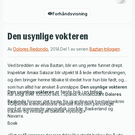
Forhåndsvisning
Den usynlige vokteren
Av
Dolores Redondo
,
2014
.
Del 1 av serien
Baztan-trilogien
.
Ved bredden av elva Baztan, blir en ung jente funnet drept.
Inspektør Amaia Salazar blir utpekt til å lede etterforskningen,
og den bringer henne tilbake til stedet hvor hun ble født, og
som hun alltid har ønsket å unnslippe.
Den usynlige vokteren
Den usynlige vokteren
er første bok i en
trilogi
.
har solgt over 100.000 eks. i Spania. Krimdebutant
Dolores
Redondo
forener det beste fra skandinavisk bestselgerkrim
«Gripende kriminalhistorie blandet med den personlige
med et spennende geografisk område: Baskerland og
traumer og innslag av baskisk mytologi.»
Navarra.
Boek