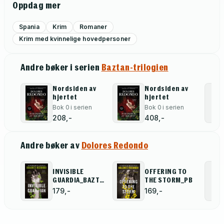
Oppdag mer
Spania
Krim
Romaner
Krim med kvinnelige hovedpersoner
Andre bøker i serien
Baztan-trilogien
Nordsiden av
Nordsiden av
hjertet
hjertet
Bok 0 i serien
Bok 0 i serien
208,-
408,-
Andre bøker av
Dolores Redondo
INVISIBLE
OFFERING TO
GUARDIA_BAZTAN
THE STORM_PB
T1 PB
179,-
169,-