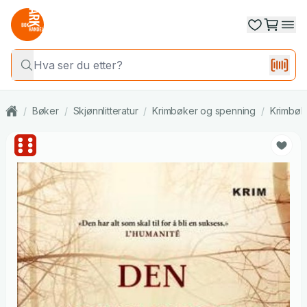
/
Bøker
/
Skjønnlitteratur
/
Krimbøker og spenning
/
Krimbøk