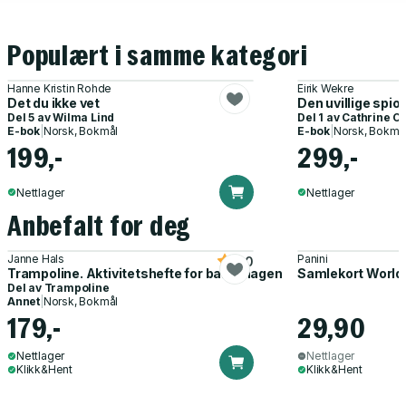
Populært i samme kategori
Hanne Kristin Rohde
Eirik Wekre
Det du ikke vet
Den uvillige spio
Del 5 av
Wilma Lind
Del 1 av
Cathrine O
E-bok
|
Norsk, Bokmål
E-bok
|
Norsk, Bokmå
199,-
299,-
Nettlager
Nettlager
Anbefalt for deg
Janne Hals
Panini
5.0
Trampoline. Aktivitetshefte for barnehagen
Samlekort World
Del av
Trampoline
Annet
|
Norsk, Bokmål
179,-
29,90
Nettlager
Nettlager
Klikk&Hent
Klikk&Hent