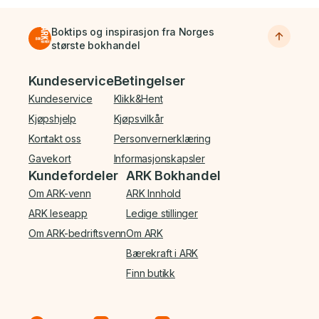
Boktips og inspirasjon fra Norges
største bokhandel
Bunnmeny
Kundeservice
Betingelser
Kundeservice
Klikk&Hent
Kjøpshjelp
Kjøpsvilkår
Kontakt oss
Personvernerklæring
Gavekort
Informasjonskapsler
Kundefordeler
ARK Bokhandel
Om ARK-venn
ARK Innhold
ARK leseapp
Ledige stillinger
Om ARK-bedriftsvenn
Om ARK
Bærekraft i ARK
Finn butikk