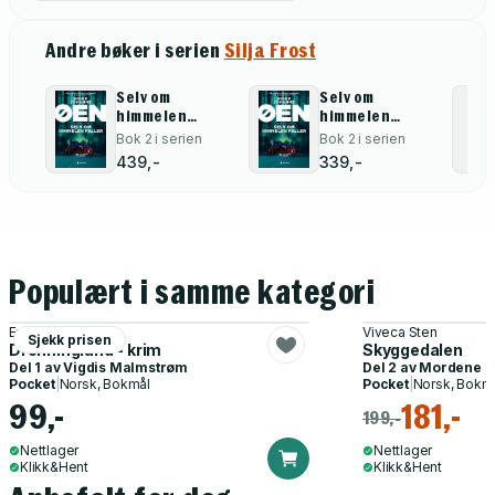
Andre bøker i serien
Silja Frost
Selv om
Selv om
himmelen
himmelen
faller
faller
Bok 2 i serien
Bok 2 i serien
439,-
339,-
Populært i samme kategori
Eva Fretheim
Viveca Sten
Sjekk prisen
Dronningland - krim
Skyggedalen
Del 1 av
Vigdis Malmstrøm
Del 2 av
Mordene i 
Pocket
|
Norsk, Bokmål
Pocket
|
Norsk, Bokm
99,-
181,-
199,-
Nettlager
Nettlager
Klikk&Hent
Klikk&Hent