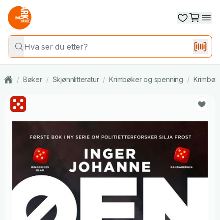
/
Bøker
/
Skjønnlitteratur
/
Krimbøker og spenning
/
Krimbøk