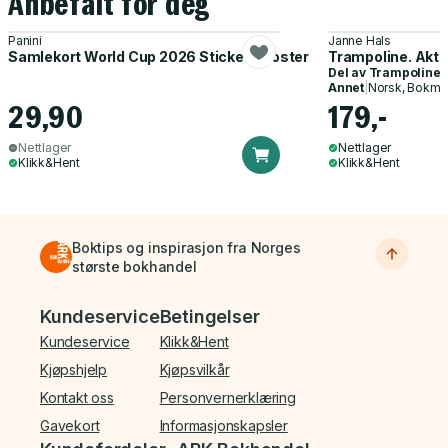
Anbefalt for deg
Panini
Janne Hals
Samlekort World Cup 2026 Sticker Booster
Trampoline. Akti
Del av
Trampoline
Annet
|
Norsk, Bokmå
29,90
179,-
Nettlager
Nettlager
Klikk&Hent
Klikk&Hent
Boktips og inspirasjon fra Norges
største bokhandel
Bunnmeny
Kundeservice
Betingelser
Kundeservice
Klikk&Hent
Kjøpshjelp
Kjøpsvilkår
Kontakt oss
Personvernerklæring
Gavekort
Informasjonskapsler