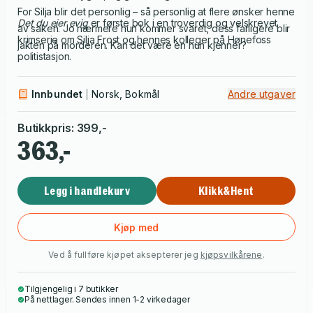
For Silja blir det personlig – så personlig at flere ønsker henne
Det du eier evig
er første bok i en troverdig og velskrevet
av saken. Jo nærmere hun kommer svaret, dess farligere blir
krimserie om Silja Frost og hennes kolleger på Hønefoss
jakten på morderen. Kan det være en hun kjenner?
politistasjon.
Innbundet
Norsk, Bokmål
Andre utgaver
Butikkpris
:
399
,-
363,-
Legg i handlekurv
Klikk&Hent
Kjøp med
Ved å fullføre kjøpet aksepterer jeg
kjøpsvilkårene
.
Tilgjengelig i 7 butikker
På nettlager. Sendes innen 1-2 virkedager