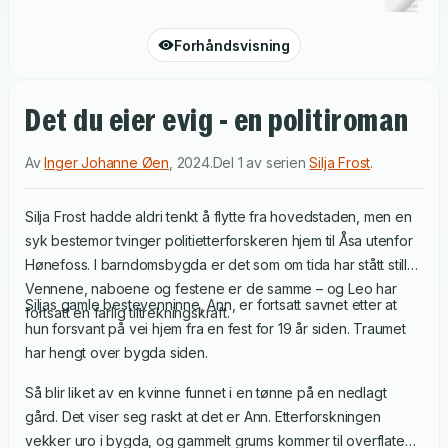
Forhåndsvisning
Det du eier evig - en politiroman
Av
Inger Johanne Øen
,
2024
.
Del 1 av serien
Silja Frost
.
Silja Frost hadde aldri tenkt å flytte fra hovedstaden, men en
syk bestemor tvinger politietterforskeren hjem til Åsa utenfor
Hønefoss. I barndomsbygda er det som om tida har stått stille.
Vennene, naboene og festene er de samme – og Leo har
Siljas gamle bestevenninne, Ann, er fortsatt savnet etter at
fortsatt en farlig tiltrekningskraft.
hun forsvant på vei hjem fra en fest for 19 år siden. Traumet
har hengt over bygda siden.
Så blir liket av en kvinne funnet i en tønne på en nedlagt
gård. Det viser seg raskt at det er Ann. Etterforskningen
vekker uro i bygda, og gammelt grums kommer til overflaten.