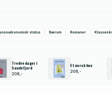
sosioøkonomisk status
Bærum
Romaner
Klasseski
Tredve dager i
Et norsk hus
Sandefjord
208,-
208,-