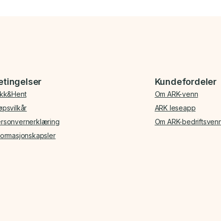
etingelser
Kundefordeler
ikk&Hent
Om ARK-venn
øpsvilkår
ARK leseapp
rsonvernerklæring
Om ARK-bedriftsven
formasjonskapsler