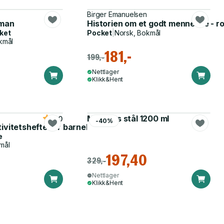
Birger Emanuelsen
oman
Historien om et godt menneske - 
ket
Pocket
|
Norsk, Bokmål
kmål
181,-
199,-
Nettlager
Klikk&Hent
Matboks stål 1200 ml
5.0
-40%
tivitetshefte for barnehagen
e
mål
197,40
329,-
Nettlager
Klikk&Hent