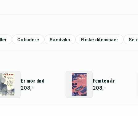
ller
Outsidere
Sandvika
Etiske dilemmaer
Se m
Er mor død
Femten år
208,-
208,-