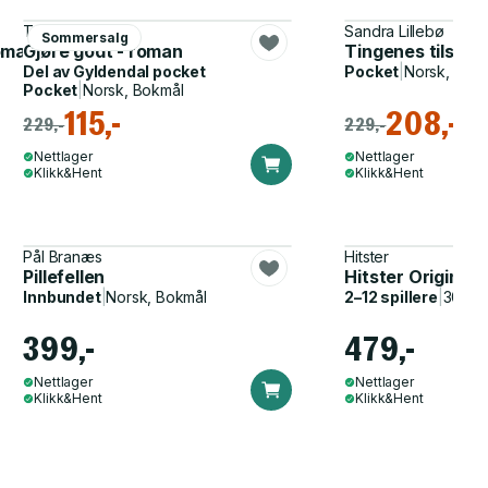
Trude Marstein
Sandra Lillebø
Sommersalg
roman
Gjøre godt - roman
Tingenes tilstan
Del av
Gyldendal pocket
Pocket
|
Norsk, Bok
Pocket
|
Norsk, Bokmål
115,-
208,-
229,-
229,-
Nettlager
Nettlager
Klikk&Hent
Klikk&Hent
Pål Branæs
Hitster
Pillefellen
Hitster Original
Innbundet
|
Norsk, Bokmål
2–12 spillere
|
30–60
399,-
479,-
Nettlager
Nettlager
Klikk&Hent
Klikk&Hent