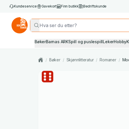
Kundeservice
Gavekort
Finn butikk
Bedriftskunde
Bøker
Barnas ARK
Spill og puslespill
Leker
Hobby
K
/
Bøker
/
Skjønnlitteratur
/
Romaner
/
Mod