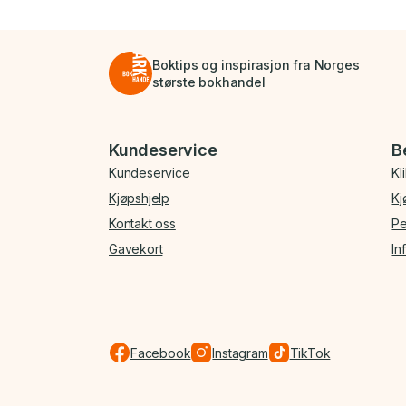
Boktips og inspirasjon fra Norges
største bokhandel
Bunnmeny
Kundeservice
B
Kundeservice
Kl
Kjøpshjelp
Kj
Kontakt oss
Pe
Gavekort
In
Facebook
Instagram
TikTok