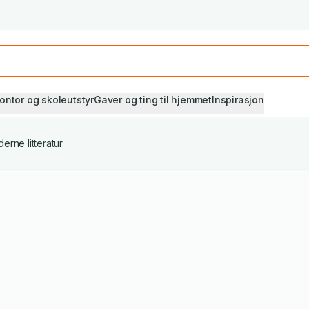
Studiestart! Alle* pensumbøker -20%
Se utvalget her
ontor og skoleutstyr
Gaver og ting til hjemmet
Inspirasjon
erne litteratur