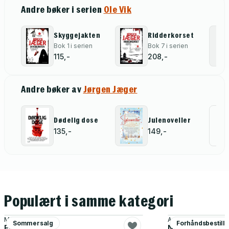
Andre bøker i serien
Ole Vik
Skyggejakten
Ridderkorset
Bok 1 i serien
Bok 7 i serien
115,-
208,-
Andre bøker av
Jørgen Jæger
Al
Dødelig dose
Julenoveller
135,-
149,-
for
Populært i samme kategori
Myriam H. Bjerkli
Anders De la Motte
Sommersalg
Forhåndsbestill
Engelens fall
Nattjegeren