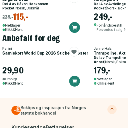
Del 4 av
Håkon Haakonsen
Del 4 av
Avdelingen 
Pocket
|
Norsk, Bokmål
Pocket
|
Norsk, Bokm
115,-
249,-
229,-
Nettlager
Forhåndsbestill
Klikk&Hent
Forventes i salg 2
Anbefalt for deg
Panini
Janne Hals
Samlekort World Cup 2026 Sticker Booster
Trampoline. Akti
Del av
Trampoline
Annet
|
Norsk, Bokmå
29,90
179,-
Utsolgt
Nettlager
Klikk&Hent
Klikk&Hent
Boktips og inspirasjon fra Norges
største bokhandel
Bunnmeny
Kundeservice
Betingelser