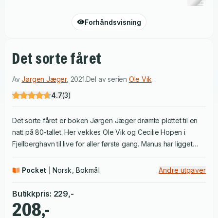
Forhåndsvisning
Det sorte fåret
Av
Jørgen Jæger
,
2021
.
Del av serien
Ole Vik
.
4.7
(
3
)
Det sorte fåret er boken Jørgen Jæger drømte plottet til en
natt på 80-tallet. Her vekkes Ole Vik og Cecilie Hopen i
Fjellberghavn til live for aller første gang. Manus har ligget
lagret på forfatterens harddisk som bok null i alle år. Førti år
senere har vi hentet frem dette ur-manuset og presenterer
Pocket
Norsk, Bokmål
Andre utgaver
det i bokform for leserne, enklere enn de senere bøkene,
usminket og ekte, som den kuriositeten det er med sine
Butikkpris
:
229
,-
styrker og svakheter. Manus har ligget lagret på forfatterens
208,-
harddisk som bok null i alle år. Så velkommen til 80-tallet -