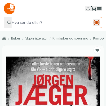
/
Bøker
/
Skjønnlitteratur
/
Krimbøker og spenning
/
Krimbøk