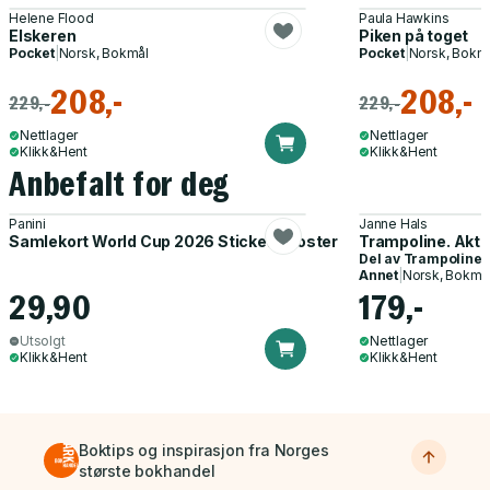
Helene Flood
Paula Hawkins
Elskeren
Piken på toget
Pocket
|
Norsk, Bokmål
Pocket
|
Norsk, Bokm
208,-
208,-
229,-
229,-
Nettlager
Nettlager
Klikk&Hent
Klikk&Hent
Anbefalt for deg
Panini
Janne Hals
Samlekort World Cup 2026 Sticker Booster
Trampoline. Akti
Del av
Trampoline
Annet
|
Norsk, Bokmå
29,90
179,-
Utsolgt
Nettlager
Klikk&Hent
Klikk&Hent
Boktips og inspirasjon fra Norges
største bokhandel