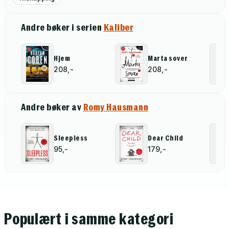
Andre bøker i serien
Kaliber
Hjem
Marta sover
208,-
208,-
Andre bøker av
Romy Hausmann
Sleepless
Dear Child
95,-
179,-
Populært i samme kategori