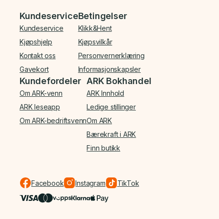
Bunnmeny
Kundeservice
Betingelser
Kundeservice
Klikk&Hent
Kjøpshjelp
Kjøpsvilkår
Kontakt oss
Personvernerklæring
Gavekort
Informasjonskapsler
Kundefordeler
ARK Bokhandel
Om ARK-venn
ARK Innhold
ARK leseapp
Ledige stillinger
Om ARK-bedriftsvenn
Om ARK
Bærekraft i ARK
Finn butikk
Facebook
Instagram
TikTok