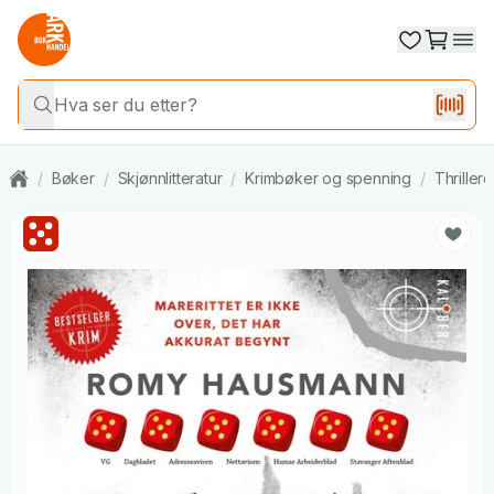
/
Bøker
/
Skjønnlitteratur
/
Krimbøker og spenning
/
Thrillere