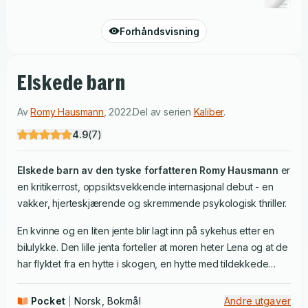
Forhåndsvisning
Elskede barn
Av
Romy Hausmann
,
2022
.
Del av serien
Kaliber
.
4.9
(
7
)
Elskede barn av den tyske forfatteren Romy Hausmann
er
en kritikerrost, oppsiktsvekkende internasjonal debut - en
vakker, hjerteskjærende og skremmende psykologisk thriller.
En kvinne og en liten jente blir lagt inn på sykehus etter en
bilulykke. Den lille jenta forteller at moren heter Lena og at de
har flyktet fra en hytte i skogen, en hytte med tildekkede
vinduer. En mann hun kaller far har holdt dem fanget der i lang
tid. Men marerittet er ikke over, det har akkurat begynt.
Pocket
Norsk, Bokmål
Andre utgaver