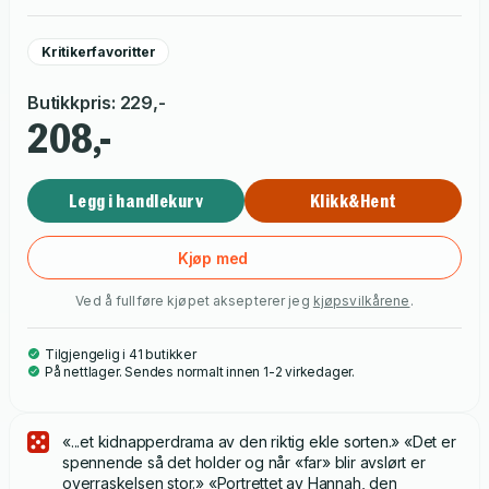
Kritikerfavoritter
Butikkpris
:
229
,-
208,-
Legg i handlekurv
Klikk&Hent
Kjøp med
Ved å fullføre kjøpet aksepterer jeg
kjøpsvilkårene
.
Tilgjengelig i 41 butikker
På nettlager. Sendes normalt innen 1-2 virkedager.
«...et kidnapperdrama av den riktig ekle sorten.» «Det er
spennende så det holder og når «far» blir avslørt er
overraskelsen stor.» «Portrettet av Hannah, den