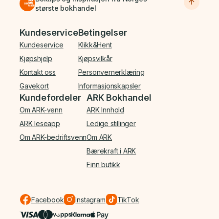
største bokhandel
Bunnmeny
Kundeservice
Betingelser
Kundeservice
Klikk&Hent
Kjøpshjelp
Kjøpsvilkår
Kontakt oss
Personvernerklæring
Gavekort
Informasjonskapsler
Kundefordeler
ARK Bokhandel
Om ARK-venn
ARK Innhold
ARK leseapp
Ledige stillinger
Om ARK-bedriftsvenn
Om ARK
Bærekraft i ARK
Finn butikk
Facebook
Instagram
TikTok