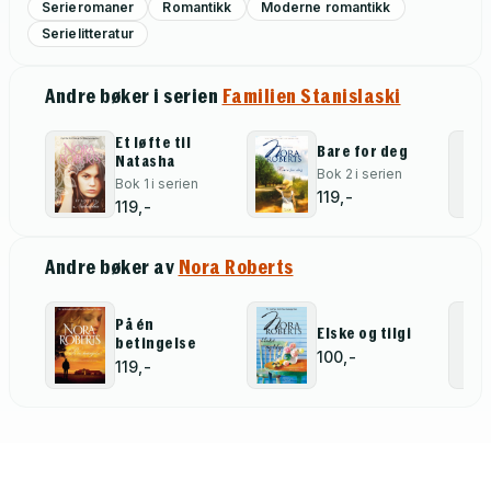
Serieromaner
Romantikk
Moderne romantikk
Serielitteratur
Andre bøker i serien
Familien Stanislaski
Et løfte til
Bare for deg
Natasha
Bok 2 i serien
Bok 1 i serien
119,-
119,-
Andre bøker av
Nora Roberts
På én
Elske og tilgi
betingelse
100,-
119,-