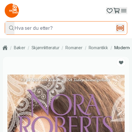
/
Bøker
/
Skjønnlitteratur
/
Romaner
/
Romantikk
/
Moderne 