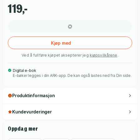
entreprenøren Brody O'Connell. Og målbevisst som hun er,
119,-
har Kate bestemt seg for å forføre ham. Men Brody er like
bestemt på å motstå henne, selv om hele kroppen skriker at
han bare kan gi opp og falle for fristelsen ...
Kjøp med
Ved å fullføre kjøpet aksepterer jeg
kjøpsvilkårene
.
Digital e-bok
E-bøker legges i din ARK-app. De kan også lastes ned fra Din side.
Produktinformasjon
Kundevurderinger
Oppdag mer