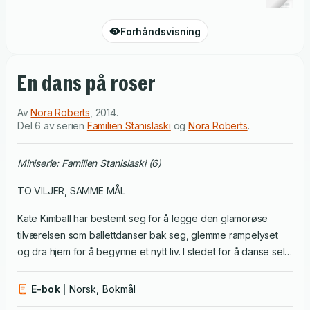
Forhåndsvisning
En dans på roser
Av
Nora Roberts
,
2014
.
Del 6 av serien
Familien Stanislaski
og
Nora Roberts
.
Miniserie: Familien Stanislaski (6)
TO VILJER, SAMME MÅL
Kate Kimball har bestemt seg for å legge den glamorøse
tilværelsen som ballettdanser bak seg, glemme rampelyset
og dra hjem for å begynne et nytt liv. I stedet for å danse selv,
vil hun undervise andre – og hun har funnet den perfekte
bygningen til formålet. Siden den trenger sårt til oppussing,
E-bok
Norsk, Bokmål
kontakter hun den svært tiltrekkende – og høyst irriterende –