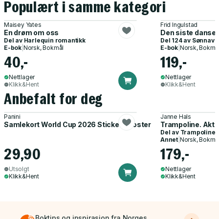
Populært i samme kategori
Maisey Yates
Frid Ingulstad
En drøm om oss
Den siste danse
Del av
Harlequin romantikk
Del 124 av
Sønnavi
E-bok
|
Norsk, Bokmål
E-bok
|
Norsk, Bokmå
40,-
119,-
Nettlager
Nettlager
Klikk&Hent
Klikk&Hent
Anbefalt for deg
Panini
Janne Hals
Samlekort World Cup 2026 Sticker Booster
Trampoline. Akti
Del av
Trampoline
Annet
|
Norsk, Bokmå
29,90
179,-
Utsolgt
Nettlager
Klikk&Hent
Klikk&Hent
Boktips og inspirasjon fra Norges